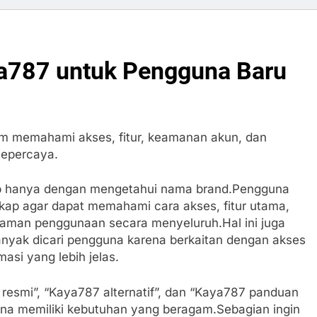
a787 untuk Pengguna Baru
m memahami akses, fitur, keamanan akun, dan
 tepercaya.
kup hanya dengan mengetahui nama brand.Pengguna
kap agar dapat memahami cara akses, fitur utama,
laman penggunaan secara menyeluruh.Hal ini juga
banyak dicari pengguna karena berkaitan dengan akses
asi yang lebih jelas.
 resmi”, “Kaya787 alternatif”, dan “Kaya787 panduan
a memiliki kebutuhan yang beragam.Sebagian ingin