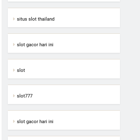
situs slot thailand
slot gacor hari ini
slot
slot777
slot gacor hari ini