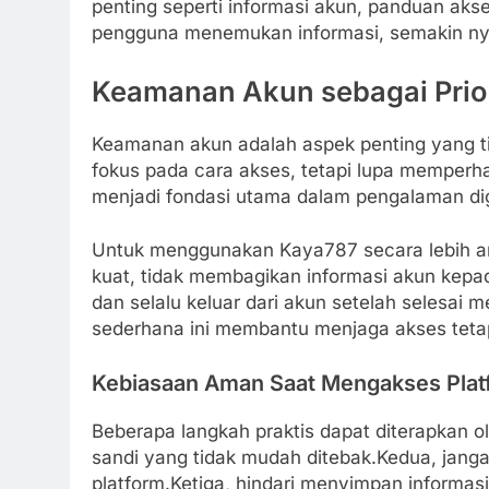
penting seperti informasi akun, panduan aks
pengguna menemukan informasi, semakin n
Keamanan Akun sebagai Prio
Keamanan akun adalah aspek penting yang tid
fokus pada cara akses, tetapi lupa memperh
menjadi fondasi utama dalam pengalaman dig
Untuk menggunakan Kaya787 secara lebih a
kuat, tidak membagikan informasi akun kepada
dan selalu keluar dari akun setelah selesa
sederhana ini membantu menjaga akses tet
Kebiasaan Aman Saat Mengakses Plat
Beberapa langkah praktis dapat diterapkan 
sandi yang tidak mudah ditebak.Kedua, jang
platform.Ketiga, hindari menyimpan informa