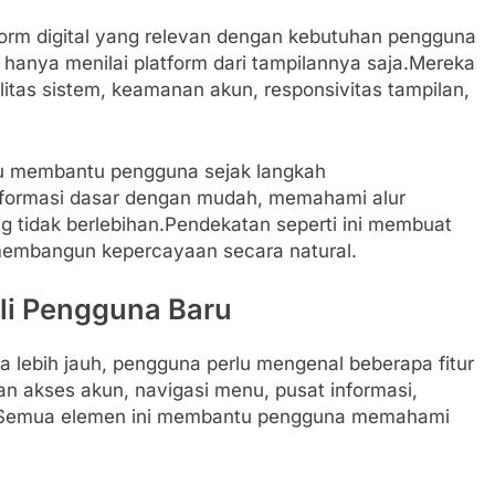
orm digital yang relevan dengan kebutuhan pengguna
k hanya menilai platform dari tampilannya saja.Mereka
itas sistem, keamanan akun, responsivitas tampilan,
pu membantu pengguna sejak langkah
formasi dasar dengan mudah, memahami alur
tidak berlebihan.Pendekatan seperti ini membuat
membangun kepercayaan secara natural.
ali Pengguna Baru
 lebih jauh, pengguna perlu mengenal beberapa fitur
an akses akun, navigasi menu, pusat informasi,
e.Semua elemen ini membantu pengguna memahami