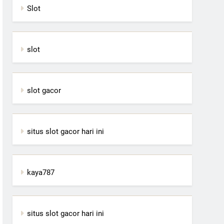
Slot
slot
slot gacor
situs slot gacor hari ini
kaya787
situs slot gacor hari ini