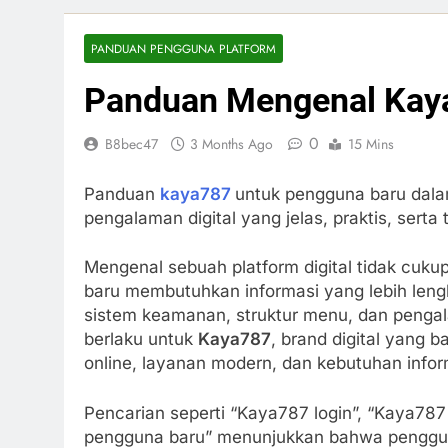
PANDUAN PENGGUNA PLATFORM
Panduan Mengenal Kay
0
B8bec47
3 Months Ago
15 Mins
Panduan
kaya787
untuk pengguna baru dala
pengalaman digital yang jelas, praktis, serta
Mengenal sebuah platform digital tidak cu
baru membutuhkan informasi yang lebih leng
sistem keamanan, struktur menu, dan penga
berlaku untuk
Kaya787
, brand digital yang 
online, layanan modern, dan kebutuhan inform
Pencarian seperti “Kaya787 login”, “Kaya787
pengguna baru” menunjukkan bahwa penggun