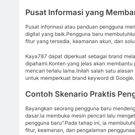
Pusat Informasi yang Memb
Pusat informasi atau panduan pengguna me
digital yang baik.Pengguna baru membutuhka
fitur yang tersedia, keamanan akun, dan sol
Kaya787 dapat diperkuat sebagai brand mela
dipahami.Konten yang jelas akan membantu
mencari terlalu lama.Inilah salah satu alas
untuk memperkuat brand keyword di Google.
Contoh Skenario Praktis Pen
Bayangkan seorang pengguna baru mendenga
dasar.Ia membuka mesin pencari lalu menget
pengguna baru”.Pada tahap ini, ia membutuhk
fitur, keamanan, dan pengalaman penggunaa