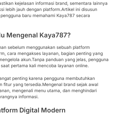
ikan kejelasan informasi brand, sementara lainnya
si lebih jauh dengan platform.Artikel ini disusun
u pengguna baru memahami Kaya787 secara
lu Mengenal Kaya787?
ahan sebelum menggunakan sebuah platform
form, cara mengakses layanan, bagian penting yang
t mengelola akun.Tanpa panduan yang jelas, pengguna
 saat pertama kali mencoba layanan online.
angat penting karena pengguna membutuhkan
itur yang tersedia.Mengenal brand sejak awal
nan, mengenali menu utama, dan menghindari
urangnya informasi.
tform Digital Modern