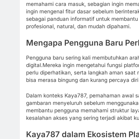
memahami cara masuk, sebagian ingin memast
ingin mengenal fitur dasar sebelum berinterak
sebagai panduan informatif untuk membant
profesional, natural, dan mudah dipahami.
Mengapa Pengguna Baru Per
Pengguna baru sering kali membutuhkan ar
digital.Mereka ingin mengetahui fungsi plat
perlu diperhatikan, serta langkah aman saa
bisa merasa bingung dan kurang percaya diri
Dalam konteks Kaya787, pemahaman awal s
gambaran menyeluruh sebelum menggunakan f
membantu pengguna memahami struktur laya
kesalahan akses yang sering terjadi akibat k
Kaya787 dalam Ekosistem Pla