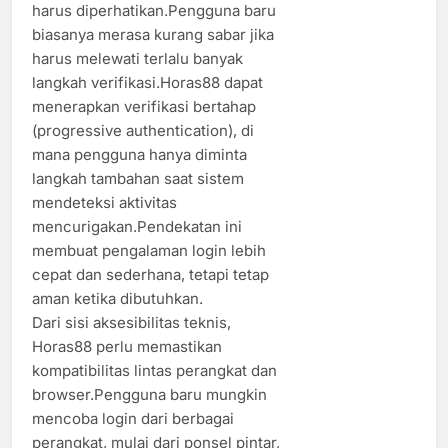
harus diperhatikan.Pengguna baru
biasanya merasa kurang sabar jika
harus melewati terlalu banyak
langkah verifikasi.Horas88 dapat
menerapkan verifikasi bertahap
(progressive authentication), di
mana pengguna hanya diminta
langkah tambahan saat sistem
mendeteksi aktivitas
mencurigakan.Pendekatan ini
membuat pengalaman login lebih
cepat dan sederhana, tetapi tetap
aman ketika dibutuhkan.
Dari sisi aksesibilitas teknis,
Horas88 perlu memastikan
kompatibilitas lintas perangkat dan
browser.Pengguna baru mungkin
mencoba login dari berbagai
perangkat, mulai dari ponsel pintar,