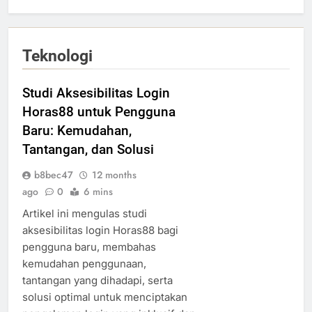
Teknologi
Studi Aksesibilitas Login
Horas88 untuk Pengguna
Baru: Kemudahan,
Tantangan, dan Solusi
b8bec47
12 months
ago
0
6 mins
Artikel ini mengulas studi
aksesibilitas login Horas88 bagi
pengguna baru, membahas
kemudahan penggunaan,
tantangan yang dihadapi, serta
solusi optimal untuk menciptakan