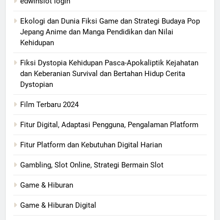
edwinslot login
Ekologi dan Dunia Fiksi Game dan Strategi Budaya Pop
Jepang Anime dan Manga Pendidikan dan Nilai
Kehidupan
Fiksi Dystopia Kehidupan Pasca-Apokaliptik Kejahatan
dan Keberanian Survival dan Bertahan Hidup Cerita
Dystopian
Film Terbaru 2024
Fitur Digital, Adaptasi Pengguna, Pengalaman Platform
Fitur Platform dan Kebutuhan Digital Harian
Gambling, Slot Online, Strategi Bermain Slot
Game & Hiburan
Game & Hiburan Digital