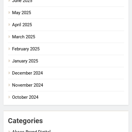
June 2025
May 2025
April 2025
March 2025
February 2025
January 2025
December 2024
November 2024
October 2024
Categories
Akses Brand Digital