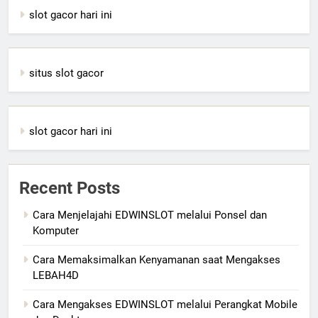
slot gacor hari ini
situs slot gacor
slot gacor hari ini
Recent Posts
Cara Menjelajahi EDWINSLOT melalui Ponsel dan
Komputer
Cara Memaksimalkan Kenyamanan saat Mengakses
LEBAH4D
Cara Mengakses EDWINSLOT melalui Perangkat Mobile