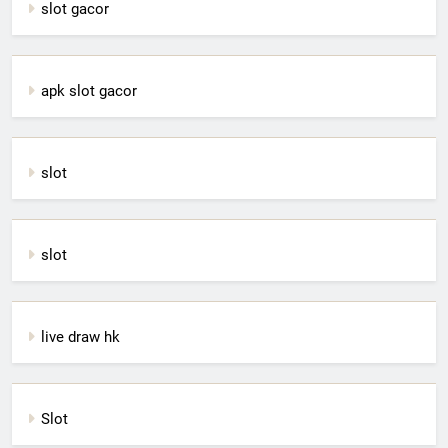
slot gacor
apk slot gacor
slot
slot
live draw hk
Slot