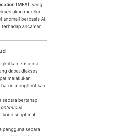
tication (MFA)
, yang
akses akun mereka.
i anomali berbasis AI,
h terhadap ancaman
oud
gkatkan efisiensi
yang dapat diakses
apat melakukan
a harus menghentikan
n secara bertahap
continuous
m kondisi optimal
ta pengguna secara