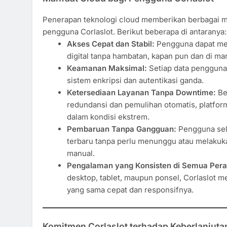
Penerapan teknologi cloud memberikan berbagai m
pengguna Corlaslot. Berikut beberapa di antaranya:
Akses Cepat dan Stabil:
Pengguna dapat me
digital tanpa hambatan, kapan pun dan di ma
Keamanan Maksimal:
Setiap data pengguna 
sistem enkripsi dan autentikasi ganda.
Ketersediaan Layanan Tanpa Downtime:
Be
redundansi dan pemulihan otomatis, platform
dalam kondisi ekstrem.
Pembaruan Tanpa Gangguan:
Pengguna sela
terbaru tanpa perlu menunggu atau melaku
manual.
Pengalaman yang Konsisten di Semua Pera
desktop, tablet, maupun ponsel, Corlaslot 
yang sama cepat dan responsifnya.
Komitmen Corlaslot terhadap Keberlanjuta