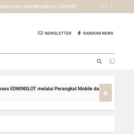
enyamanan saat Mengakses LEBAH4D
lalui Perangkat Mobile dan Desktop
elalui Perangkat Mobile dan Desktop
NEWSLETTER
RANDOM NEWS
WINSLOT melalui Ponsel dan Komputer
rr. Persiapan Terbaik Untuk Petualangan Anda.
enyamanan saat Mengakses LEBAH4D
lalui Perangkat Mobile dan Desktop
elalui Perangkat Mobile dan Desktop
OT melalui Perangkat Mobile dan Desktop
Cara Menga
3 Weeks Ago