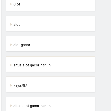
Slot
slot
slot gacor
situs slot gacor hari ini
kaya787
situs slot gacor hari ini