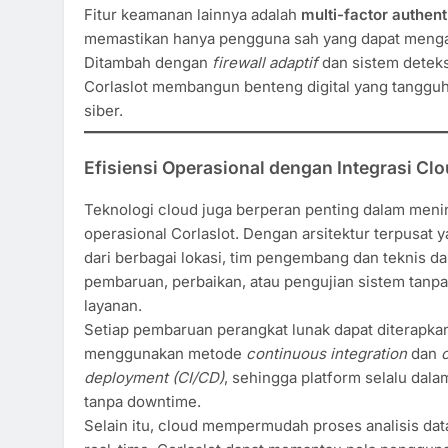
Fitur keamanan lainnya adalah
multi-factor authen
memastikan hanya pengguna sah yang dapat meng
Ditambah dengan
firewall adaptif
dan sistem deteks
Corlaslot membangun benteng digital yang tanggu
siber.
Efisiensi Operasional dengan Integrasi Cl
Teknologi cloud juga berperan penting dalam menin
operasional Corlaslot. Dengan arsitektur terpusat 
dari berbagai lokasi, tim pengembang dan teknis d
pembaruan, perbaikan, atau pengujian sistem tanp
layanan.
Setiap pembaruan perangkat lunak dapat diterapka
menggunakan metode
continuous integration
dan
deployment (CI/CD)
, sehingga platform selalu dala
tanpa downtime.
Selain itu, cloud mempermudah proses analisis da