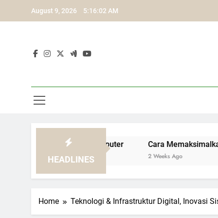
Skip
August 9, 2026
5:16:03 AM
to
content
Gea
Temukan Be
i Ponsel dan Komputer
Cara Memaksimalkan Kenyama
2 Weeks Ago
HEADLINES
Home
Teknologi & Infrastruktur Digital, Inova