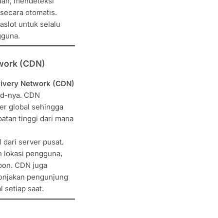
aan, mendeteksi
secara otomatis.
aslot untuk selalu
gguna.
twork (CDN)
livery Network (CDN)
oud-nya. CDN
er global sehingga
tan tinggi dari mana
 dari server pusat.
n lokasi pengguna,
pon. CDN juga
 lonjakan pengunjung
 setiap saat.