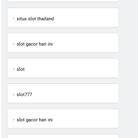
situs slot thailand
slot gacor hari ini
slot
slot777
slot gacor hari ini