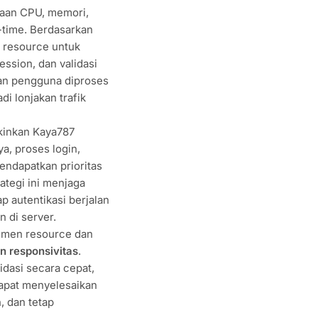
aan CPU, memori,
-time. Berdasarkan
i resource untuk
ession, dan validasi
an pengguna diproses
di lonjakan trafik
nkan Kaya787
a, proses login,
mendapatkan prioritas
rategi ini menjaga
p autentikasi berjalan
n di server.
emen resource dan
n responsivitas
.
idasi secara cepat,
dapat menyelesaikan
, dan tetap