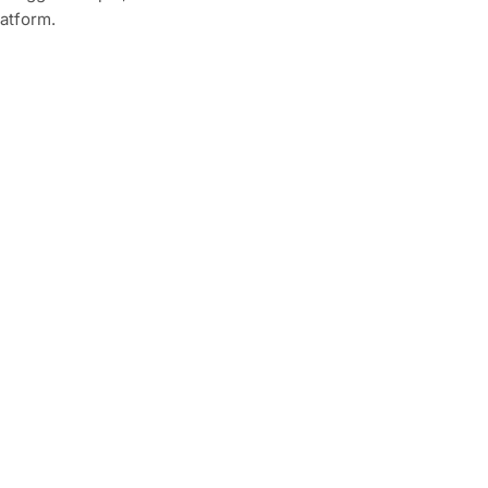
latform.