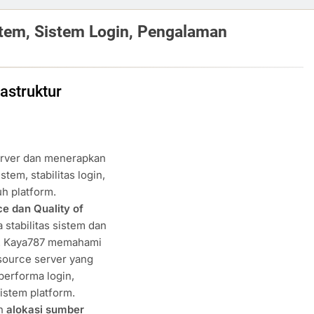
istem, Sistem Login, Pengalaman
astruktur
erver dan menerapkan
tem, stabilitas login,
h platform.
e dan Quality of
stabilitas sistem dan
f. Kaya787 memahami
source server yang
erforma login,
istem platform.
ah
alokasi sumber