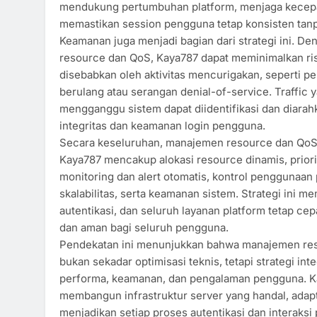
mendukung pertumbuhan platform, menjaga kecepat
memastikan session pengguna tetap konsisten tan
Keamanan juga menjadi bagian dari strategi ini. D
resource dan QoS, Kaya787 dapat meminimalkan ri
disebabkan oleh aktivitas mencurigakan, seperti p
berulang atau serangan denial-of-service. Traffic 
mengganggu sistem dapat diidentifikasi dan diarah
integritas dan keamanan login pengguna.
Secara keseluruhan, manajemen resource dan QoS d
Kaya787 mencakup alokasi resource dinamis, prioritas
monitoring dan alert otomatis, kontrol penggunaan
skalabilitas, serta keamanan sistem. Strategi ini me
autentikasi, dan seluruh layanan platform tetap cepat
dan aman bagi seluruh pengguna.
Pendekatan ini menunjukkan bahwa manajemen re
bukan sekadar optimisasi teknis, tetapi strategi in
performa, keamanan, dan pengalaman pengguna. K
membangun infrastruktur server yang handal, adapti
menjadikan setiap proses autentikasi dan interaksi