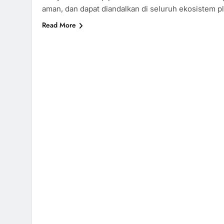
aman, dan dapat diandalkan di seluruh ekosistem p
Read More