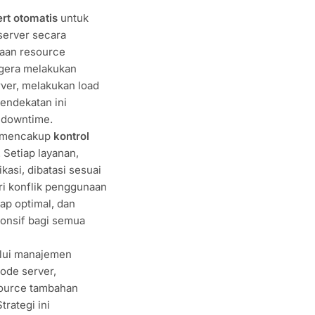
ert otomatis
untuk
erver secara
naan resource
egera melakukan
rver, melakukan load
endekatan ini
a downtime.
a mencakup
kontrol
. Setiap layanan,
kasi, dibatasi sesuai
ri konflik penggunaan
ap optimal, dan
onsif bagi semua
lui manajemen
ode server,
source tambahan
rategi ini