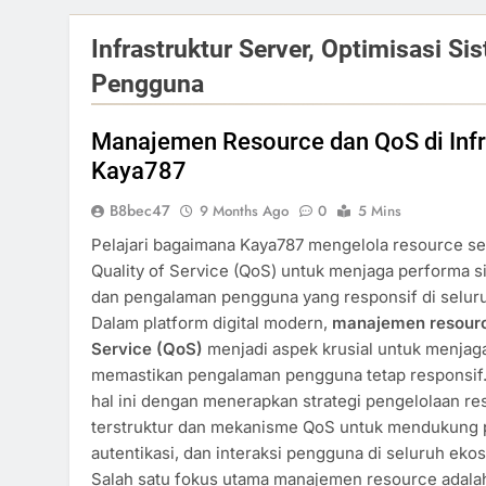
Infrastruktur Server, Optimisasi S
Pengguna
Manajemen Resource dan QoS di Infr
Kaya787
B8bec47
9 Months Ago
0
5 Mins
Pelajari bagaimana Kaya787 mengelola resource s
Quality of Service (QoS) untuk menjaga performa sis
dan pengalaman pengguna yang responsif di seluru
Dalam platform digital modern,
manajemen resourc
Service (QoS)
menjadi aspek krusial untuk menjaga 
memastikan pengalaman pengguna tetap responsi
hal ini dengan menerapkan strategi pengelolaan re
terstruktur dan mekanisme QoS untuk mendukung p
autentikasi, dan interaksi pengguna di seluruh ekos
Salah satu fokus utama manajemen resource adal