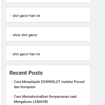
slot gacor hari ini
situs slot gacor
slot gacor hari ini
Recent Posts
Cara Menjelajahi EDWINSLOT melalui Ponsel
dan Komputer
Cara Memaksimalkan Kenyamanan saat
Mengakses LEBAH4D