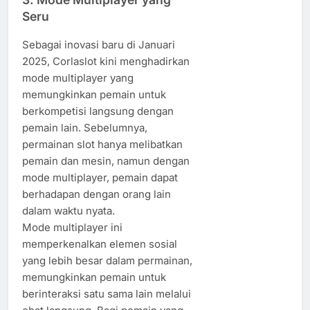
Seru
Sebagai inovasi baru di Januari
2025, Corlaslot kini menghadirkan
mode multiplayer yang
memungkinkan pemain untuk
berkompetisi langsung dengan
pemain lain. Sebelumnya,
permainan slot hanya melibatkan
pemain dan mesin, namun dengan
mode multiplayer, pemain dapat
berhadapan dengan orang lain
dalam waktu nyata.
Mode multiplayer ini
memperkenalkan elemen sosial
yang lebih besar dalam permainan,
memungkinkan pemain untuk
berinteraksi satu sama lain melalui