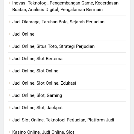
Inovasi Teknologi, Pengembangan Game, Kecerdasan
Buatan, Analisis Digital, Pengalaman Bermain
Judi Olahraga, Taruhan Bola, Sejarah Perjudian
Judi Online
Judi Online, Situs Toto, Strategi Perjudian
Judi Online, Slot Bertema
Judi Online, Slot Online
Judi Online, Slot Online, Edukasi
Judi Online, Slot, Gaming
Judi Online, Slot, Jackpot
Judi Slot Online, Teknologi Perjudian, Platform Judi
Kasino Online, Judi Online, Slot