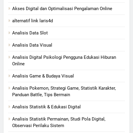
Akses Digital dan Optimalisasi Pengalaman Online
alternatif link laris4d
Analisis Data Slot
Analisis Data Visual
Analisis Digital Psikologi Pengguna Edukasi Hiburan
Online
Analisis Game & Budaya Visual
Analisis Pokemon, Strategi Game, Statistik Karakter,
Panduan Battle, Tips Bermain
Analisis Statistik & Edukasi Digital
Analisis Statistik Permainan, Studi Pola Digital,
Observasi Perilaku Sistem