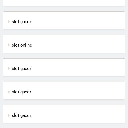
slot gacor
slot online
slot gacor
slot gacor
slot gacor