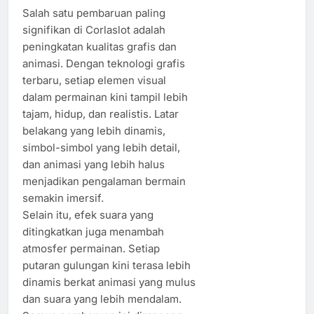
Salah satu pembaruan paling
signifikan di Corlaslot adalah
peningkatan kualitas grafis dan
animasi. Dengan teknologi grafis
terbaru, setiap elemen visual
dalam permainan kini tampil lebih
tajam, hidup, dan realistis. Latar
belakang yang lebih dinamis,
simbol-simbol yang lebih detail,
dan animasi yang lebih halus
menjadikan pengalaman bermain
semakin imersif.
Selain itu, efek suara yang
ditingkatkan juga menambah
atmosfer permainan. Setiap
putaran gulungan kini terasa lebih
dinamis berkat animasi yang mulus
dan suara yang lebih mendalam.