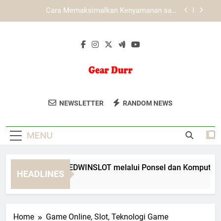
Skip
Cara Mengakses EDWINSLOT melalui Perangkat
to
Mobile dan Desktop
content
Cara Mengakses LEBAH4D melalui Perangkat
Mobile dan Desktop
Cara Menjelajahi EDWINSLOT melalui Ponsel dan
Komputer
Cara Memaksimalkan Kenyamanan saat
Mengakses LEBAH4D
Gear Durr
Temukan Berbagai Peralatan Dan
Cara Mengakses EDWINSLOT melalui Perangkat
NEWSLETTER
RANDOM NEWS
Mobile dan Desktop
Aksesoris Outdoor Berkualitas Di
Cara Mengakses LEBAH4D melalui Perangkat
Geardurr. Persiapan Terbaik Untuk
Mobile dan Desktop
MENU
Petualangan Anda.
ara Menjelajahi EDWINSLOT melalui Ponsel dan Komputer
HEADLINES
Weeks Ago
Home
Game Online, Slot, Teknologi Game