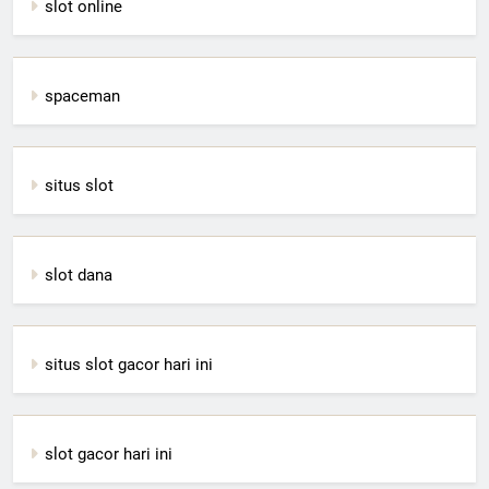
slot online
spaceman
situs slot
slot dana
situs slot gacor hari ini
slot gacor hari ini