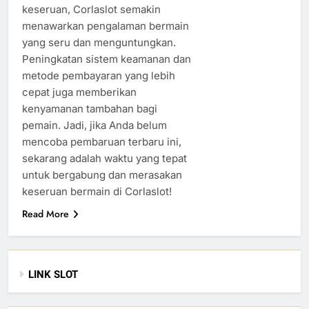
keseruan, Corlaslot semakin
menawarkan pengalaman bermain
yang seru dan menguntungkan.
Peningkatan sistem keamanan dan
metode pembayaran yang lebih
cepat juga memberikan
kenyamanan tambahan bagi
pemain. Jadi, jika Anda belum
mencoba pembaruan terbaru ini,
sekarang adalah waktu yang tepat
untuk bergabung dan merasakan
keseruan bermain di Corlaslot!
Read More
LINK SLOT