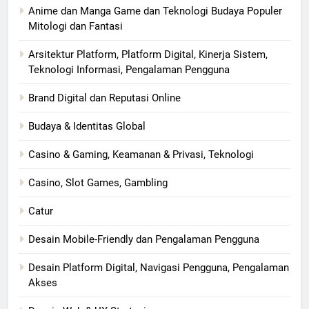
Anime dan Manga Game dan Teknologi Budaya Populer
Mitologi dan Fantasi
Arsitektur Platform, Platform Digital, Kinerja Sistem,
Teknologi Informasi, Pengalaman Pengguna
Brand Digital dan Reputasi Online
Budaya & Identitas Global
Casino & Gaming, Keamanan & Privasi, Teknologi
Casino, Slot Games, Gambling
Catur
Desain Mobile-Friendly dan Pengalaman Pengguna
Desain Platform Digital, Navigasi Pengguna, Pengalaman
Akses