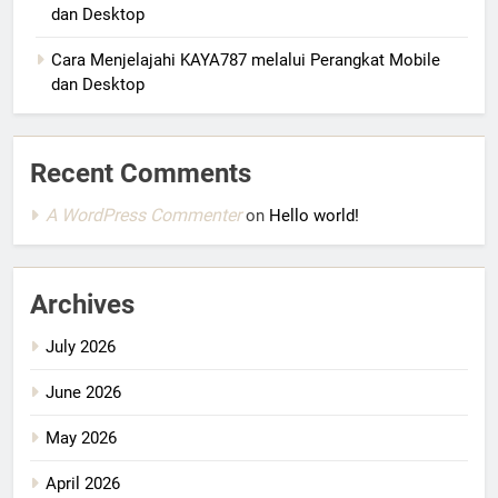
dan Desktop
Cara Menjelajahi KAYA787 melalui Perangkat Mobile
dan Desktop
Recent Comments
A WordPress Commenter
on
Hello world!
Archives
July 2026
June 2026
May 2026
April 2026