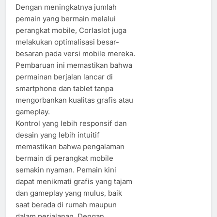
Dengan meningkatnya jumlah
pemain yang bermain melalui
perangkat mobile, Corlaslot juga
melakukan optimalisasi besar-
besaran pada versi mobile mereka.
Pembaruan ini memastikan bahwa
permainan berjalan lancar di
smartphone dan tablet tanpa
mengorbankan kualitas grafis atau
gameplay.
Kontrol yang lebih responsif dan
desain yang lebih intuitif
memastikan bahwa pengalaman
bermain di perangkat mobile
semakin nyaman. Pemain kini
dapat menikmati grafis yang tajam
dan gameplay yang mulus, baik
saat berada di rumah maupun
dalam perjalanan. Dengan