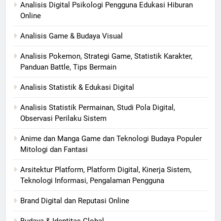
Analisis Digital Psikologi Pengguna Edukasi Hiburan
Online
Analisis Game & Budaya Visual
Analisis Pokemon, Strategi Game, Statistik Karakter,
Panduan Battle, Tips Bermain
Analisis Statistik & Edukasi Digital
Analisis Statistik Permainan, Studi Pola Digital,
Observasi Perilaku Sistem
Anime dan Manga Game dan Teknologi Budaya Populer
Mitologi dan Fantasi
Arsitektur Platform, Platform Digital, Kinerja Sistem,
Teknologi Informasi, Pengalaman Pengguna
Brand Digital dan Reputasi Online
Budaya & Identitas Global