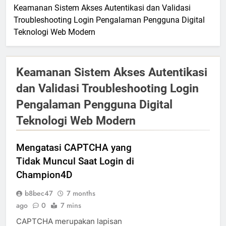
Keamanan Sistem Akses Autentikasi dan Validasi
Troubleshooting Login Pengalaman Pengguna Digital
Teknologi Web Modern
Keamanan Sistem Akses Autentikasi
dan Validasi Troubleshooting Login
Pengalaman Pengguna Digital
Teknologi Web Modern
Mengatasi CAPTCHA yang
Tidak Muncul Saat Login di
Champion4D
b8bec47
7 months
ago
0
7 mins
CAPTCHA merupakan lapisan