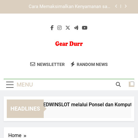
Skip
Cara Mengakses EDWINSLOT melalui Perangkat
to
Mobile dan Desktop
content
Cara Mengakses LEBAH4D melalui Perangkat
Mobile dan Desktop
Cara Menjelajahi EDWINSLOT melalui Ponsel dan
Komputer
Cara Memaksimalkan Kenyamanan saat
Mengakses LEBAH4D
Gear Durr
Temukan Berbagai Peralatan Dan
Cara Mengakses EDWINSLOT melalui Perangkat
NEWSLETTER
RANDOM NEWS
Mobile dan Desktop
Aksesoris Outdoor Berkualitas Di
Cara Mengakses LEBAH4D melalui Perangkat
Geardurr. Persiapan Terbaik Untuk
Mobile dan Desktop
MENU
Petualangan Anda.
ara Menjelajahi EDWINSLOT melalui Ponsel dan Komputer
HEADLINES
Weeks Ago
Home