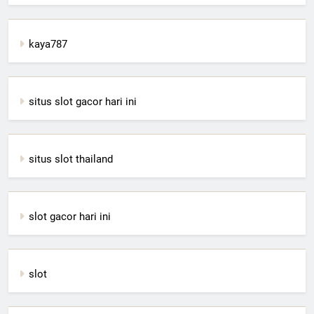
kaya787
situs slot gacor hari ini
situs slot thailand
slot gacor hari ini
slot