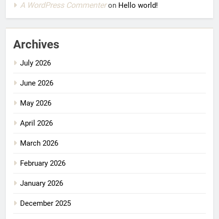
A WordPress Commenter
on
Hello world!
Archives
July 2026
June 2026
May 2026
April 2026
March 2026
February 2026
January 2026
December 2025