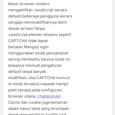
besar browser modern
mengaktifkan JavaScript secara
default,beberapa pengguna secara
sengaja menonaktifkannya demi
alasan privasi.Tanpa
JavaScript,elemen dinamis seperti
CAPTCHA tidak dapat
berjalan.Menguji login
menggunakan mode penyamaran
sering membantu karena mode ini
biasanya memuat pengaturan
default tanpa banyak
modifikasi.Jika CAPTCHA muncul
di mode tersebut,masalah hampir
pasti berada pada konfigurasi
browser utama.
champion4d
Cache dan cookie juga berperan
dalam kasus lama yang tersimpan
dapat menyebabkan konflik saat