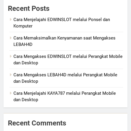
Recent Posts
Cara Menjelajahi EDWINSLOT melalui Ponsel dan
Komputer
Cara Memaksimalkan Kenyamanan saat Mengakses
LEBAH4D
Cara Mengakses EDWINSLOT melalui Perangkat Mobile
dan Desktop
Cara Mengakses LEBAH4D melalui Perangkat Mobile
dan Desktop
Cara Menjelajahi KAYA787 melalui Perangkat Mobile
dan Desktop
Recent Comments