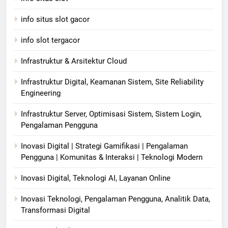
info situs slot gacor
info slot tergacor
Infrastruktur & Arsitektur Cloud
Infrastruktur Digital, Keamanan Sistem, Site Reliability
Engineering
Infrastruktur Server, Optimisasi Sistem, Sistem Login,
Pengalaman Pengguna
Inovasi Digital | Strategi Gamifikasi | Pengalaman
Pengguna | Komunitas & Interaksi | Teknologi Modern
Inovasi Digital, Teknologi AI, Layanan Online
Inovasi Teknologi, Pengalaman Pengguna, Analitik Data,
Transformasi Digital