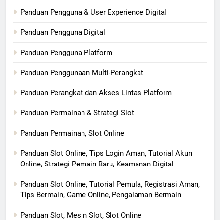
Panduan Pengguna & User Experience Digital
Panduan Pengguna Digital
Panduan Pengguna Platform
Panduan Penggunaan Multi-Perangkat
Panduan Perangkat dan Akses Lintas Platform
Panduan Permainan & Strategi Slot
Panduan Permainan, Slot Online
Panduan Slot Online, Tips Login Aman, Tutorial Akun
Online, Strategi Pemain Baru, Keamanan Digital
Panduan Slot Online, Tutorial Pemula, Registrasi Aman,
Tips Bermain, Game Online, Pengalaman Bermain
Panduan Slot, Mesin Slot, Slot Online