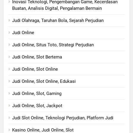
Inovasi Teknologi, Pengembangan Game, Kecerdasan
Buatan, Analisis Digital, Pengalaman Bermain
Judi Olahraga, Taruhan Bola, Sejarah Perjudian
Judi Online
Judi Online, Situs Toto, Strategi Perjudian
Judi Online, Slot Bertema
Judi Online, Slot Online
Judi Online, Slot Online, Edukasi
Judi Online, Slot, Gaming
Judi Online, Slot, Jackpot
Judi Slot Online, Teknologi Perjudian, Platform Judi
Kasino Online, Judi Online, Slot