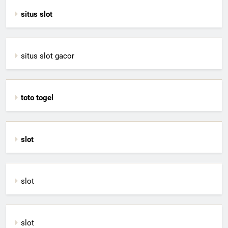
situs slot
situs slot gacor
toto togel
slot
slot
slot