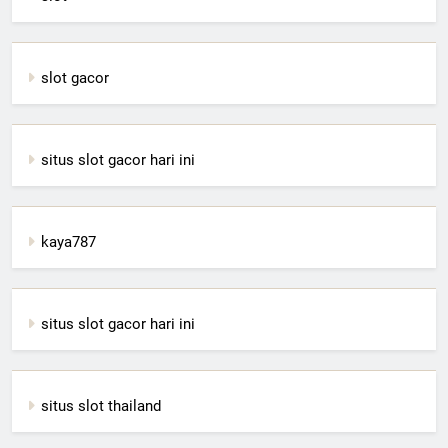
slot gacor
situs slot gacor hari ini
kaya787
situs slot gacor hari ini
situs slot thailand