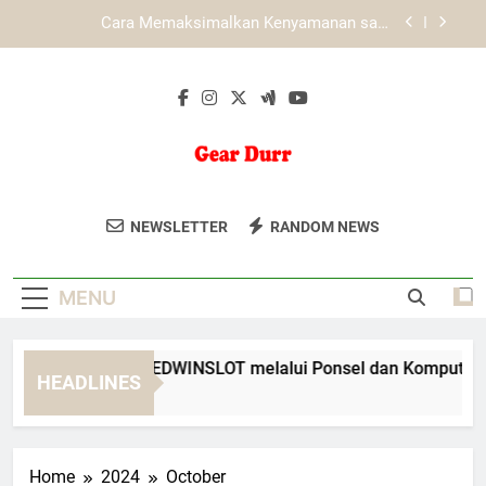
Skip
Cara Mengakses EDWINSLOT melalui Perangkat
to
Mobile dan Desktop
content
Cara Mengakses LEBAH4D melalui Perangkat
Mobile dan Desktop
Cara Menjelajahi EDWINSLOT melalui Ponsel dan
Komputer
Cara Memaksimalkan Kenyamanan saat
Mengakses LEBAH4D
Gear Durr
Temukan Berbagai Peralatan Dan
Cara Mengakses EDWINSLOT melalui Perangkat
NEWSLETTER
RANDOM NEWS
Mobile dan Desktop
Aksesoris Outdoor Berkualitas Di
Cara Mengakses LEBAH4D melalui Perangkat
Geardurr. Persiapan Terbaik Untuk
Mobile dan Desktop
MENU
Petualangan Anda.
ra Menjelajahi EDWINSLOT melalui Ponsel dan Komputer
HEADLINES
Week Ago
Home
2024
October