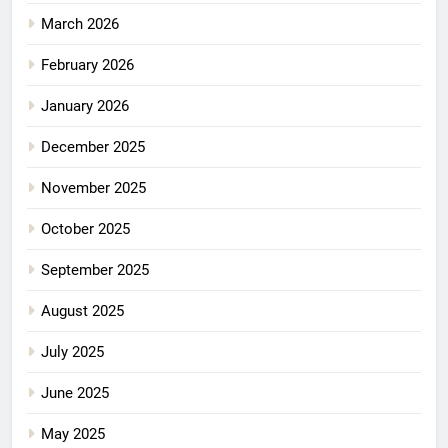
March 2026
February 2026
January 2026
December 2025
November 2025
October 2025
September 2025
August 2025
July 2025
June 2025
May 2025