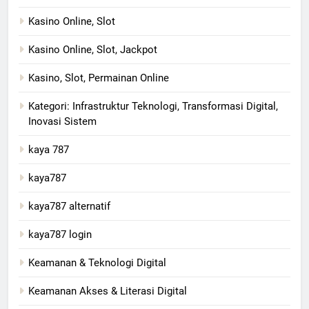
Kasino Online, Slot
Kasino Online, Slot, Jackpot
Kasino, Slot, Permainan Online
Kategori: Infrastruktur Teknologi, Transformasi Digital,
Inovasi Sistem
kaya 787
kaya787
kaya787 alternatif
kaya787 login
Keamanan & Teknologi Digital
Keamanan Akses & Literasi Digital