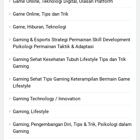
Game Online, Teknologi Digital, Ulasan Platform
Game Online, Tips dan Trik
Game, Hiburan, Teknologi
Gaming & Esports Strategi Permainan Skill Development
Psikologi Permainan Taktik & Adaptasi
Gaming Sehat Kesehatan Tubuh Lifestyle Tips dan Trik
Gaming
Gaming Sehat Tips Gaming Keterampilan Bermain Game
Lifestyle
Gaming Technology / Innovation
Gaming, Lifestyle
Gaming, Pengembangan Diri, Tips & Trik, Psikologi dalam
Gaming