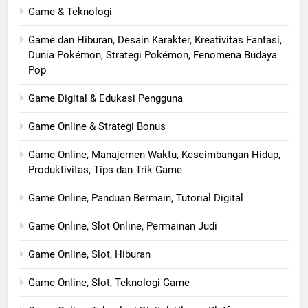
Game & Teknologi
Game dan Hiburan, Desain Karakter, Kreativitas Fantasi,
Dunia Pokémon, Strategi Pokémon, Fenomena Budaya
Pop
Game Digital & Edukasi Pengguna
Game Online & Strategi Bonus
Game Online, Manajemen Waktu, Keseimbangan Hidup,
Produktivitas, Tips dan Trik Game
Game Online, Panduan Bermain, Tutorial Digital
Game Online, Slot Online, Permainan Judi
Game Online, Slot, Hiburan
Game Online, Slot, Teknologi Game