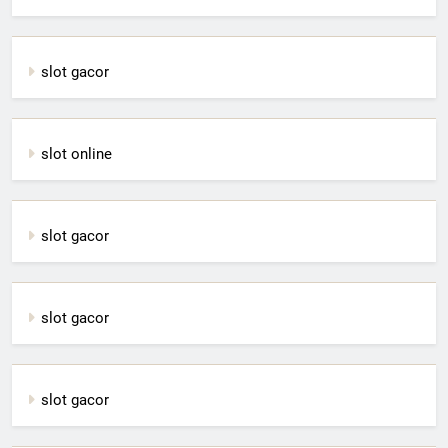
slot gacor
slot online
slot gacor
slot gacor
slot gacor