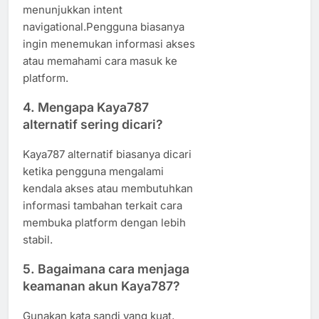
menunjukkan intent
navigational.Pengguna biasanya
ingin menemukan informasi akses
atau memahami cara masuk ke
platform.
4. Mengapa Kaya787
alternatif sering dicari?
Kaya787 alternatif biasanya dicari
ketika pengguna mengalami
kendala akses atau membutuhkan
informasi tambahan terkait cara
membuka platform dengan lebih
stabil.
5. Bagaimana cara menjaga
keamanan akun Kaya787?
Gunakan kata sandi yang kuat,