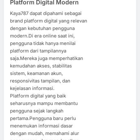
Platform Digital Modern
Kaya787 dapat dipahami sebagai
brand platform digital yang relevan
dengan kebutuhan pengguna
modern.Di era online saat ini,
pengguna tidak hanya menilai
platform dari tampilannya
saja.Mereka juga memperhatikan
kemudahan akses, stabilitas
sistem, keamanan akun,
responsivitas tampilan, dan
kejelasan informasi.
Platform digital yang baik
seharusnya mampu membantu
pengguna sejak langkah
pertama.Pengguna baru perlu
menemukan informasi dasar
dengan mudah, memahami alur