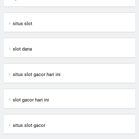
situs slot
slot dana
situs slot gacor hari ini
slot gacor hari ini
situs slot gacor