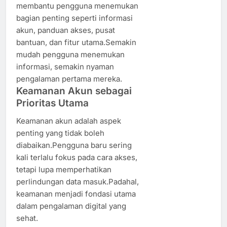
membantu pengguna menemukan
bagian penting seperti informasi
akun, panduan akses, pusat
bantuan, dan fitur utama.Semakin
mudah pengguna menemukan
informasi, semakin nyaman
pengalaman pertama mereka.
Keamanan Akun sebagai
Prioritas Utama
Keamanan akun adalah aspek
penting yang tidak boleh
diabaikan.Pengguna baru sering
kali terlalu fokus pada cara akses,
tetapi lupa memperhatikan
perlindungan data masuk.Padahal,
keamanan menjadi fondasi utama
dalam pengalaman digital yang
sehat.