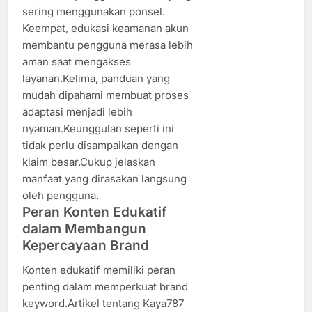
sering menggunakan ponsel.
Keempat, edukasi keamanan akun
membantu pengguna merasa lebih
aman saat mengakses
layanan.Kelima, panduan yang
mudah dipahami membuat proses
adaptasi menjadi lebih
nyaman.Keunggulan seperti ini
tidak perlu disampaikan dengan
klaim besar.Cukup jelaskan
manfaat yang dirasakan langsung
oleh pengguna.
Peran Konten Edukatif
dalam Membangun
Kepercayaan Brand
Konten edukatif memiliki peran
penting dalam memperkuat brand
keyword.Artikel tentang Kaya787