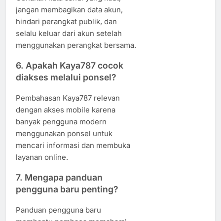
jangan membagikan data akun,
hindari perangkat publik, dan
selalu keluar dari akun setelah
menggunakan perangkat bersama.
6. Apakah Kaya787 cocok
diakses melalui ponsel?
Pembahasan Kaya787 relevan
dengan akses mobile karena
banyak pengguna modern
menggunakan ponsel untuk
mencari informasi dan membuka
layanan online.
7. Mengapa panduan
pengguna baru penting?
Panduan pengguna baru