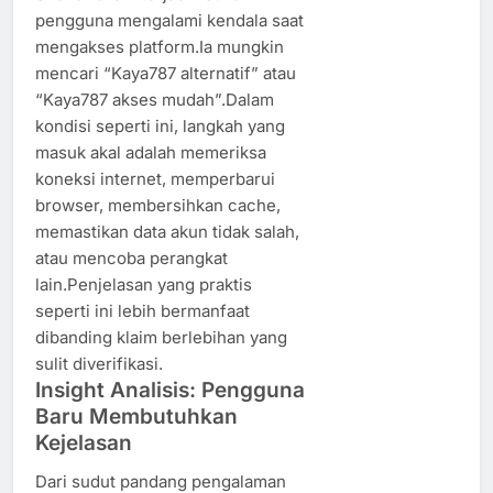
pengguna mengalami kendala saat
mengakses platform.Ia mungkin
mencari “Kaya787 alternatif” atau
“Kaya787 akses mudah”.Dalam
kondisi seperti ini, langkah yang
masuk akal adalah memeriksa
koneksi internet, memperbarui
browser, membersihkan cache,
memastikan data akun tidak salah,
atau mencoba perangkat
lain.Penjelasan yang praktis
seperti ini lebih bermanfaat
dibanding klaim berlebihan yang
sulit diverifikasi.
Insight Analisis: Pengguna
Baru Membutuhkan
Kejelasan
Dari sudut pandang pengalaman