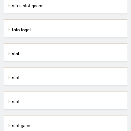
situs slot gacor
toto togel
slot
slot
slot
slot gacor