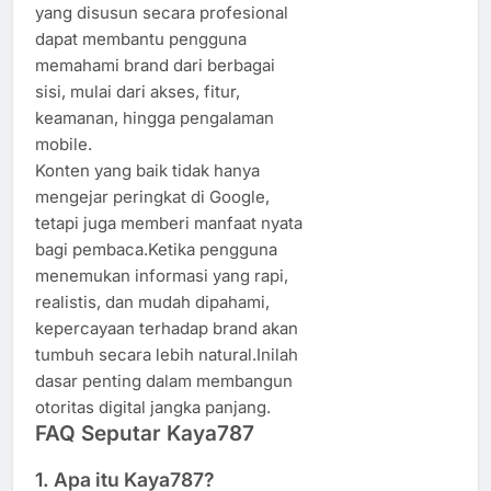
yang disusun secara profesional
dapat membantu pengguna
memahami brand dari berbagai
sisi, mulai dari akses, fitur,
keamanan, hingga pengalaman
mobile.
Konten yang baik tidak hanya
mengejar peringkat di Google,
tetapi juga memberi manfaat nyata
bagi pembaca.Ketika pengguna
menemukan informasi yang rapi,
realistis, dan mudah dipahami,
kepercayaan terhadap brand akan
tumbuh secara lebih natural.Inilah
dasar penting dalam membangun
otoritas digital jangka panjang.
FAQ Seputar Kaya787
1. Apa itu Kaya787?