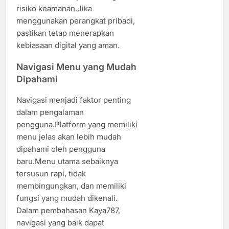
risiko keamanan.Jika
menggunakan perangkat pribadi,
pastikan tetap menerapkan
kebiasaan digital yang aman.
Navigasi Menu yang Mudah
Dipahami
Navigasi menjadi faktor penting
dalam pengalaman
pengguna.Platform yang memiliki
menu jelas akan lebih mudah
dipahami oleh pengguna
baru.Menu utama sebaiknya
tersusun rapi, tidak
membingungkan, dan memiliki
fungsi yang mudah dikenali.
Dalam pembahasan Kaya787,
navigasi yang baik dapat