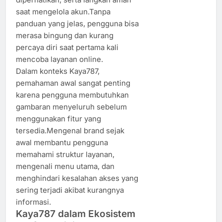
saat mengelola akun.Tanpa
panduan yang jelas, pengguna bisa
merasa bingung dan kurang
percaya diri saat pertama kali
mencoba layanan online.
Dalam konteks Kaya787,
pemahaman awal sangat penting
karena pengguna membutuhkan
gambaran menyeluruh sebelum
menggunakan fitur yang
tersedia.Mengenal brand sejak
awal membantu pengguna
memahami struktur layanan,
mengenali menu utama, dan
menghindari kesalahan akses yang
sering terjadi akibat kurangnya
informasi.
Kaya787 dalam Ekosistem