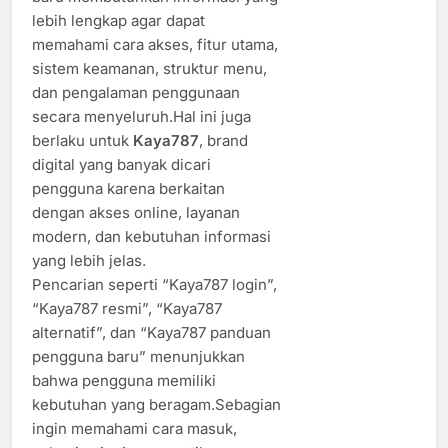
lebih lengkap agar dapat
memahami cara akses, fitur utama,
sistem keamanan, struktur menu,
dan pengalaman penggunaan
secara menyeluruh.Hal ini juga
berlaku untuk
Kaya787
, brand
digital yang banyak dicari
pengguna karena berkaitan
dengan akses online, layanan
modern, dan kebutuhan informasi
yang lebih jelas.
Pencarian seperti “Kaya787 login”,
“Kaya787 resmi”, “Kaya787
alternatif”, dan “Kaya787 panduan
pengguna baru” menunjukkan
bahwa pengguna memiliki
kebutuhan yang beragam.Sebagian
ingin memahami cara masuk,