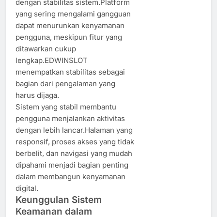
dengan stabilitas sistem.Platform
yang sering mengalami gangguan
dapat menurunkan kenyamanan
pengguna, meskipun fitur yang
ditawarkan cukup
lengkap.EDWINSLOT
menempatkan stabilitas sebagai
bagian dari pengalaman yang
harus dijaga.
Sistem yang stabil membantu
pengguna menjalankan aktivitas
dengan lebih lancar.Halaman yang
responsif, proses akses yang tidak
berbelit, dan navigasi yang mudah
dipahami menjadi bagian penting
dalam membangun kenyamanan
digital.
Keunggulan Sistem
Keamanan dalam