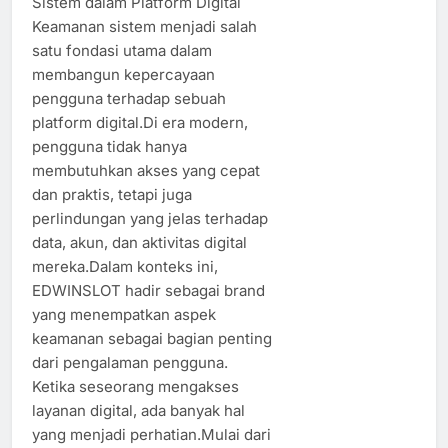
Sistem dalam Platform Digital
Keamanan sistem menjadi salah
satu fondasi utama dalam
membangun kepercayaan
pengguna terhadap sebuah
platform digital.Di era modern,
pengguna tidak hanya
membutuhkan akses yang cepat
dan praktis, tetapi juga
perlindungan yang jelas terhadap
data, akun, dan aktivitas digital
mereka.Dalam konteks ini,
EDWINSLOT hadir sebagai brand
yang menempatkan aspek
keamanan sebagai bagian penting
dari pengalaman pengguna.
Ketika seseorang mengakses
layanan digital, ada banyak hal
yang menjadi perhatian.Mulai dari