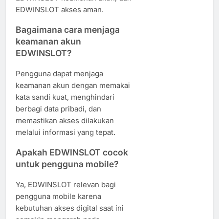
EDWINSLOT akses aman.
Bagaimana cara menjaga
keamanan akun
EDWINSLOT?
Pengguna dapat menjaga
keamanan akun dengan memakai
kata sandi kuat, menghindari
berbagi data pribadi, dan
memastikan akses dilakukan
melalui informasi yang tepat.
Apakah EDWINSLOT cocok
untuk pengguna mobile?
Ya, EDWINSLOT relevan bagi
pengguna mobile karena
kebutuhan akses digital saat ini