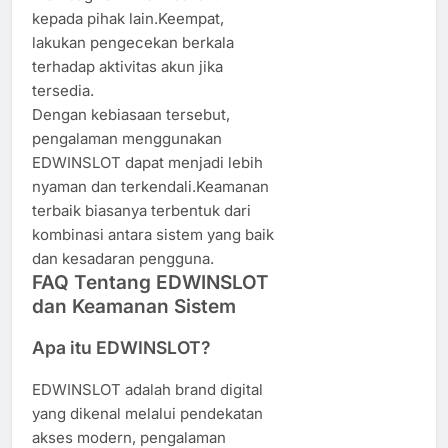
kepada pihak lain.Keempat,
lakukan pengecekan berkala
terhadap aktivitas akun jika
tersedia.
Dengan kebiasaan tersebut,
pengalaman menggunakan
EDWINSLOT dapat menjadi lebih
nyaman dan terkendali.Keamanan
terbaik biasanya terbentuk dari
kombinasi antara sistem yang baik
dan kesadaran pengguna.
FAQ Tentang EDWINSLOT
dan Keamanan Sistem
Apa itu EDWINSLOT?
EDWINSLOT adalah brand digital
yang dikenal melalui pendekatan
akses modern, pengalaman