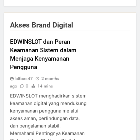
Akses Brand Digital
EDWINSLOT dan Peran
Keamanan Sistem dalam
Menjaga Kenyamanan
Pengguna
b8bec47
2 months
ago
0
14 mins
EDWINSLOT menghadirkan sistem
keamanan digital yang mendukung
kenyamanan pengguna melalui
akses aman, perlindungan data,
dan pengalaman stabil.
Memahami Pentingnya Keamanan