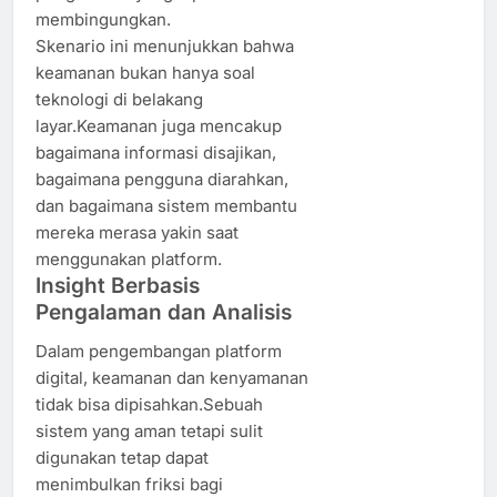
membingungkan.
Skenario ini menunjukkan bahwa
keamanan bukan hanya soal
teknologi di belakang
layar.Keamanan juga mencakup
bagaimana informasi disajikan,
bagaimana pengguna diarahkan,
dan bagaimana sistem membantu
mereka merasa yakin saat
menggunakan platform.
Insight Berbasis
Pengalaman dan Analisis
Dalam pengembangan platform
digital, keamanan dan kenyamanan
tidak bisa dipisahkan.Sebuah
sistem yang aman tetapi sulit
digunakan tetap dapat
menimbulkan friksi bagi