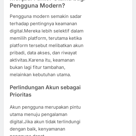
Pengguna Modern?
Pengguna modern semakin sadar
terhadap pentingnya keamanan
digital.Mereka lebih selektif dalam
memilih platform, terutama ketika
platform tersebut melibatkan akun
pribadi, data akses, dan riwayat
aktivitas.Karena itu, keamanan
bukan lagi fitur tambahan,
melainkan kebutuhan utama.
Perlindungan Akun sebagai
Prioritas
Akun pengguna merupakan pintu
utama menuju pengalaman
digital.Jika akun tidak terlindungi
dengan baik, kenyamanan