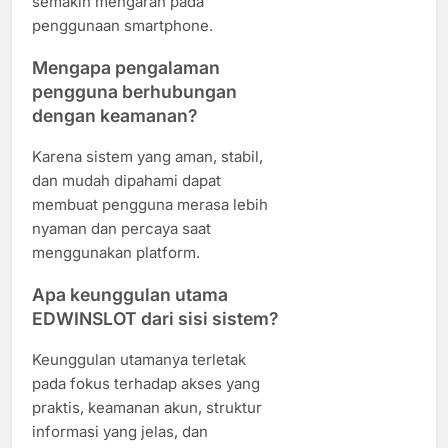
semakin mengarah pada
penggunaan smartphone.
Mengapa pengalaman
pengguna berhubungan
dengan keamanan?
Karena sistem yang aman, stabil,
dan mudah dipahami dapat
membuat pengguna merasa lebih
nyaman dan percaya saat
menggunakan platform.
Apa keunggulan utama
EDWINSLOT dari sisi sistem?
Keunggulan utamanya terletak
pada fokus terhadap akses yang
praktis, keamanan akun, struktur
informasi yang jelas, dan