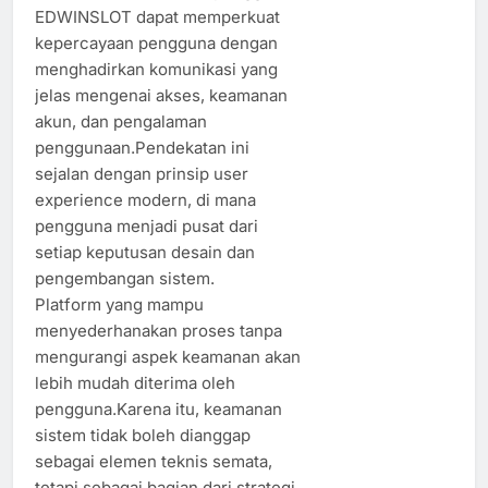
EDWINSLOT dapat memperkuat
kepercayaan pengguna dengan
menghadirkan komunikasi yang
jelas mengenai akses, keamanan
akun, dan pengalaman
penggunaan.Pendekatan ini
sejalan dengan prinsip user
experience modern, di mana
pengguna menjadi pusat dari
setiap keputusan desain dan
pengembangan sistem.
Platform yang mampu
menyederhanakan proses tanpa
mengurangi aspek keamanan akan
lebih mudah diterima oleh
pengguna.Karena itu, keamanan
sistem tidak boleh dianggap
sebagai elemen teknis semata,
tetapi sebagai bagian dari strategi