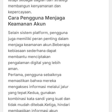
membangun kenyamanan dan
kepercayaan.
Cara Pengguna Menjaga
Keamanan Akun
Selain sistem platform, pengguna
juga memiliki peran penting dalam
menjaga keamanan akun.Beberapa
kebiasaan sederhana dapat
membantu menciptakan
pengalaman digital yang lebih
aman.
Pertama, pengguna sebaiknya
memastikan bahwa mereka
mengakses informasi melalui jalur
yang tepat.Kedua, gunakan
kombinasi kata sandi yang kuat dan
tidak mudah ditebak.Ketiga, hindari
membagikan informasi akun