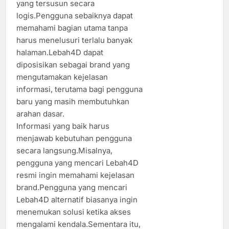
yang tersusun secara
logis.Pengguna sebaiknya dapat
memahami bagian utama tanpa
harus menelusuri terlalu banyak
halaman.Lebah4D dapat
diposisikan sebagai brand yang
mengutamakan kejelasan
informasi, terutama bagi pengguna
baru yang masih membutuhkan
arahan dasar.
Informasi yang baik harus
menjawab kebutuhan pengguna
secara langsung.Misalnya,
pengguna yang mencari Lebah4D
resmi ingin memahami kejelasan
brand.Pengguna yang mencari
Lebah4D alternatif biasanya ingin
menemukan solusi ketika akses
mengalami kendala.Sementara itu,