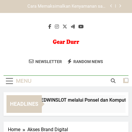
Skip
Cara Mengakses EDWINSLOT melalui Perangkat
to
Mobile dan Desktop
content
Cara Mengakses LEBAH4D melalui Perangkat
Mobile dan Desktop
Cara Menjelajahi EDWINSLOT melalui Ponsel dan
Komputer
Cara Memaksimalkan Kenyamanan saat
Mengakses LEBAH4D
Gear Durr
Temukan Berbagai Peralatan Dan
Cara Mengakses EDWINSLOT melalui Perangkat
NEWSLETTER
RANDOM NEWS
Mobile dan Desktop
Aksesoris Outdoor Berkualitas Di
Cara Mengakses LEBAH4D melalui Perangkat
Geardurr. Persiapan Terbaik Untuk
Mobile dan Desktop
MENU
Petualangan Anda.
ra Menjelajahi EDWINSLOT melalui Ponsel dan Komputer
HEADLINES
Weeks Ago
Home
Akses Brand Digital