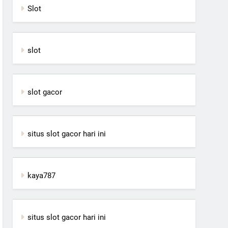
Slot
slot
slot gacor
situs slot gacor hari ini
kaya787
situs slot gacor hari ini