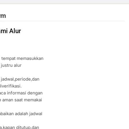
orm
mi Alur
ai tempat memasukkan
ustru alur
 jadwal,periode,dan
verifikasi.
ca informasi dengan
ih aman saat memakai
iabaikan adalah jadwal
,kapan ditutup,dan