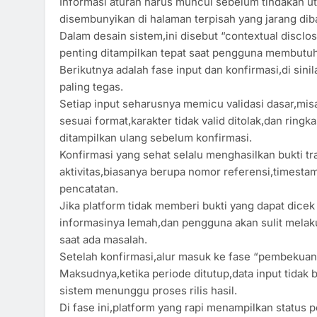
Informasi aturan harus muncul sebelum tindakan 
disembunyikan di halaman terpisah yang jarang dib
Dalam desain sistem,ini disebut “contextual disclos
penting ditampilkan tepat saat pengguna membutu
Berikutnya adalah fase input dan konfirmasi,di sini
paling tegas.
Setiap input seharusnya memicu validasi dasar,misa
sesuai format,karakter tidak valid ditolak,dan ringka
ditampilkan ulang sebelum konfirmasi.
Konfirmasi yang sehat selalu menghasilkan bukti tr
aktivitas,biasanya berupa nomor referensi,timesta
pencatatan.
Jika platform tidak memberi bukti yang dapat dicek 
informasinya lemah,dan pengguna akan sulit melak
saat ada masalah.
Setelah konfirmasi,alur masuk ke fase “pembekuan 
Maksudnya,ketika periode ditutup,data input tidak
sistem menunggu proses rilis hasil.
Di fase ini,platform yang rapi menampilkan status 