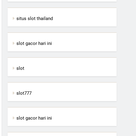
situs slot thailand
slot gacor hari ini
slot
slot777
slot gacor hari ini