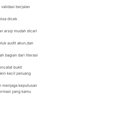
validasi berjalan
bisa dicek
an arsip mudah dicari
ntuk audit akun,dan
h bagian dari literasi
ncatat bukti
kin kecil peluang
an menjaga keputusan
formasi yang kamu