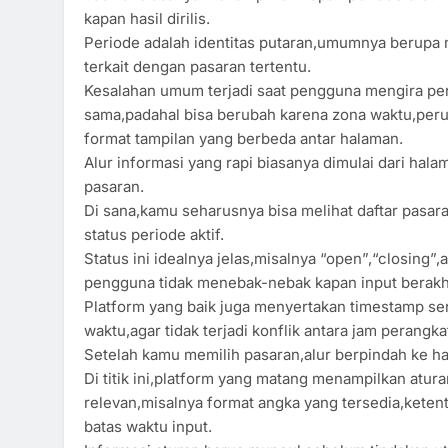
kapan hasil dirilis.
Periode adalah identitas putaran,umumnya berupa 
terkait dengan pasaran tertentu.
Kesalahan umum terjadi saat pengguna mengira peri
sama,padahal bisa berubah karena zona waktu,peru
format tampilan yang berbeda antar halaman.
Alur informasi yang rapi biasanya dimulai dari hal
pasaran.
Di sana,kamu seharusnya bisa melihat daftar pasara
status periode aktif.
Status ini idealnya jelas,misalnya “open”,“closing”,
pengguna tidak menebak-nebak kapan input berakhi
Platform yang baik juga menyertakan timestamp se
waktu,agar tidak terjadi konflik antara jam perangka
Setelah kamu memilih pasaran,alur berpindah ke ha
Di titik ini,platform yang matang menampilkan atur
relevan,misalnya format angka yang tersedia,ketent
batas waktu input.