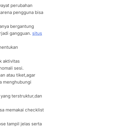
iwayat perubahan
 karena pengguna bisa
hanya bergantung
erjadi gangguan.
situs
enentukan
 aktivitas
nomali sesi.
n atau tiket,agar
una menghubungi
yang terstruktur,dan
isa memakai checklist
e tampil jelas serta