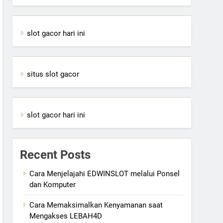
slot gacor hari ini
situs slot gacor
slot gacor hari ini
Recent Posts
Cara Menjelajahi EDWINSLOT melalui Ponsel
dan Komputer
Cara Memaksimalkan Kenyamanan saat
Mengakses LEBAH4D