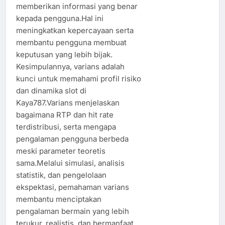
memberikan informasi yang benar
kepada pengguna.Hal ini
meningkatkan kepercayaan serta
membantu pengguna membuat
keputusan yang lebih bijak.
Kesimpulannya, varians adalah
kunci untuk memahami profil risiko
dan dinamika slot di
Kaya787.Varians menjelaskan
bagaimana RTP dan hit rate
terdistribusi, serta mengapa
pengalaman pengguna berbeda
meski parameter teoretis
sama.Melalui simulasi, analisis
statistik, dan pengelolaan
ekspektasi, pemahaman varians
membantu menciptakan
pengalaman bermain yang lebih
terukur, realistis, dan bermanfaat