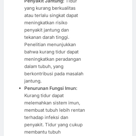
Penyakit Jantung:
Tidur
yang kurang berkualitas
atau terlalu singkat dapat
meningkatkan risiko
penyakit jantung dan
tekanan darah tinggi.
Penelitian menunjukkan
bahwa kurang tidur dapat
meningkatkan peradangan
dalam tubuh, yang
berkontribusi pada masalah
jantung.
Penurunan Fungsi Imun:
Kurang tidur dapat
melemahkan sistem imun,
membuat tubuh lebih rentan
terhadap infeksi dan
penyakit. Tidur yang cukup
membantu tubuh