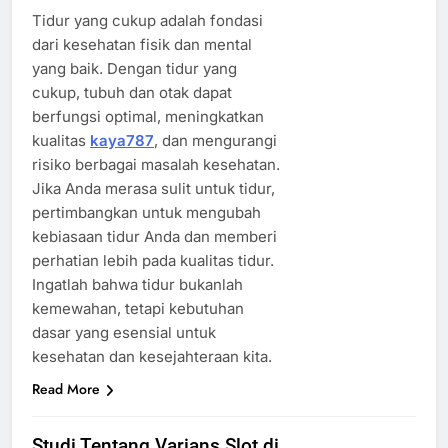
Tidur yang cukup adalah fondasi
dari kesehatan fisik dan mental
yang baik. Dengan tidur yang
cukup, tubuh dan otak dapat
berfungsi optimal, meningkatkan
kualitas
kaya787
, dan mengurangi
risiko berbagai masalah kesehatan.
Jika Anda merasa sulit untuk tidur,
pertimbangkan untuk mengubah
kebiasaan tidur Anda dan memberi
perhatian lebih pada kualitas tidur.
Ingatlah bahwa tidur bukanlah
kemewahan, tetapi kebutuhan
dasar yang esensial untuk
kesehatan dan kesejahteraan kita.
Read More
Studi Tentang Varians Slot di