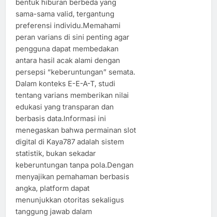
bentuk hiburan berbeda yang
sama-sama valid, tergantung
preferensi individu.Memahami
peran varians di sini penting agar
pengguna dapat membedakan
antara hasil acak alami dengan
persepsi “keberuntungan” semata.
Dalam konteks E-E-A-T, studi
tentang varians memberikan nilai
edukasi yang transparan dan
berbasis data.Informasi ini
menegaskan bahwa permainan slot
digital di Kaya787 adalah sistem
statistik, bukan sekadar
keberuntungan tanpa pola.Dengan
menyajikan pemahaman berbasis
angka, platform dapat
menunjukkan otoritas sekaligus
tanggung jawab dalam