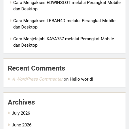
Cara Mengakses EDWINSLOT melalui Perangkat Mobile
dan Desktop
Cara Mengakses LEBAH4D melalui Perangkat Mobile
dan Desktop
Cara Menjelajahi KAYA787 melalui Perangkat Mobile
dan Desktop
Recent Comments
A WordPress Commenter
on
Hello world!
Archives
July 2026
June 2026