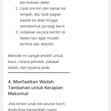
permukaan datar.
Lipat sisi kiri dan kanan ke
tengah, lalu lipat bagian
bawah ke atas hingga
membentuk persegi kecil.
Letakkan secara berdiri di
dalam laci agar mudah
terlihat dan diambil.
Metode ini sangat efektif untuk
kaus, celana pendek, pakaian
dalam, dan piyama anak.
4. Manfaatkan Wadah
Tambahan untuk Kerapian
Maksimal
Jika lemari anak berukuran kecil,
Anda bisa menambah ruang