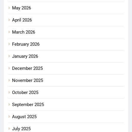
May 2026
April 2026
March 2026
February 2026
January 2026
December 2025
November 2025
October 2025
September 2025
August 2025
July 2025