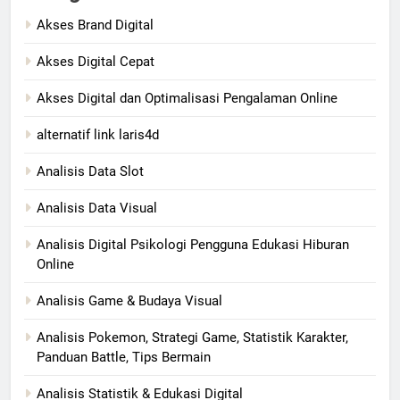
Akses Brand Digital
Akses Digital Cepat
Akses Digital dan Optimalisasi Pengalaman Online
alternatif link laris4d
Analisis Data Slot
Analisis Data Visual
Analisis Digital Psikologi Pengguna Edukasi Hiburan
Online
Analisis Game & Budaya Visual
Analisis Pokemon, Strategi Game, Statistik Karakter,
Panduan Battle, Tips Bermain
Analisis Statistik & Edukasi Digital