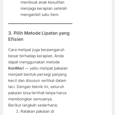
membuat anak kesulitan
menjaga kerapian setelah
mengambil satu item.
3. Pilih Metode Lipatan yang
Efisien
Cara melipat juga berpengaruh
besar terhadap kerapian. Anda
dapat menggunakan metode
KonMari
— yaitu melipat pakaian
menjadi bentuk persegi panjang
kecil dan disusun vertikal dalam
laci. Dengan teknik ini, seluruh
pakaian bisa terlihat tanpa harus
membongkar semuanya.
Berikut langkah sederhana:
Ratakan pakaian di