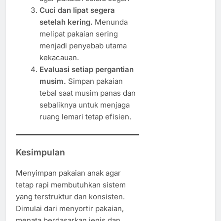
Cuci dan lipat segera
setelah kering.
Menunda
melipat pakaian sering
menjadi penyebab utama
kekacauan.
Evaluasi setiap pergantian
musim.
Simpan pakaian
tebal saat musim panas dan
sebaliknya untuk menjaga
ruang lemari tetap efisien.
Kesimpulan
Menyimpan pakaian anak agar
tetap rapi membutuhkan sistem
yang terstruktur dan konsisten.
Dimulai dari menyortir pakaian,
menata berdasarkan jenis dan