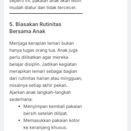
seperti ini, pakaian anak akan lebih
mudah diatur dan tidak tercecer.
5. Biasakan Rutinitas
Bersama Anak
Menjaga kerapian lemari bukan
hanya tugas orang tua. Anak juga
perlu dilibatkan agar mereka
belajar disiplin. Jadikan kegiatan
merapikan lemari sebagai bagian
dari rutinitas harian atau mingguan,
misalnya setiap akhir pekan.
Ajarkan anak langkah-langkah
sederhana:
Menyimpan kembali pakaian
bersih setelah dilipat.
Memasukkan pakaian kotor
ke keranjang khusus.