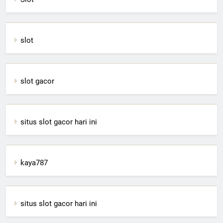
slot
slot gacor
situs slot gacor hari ini
kaya787
situs slot gacor hari ini