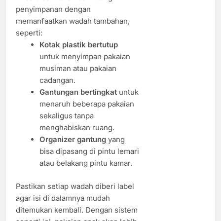
penyimpanan dengan
memanfaatkan wadah tambahan,
seperti:
Kotak plastik bertutup
untuk menyimpan pakaian
musiman atau pakaian
cadangan.
Gantungan bertingkat
untuk
menaruh beberapa pakaian
sekaligus tanpa
menghabiskan ruang.
Organizer gantung
yang
bisa dipasang di pintu lemari
atau belakang pintu kamar.
Pastikan setiap wadah diberi label
agar isi di dalamnya mudah
ditemukan kembali. Dengan sistem