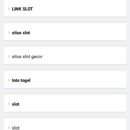
LINK SLOT
situs slot
situs slot gacor
toto togel
slot
slot