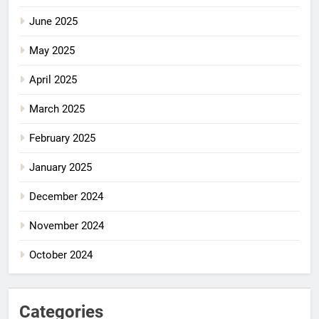
June 2025
May 2025
April 2025
March 2025
February 2025
January 2025
December 2024
November 2024
October 2024
Categories