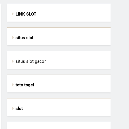
LINK SLOT
situs slot
situs slot gacor
toto togel
slot