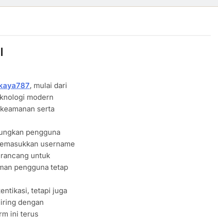
l
kaya787
, mulai dari
eknologi modern
n keamanan serta
ungkan pengguna
a memasukkan username
irancang untuk
man pengguna tetap
ntikasi, tetapi juga
eiring dengan
rm ini terus