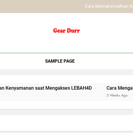
Cara Memaksimalkan K
Cara Mengakses EDWINSLOT me
Cara Mengakses LEBAH4D m
r Durr
Cara Menjelajahi ED
rbagai Peralatan Dan Aksesoris Outdoor Berkualitas Di Geardu
Cara Memaksimalkan K
SAMPLE PAGE
Cara Mengakses EDWINSLOT me
Cara Mengakses LEBAH4D m
nan saat Mengakses LEBAH4D
Cara Mengakses EDWINS
3 Weeks Ago