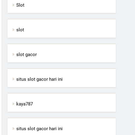
Slot
slot
slot gacor
situs slot gacor hari ini
kaya787
situs slot gacor hari ini