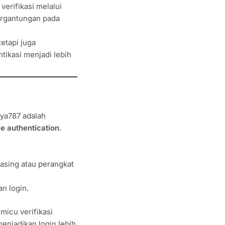
 verifikasi melalui
ergantungan pada
etapi juga
tikasi menjadi lebih
aya787 adalah
e authentication
.
 asing atau perangkat
n login.
emicu verifikasi
enjadikan login lebih