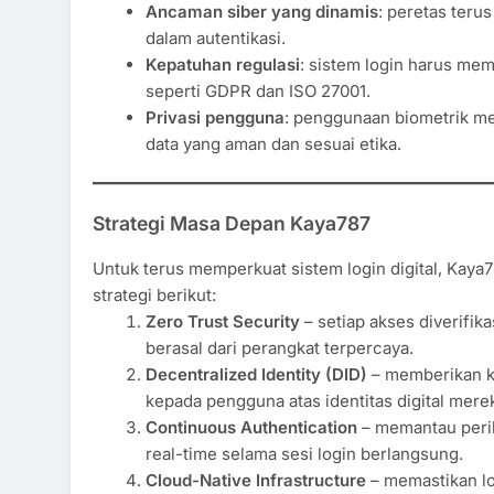
Ancaman siber yang dinamis
: peretas teru
dalam autentikasi.
Kepatuhan regulasi
: sistem login harus mem
seperti GDPR dan ISO 27001.
Privasi pengguna
: penggunaan biometrik m
data yang aman dan sesuai etika.
Strategi Masa Depan Kaya787
Untuk terus memperkuat sistem login digital, Kay
strategi berikut:
Zero Trust Security
– setiap akses diverifik
berasal dari perangkat terpercaya.
Decentralized Identity (DID)
– memberikan ke
kepada pengguna atas identitas digital mere
Continuous Authentication
– memantau peri
real-time selama sesi login berlangsung.
Cloud-Native Infrastructure
– memastikan lo