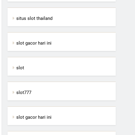
situs slot thailand
slot gacor hari ini
slot
slot777
slot gacor hari ini