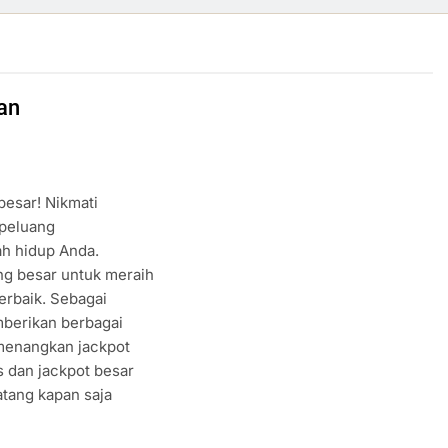
an
besar! Nikmati
 peluang
h hidup Anda.
g besar untuk meraih
terbaik. Sebagai
mberikan berbagai
menangkan jackpot
 dan jackpot besar
atang kapan saja