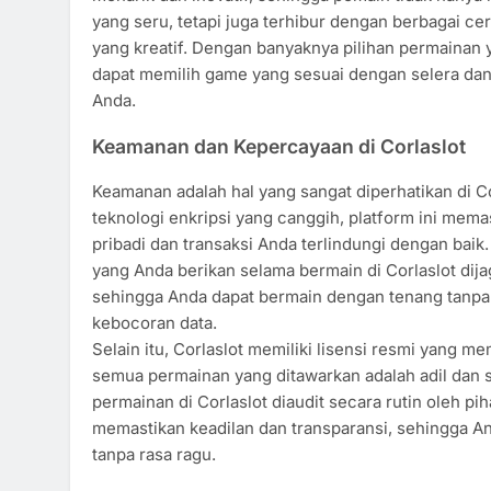
yang seru, tetapi juga terhibur dengan berbagai cer
yang kreatif. Dengan banyaknya pilihan permainan 
dapat memilih game yang sesuai dengan selera dan
Anda.
Keamanan dan Kepercayaan di Corlaslot
Keamanan adalah hal yang sangat diperhatikan di C
teknologi enkripsi yang canggih, platform ini mem
pribadi dan transaksi Anda terlindungi dengan baik.
yang Anda berikan selama bermain di Corlaslot dij
sehingga Anda dapat bermain dengan tenang tanpa
kebocoran data.
Selain itu, Corlaslot memiliki lisensi resmi yang 
semua permainan yang ditawarkan adalah adil dan
permainan di Corlaslot diaudit secara rutin oleh pih
memastikan keadilan dan transparansi, sehingga A
tanpa rasa ragu.