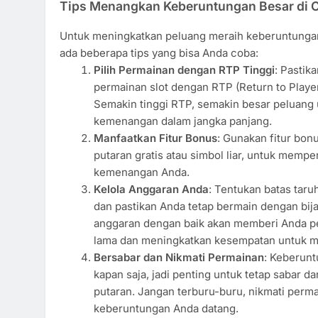
Tips Menangkan Keberuntungan Besar di C
Untuk meningkatkan peluang meraih keberuntungan 
ada beberapa tips yang bisa Anda coba:
Pilih Permainan dengan RTP Tinggi
: Pastik
permainan slot dengan RTP (Return to Player
Semakin tinggi RTP, semakin besar peluang
kemenangan dalam jangka panjang.
Manfaatkan Fitur Bonus
: Gunakan fitur bonu
putaran gratis atau simbol liar, untuk memp
kemenangan Anda.
Kelola Anggaran Anda
: Tentukan batas tar
dan pastikan Anda tetap bermain dengan bij
anggaran dengan baik akan memberi Anda pe
lama dan meningkatkan kesempatan untuk 
Bersabar dan Nikmati Permainan
: Keberunt
kapan saja, jadi penting untuk tetap sabar d
putaran. Jangan terburu-buru, nikmati perma
keberuntungan Anda datang.