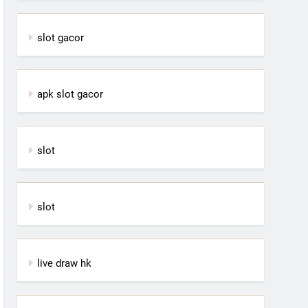
slot gacor
apk slot gacor
slot
slot
live draw hk