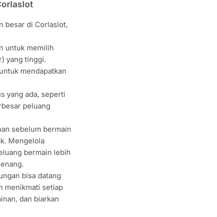
orlaslot
besar di Corlaslot,
an untuk memilih
) yang tinggi.
 untuk mendapatkan
s yang ada, seperti
erbesar peluang
uhan sebelum bermain
ak. Mengelola
luang bermain lebih
menang.
ungan bisa datang
an menikmati setiap
inan, dan biarkan