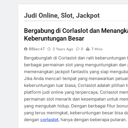
Judi Online, Slot, Jackpot
Bergabung di Corlaslot dan Menangk
Keberuntungan Besar
B8bec47
2 Years Ago
0
7 Mins
Bergabunglah di Corlaslot dan raih keberuntungan 
berbagai permainan slot yang menguntungkan dan
memenangkan jackpot fantastis yang siap menguba
Jika Anda mencari tempat yang menawarkan peluan
keberuntungan luar biasa, Corlaslot adalah pilihan 
platform judi online yang terpercaya, Corlaslot me
permainan slot menarik dan kesempatan untuk me
yang mengubah hidup. Dengan berbagai fitur bonus
yang terus meningkat, keberuntungan besar bisa d
dengan
corlaslot
, hanya dengan beberapa putaran.