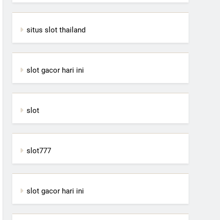
situs slot thailand
slot gacor hari ini
slot
slot777
slot gacor hari ini