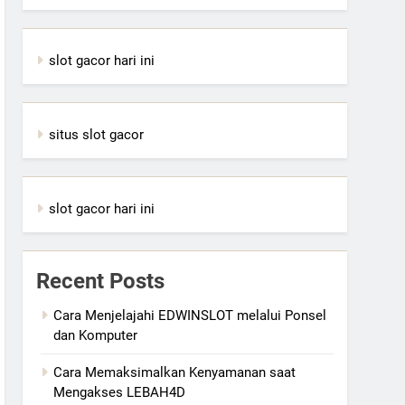
slot gacor hari ini
situs slot gacor
slot gacor hari ini
Recent Posts
Cara Menjelajahi EDWINSLOT melalui Ponsel
dan Komputer
Cara Memaksimalkan Kenyamanan saat
Mengakses LEBAH4D