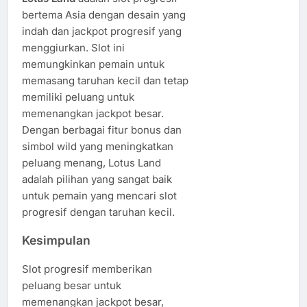
bertema Asia dengan desain yang
indah dan jackpot progresif yang
menggiurkan. Slot ini
memungkinkan pemain untuk
memasang taruhan kecil dan tetap
memiliki peluang untuk
memenangkan jackpot besar.
Dengan berbagai fitur bonus dan
simbol wild yang meningkatkan
peluang menang, Lotus Land
adalah pilihan yang sangat baik
untuk pemain yang mencari slot
progresif dengan taruhan kecil.
Kesimpulan
Slot progresif memberikan
peluang besar untuk
memenangkan jackpot besar,