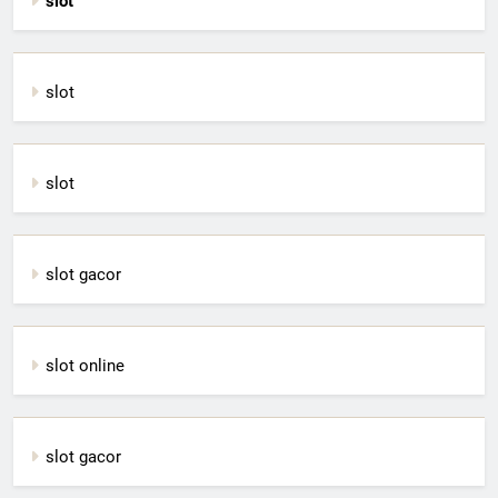
slot
slot
slot
slot gacor
slot online
slot gacor