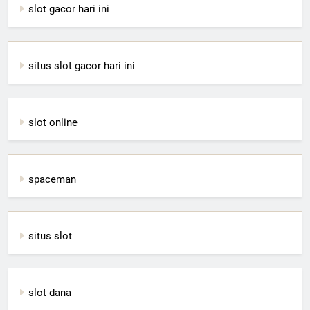
slot gacor hari ini
situs slot gacor hari ini
slot online
spaceman
situs slot
slot dana