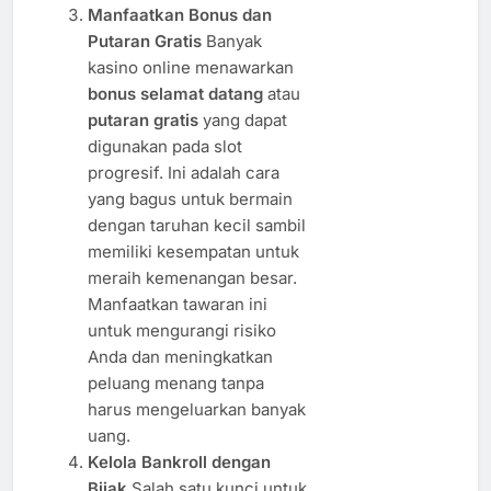
Manfaatkan Bonus dan
Putaran Gratis
Banyak
kasino online menawarkan
bonus selamat datang
atau
putaran gratis
yang dapat
digunakan pada slot
progresif. Ini adalah cara
yang bagus untuk bermain
dengan taruhan kecil sambil
memiliki kesempatan untuk
meraih kemenangan besar.
Manfaatkan tawaran ini
untuk mengurangi risiko
Anda dan meningkatkan
peluang menang tanpa
harus mengeluarkan banyak
uang.
Kelola Bankroll dengan
Bijak
Salah satu kunci untuk