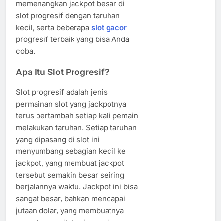
memenangkan jackpot besar di
slot progresif dengan taruhan
kecil, serta beberapa
slot gacor
progresif terbaik yang bisa Anda
coba.
Apa Itu Slot Progresif?
Slot progresif adalah jenis
permainan slot yang jackpotnya
terus bertambah setiap kali pemain
melakukan taruhan. Setiap taruhan
yang dipasang di slot ini
menyumbang sebagian kecil ke
jackpot, yang membuat jackpot
tersebut semakin besar seiring
berjalannya waktu. Jackpot ini bisa
sangat besar, bahkan mencapai
jutaan dolar, yang membuatnya