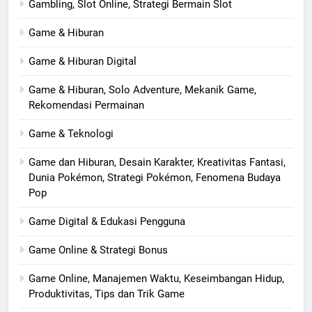
Gambling, Slot Online, Strategi Bermain Slot
Game & Hiburan
Game & Hiburan Digital
Game & Hiburan, Solo Adventure, Mekanik Game,
Rekomendasi Permainan
Game & Teknologi
Game dan Hiburan, Desain Karakter, Kreativitas Fantasi,
Dunia Pokémon, Strategi Pokémon, Fenomena Budaya
Pop
Game Digital & Edukasi Pengguna
Game Online & Strategi Bonus
Game Online, Manajemen Waktu, Keseimbangan Hidup,
Produktivitas, Tips dan Trik Game