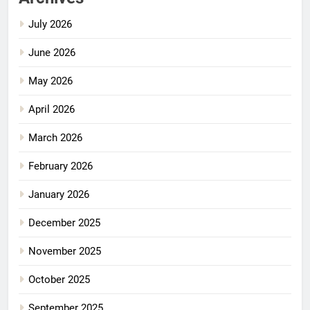
July 2026
June 2026
May 2026
April 2026
March 2026
February 2026
January 2026
December 2025
November 2025
October 2025
September 2025