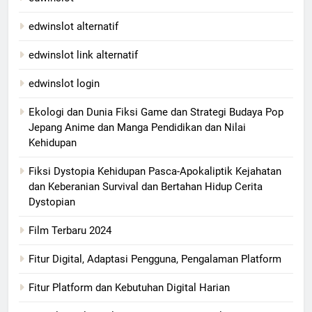
edwinslot alternatif
edwinslot link alternatif
edwinslot login
Ekologi dan Dunia Fiksi Game dan Strategi Budaya Pop
Jepang Anime dan Manga Pendidikan dan Nilai
Kehidupan
Fiksi Dystopia Kehidupan Pasca-Apokaliptik Kejahatan
dan Keberanian Survival dan Bertahan Hidup Cerita
Dystopian
Film Terbaru 2024
Fitur Digital, Adaptasi Pengguna, Pengalaman Platform
Fitur Platform dan Kebutuhan Digital Harian