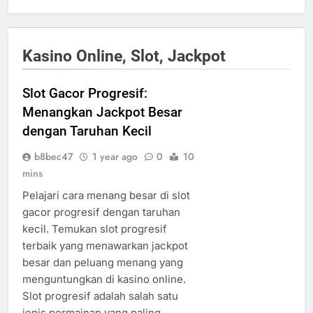
Kasino Online, Slot, Jackpot
Slot Gacor Progresif:
Menangkan Jackpot Besar
dengan Taruhan Kecil
b8bec47
1 year ago
0
10
mins
Pelajari cara menang besar di slot
gacor progresif dengan taruhan
kecil. Temukan slot progresif
terbaik yang menawarkan jackpot
besar dan peluang menang yang
menguntungkan di kasino online.
Slot progresif adalah salah satu
jenis permainan yang paling