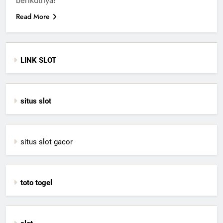
berikutnya!
Read More
LINK SLOT
situs slot
situs slot gacor
toto togel