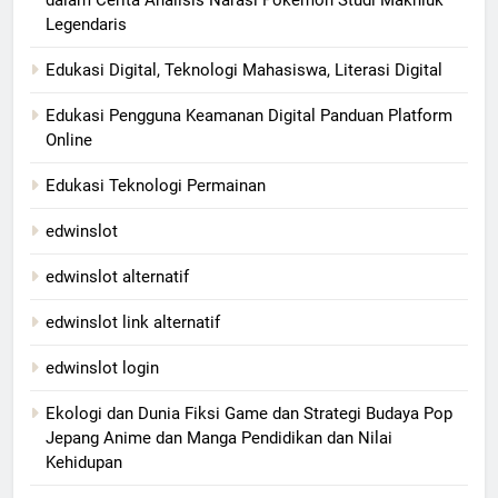
Legendaris
Edukasi Digital, Teknologi Mahasiswa, Literasi Digital
Edukasi Pengguna Keamanan Digital Panduan Platform
Online
Edukasi Teknologi Permainan
edwinslot
edwinslot alternatif
edwinslot link alternatif
edwinslot login
Ekologi dan Dunia Fiksi Game dan Strategi Budaya Pop
Jepang Anime dan Manga Pendidikan dan Nilai
Kehidupan