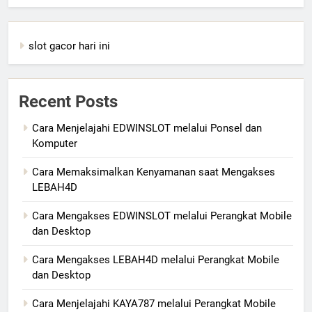
slot gacor hari ini
Recent Posts
Cara Menjelajahi EDWINSLOT melalui Ponsel dan
Komputer
Cara Memaksimalkan Kenyamanan saat Mengakses
LEBAH4D
Cara Mengakses EDWINSLOT melalui Perangkat Mobile
dan Desktop
Cara Mengakses LEBAH4D melalui Perangkat Mobile
dan Desktop
Cara Menjelajahi KAYA787 melalui Perangkat Mobile