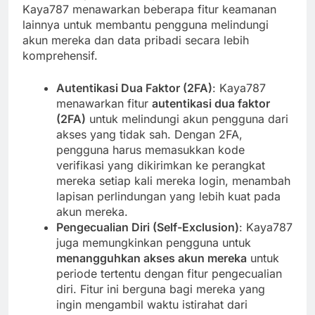
Kaya787 menawarkan beberapa fitur keamanan
lainnya untuk membantu pengguna melindungi
akun mereka dan data pribadi secara lebih
komprehensif.
Autentikasi Dua Faktor (2FA)
: Kaya787
menawarkan fitur
autentikasi dua faktor
(2FA)
untuk melindungi akun pengguna dari
akses yang tidak sah. Dengan 2FA,
pengguna harus memasukkan kode
verifikasi yang dikirimkan ke perangkat
mereka setiap kali mereka login, menambah
lapisan perlindungan yang lebih kuat pada
akun mereka.
Pengecualian Diri (Self-Exclusion)
: Kaya787
juga memungkinkan pengguna untuk
menangguhkan akses akun mereka
untuk
periode tertentu dengan fitur pengecualian
diri. Fitur ini berguna bagi mereka yang
ingin mengambil waktu istirahat dari