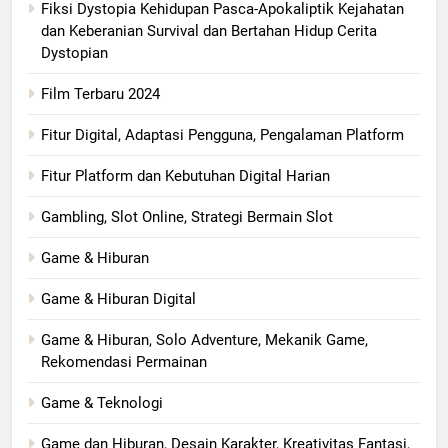
Fiksi Dystopia Kehidupan Pasca-Apokaliptik Kejahatan
dan Keberanian Survival dan Bertahan Hidup Cerita
Dystopian
Film Terbaru 2024
Fitur Digital, Adaptasi Pengguna, Pengalaman Platform
Fitur Platform dan Kebutuhan Digital Harian
Gambling, Slot Online, Strategi Bermain Slot
Game & Hiburan
Game & Hiburan Digital
Game & Hiburan, Solo Adventure, Mekanik Game,
Rekomendasi Permainan
Game & Teknologi
Game dan Hiburan, Desain Karakter, Kreativitas Fantasi,