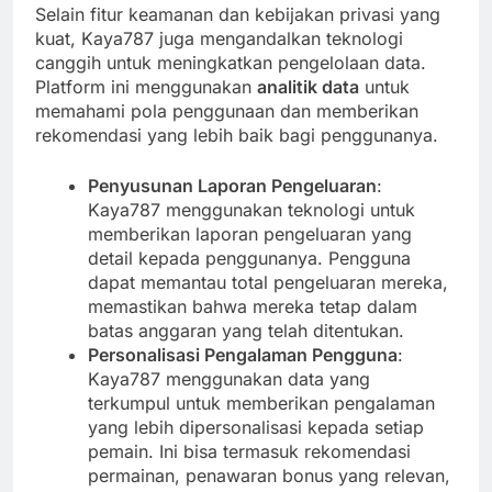
Selain fitur keamanan dan kebijakan privasi yang
kuat, Kaya787 juga mengandalkan teknologi
canggih untuk meningkatkan pengelolaan data.
Platform ini menggunakan
analitik data
untuk
memahami pola penggunaan dan memberikan
rekomendasi yang lebih baik bagi penggunanya.
Penyusunan Laporan Pengeluaran
:
Kaya787 menggunakan teknologi untuk
memberikan laporan pengeluaran yang
detail kepada penggunanya. Pengguna
dapat memantau total pengeluaran mereka,
memastikan bahwa mereka tetap dalam
batas anggaran yang telah ditentukan.
Personalisasi Pengalaman Pengguna
:
Kaya787 menggunakan data yang
terkumpul untuk memberikan pengalaman
yang lebih dipersonalisasi kepada setiap
pemain. Ini bisa termasuk rekomendasi
permainan, penawaran bonus yang relevan,