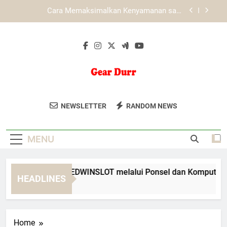
Skip
Cara Mengakses EDWINSLOT melalui Perangkat
to
Mobile dan Desktop
content
Cara Mengakses LEBAH4D melalui Perangkat
Mobile dan Desktop
Cara Menjelajahi EDWINSLOT melalui Ponsel dan
Komputer
Cara Memaksimalkan Kenyamanan saat
Mengakses LEBAH4D
Gear Durr
Temukan Berbagai Peralatan Dan
Cara Mengakses EDWINSLOT melalui Perangkat
NEWSLETTER
RANDOM NEWS
Mobile dan Desktop
Aksesoris Outdoor Berkualitas Di
Cara Mengakses LEBAH4D melalui Perangkat
Geardurr. Persiapan Terbaik Untuk
Mobile dan Desktop
MENU
Petualangan Anda.
ra Menjelajahi EDWINSLOT melalui Ponsel dan Komputer
HEADLINES
Weeks Ago
Home