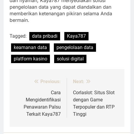
dan nyaman, Kaya787 menyediakan solusi
pengelolaan data yang dapat diandalkan dan
memberikan ketenangan pikiran selama Anda
bermain.
Tagged:
data pribadi
Kaya787
keamanan data
pengelolaan data
platform kasino
solusi digital
Previous:
Next:
Post
navigation
Cara
Corlaslot: Situs Slot
Mengidentifikasi
dengan Game
Penawaran Palsu
Terpopuler dan RTP
Terkait Kaya787
Tinggi