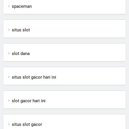
spaceman
situs slot
slot dana
situs slot gacor hari ini
slot gacor hari ini
situs slot gacor