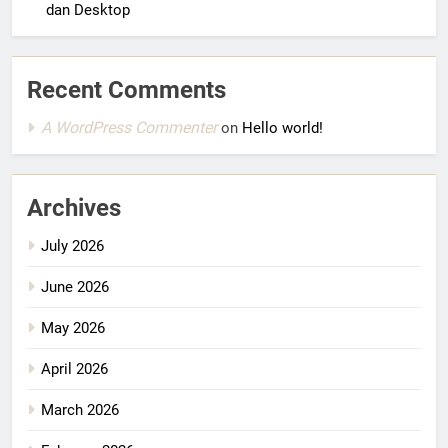
dan Desktop
Recent Comments
A WordPress Commenter
on
Hello world!
Archives
July 2026
June 2026
May 2026
April 2026
March 2026