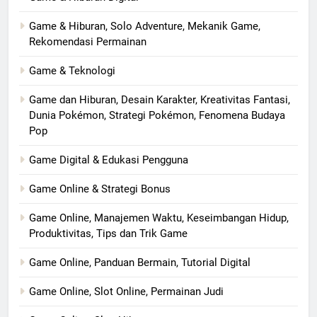
Game & Hiburan, Solo Adventure, Mekanik Game,
Rekomendasi Permainan
Game & Teknologi
Game dan Hiburan, Desain Karakter, Kreativitas Fantasi,
Dunia Pokémon, Strategi Pokémon, Fenomena Budaya
Pop
Game Digital & Edukasi Pengguna
Game Online & Strategi Bonus
Game Online, Manajemen Waktu, Keseimbangan Hidup,
Produktivitas, Tips dan Trik Game
Game Online, Panduan Bermain, Tutorial Digital
Game Online, Slot Online, Permainan Judi