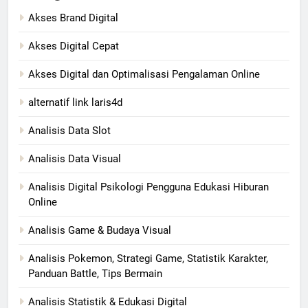
Akses Brand Digital
Akses Digital Cepat
Akses Digital dan Optimalisasi Pengalaman Online
alternatif link laris4d
Analisis Data Slot
Analisis Data Visual
Analisis Digital Psikologi Pengguna Edukasi Hiburan
Online
Analisis Game & Budaya Visual
Analisis Pokemon, Strategi Game, Statistik Karakter,
Panduan Battle, Tips Bermain
Analisis Statistik & Edukasi Digital