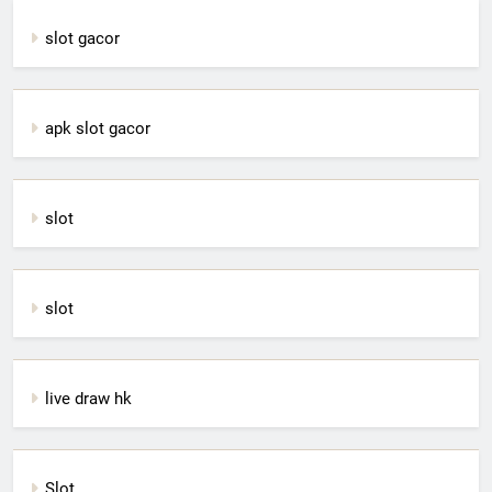
slot gacor
apk slot gacor
slot
slot
live draw hk
Slot