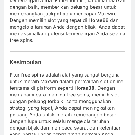
kemenangan Anda. Fitur-fitur ini, jika dimanfaatkan
dengan baik, memberikan peluang besar untuk
memenangkan jackpot atau mencapai Maxwin.
Dengan memilih slot yang tepat di
Horas88
dan
mengelola taruhan Anda dengan bijak, Anda dapat
memaksimalkan potensi kemenangan Anda selama
free spins.
Kesimpulan
Fitur
free spins
adalah alat yang sangat berguna
untuk meraih Maxwin dalam permainan slot online,
terutama di platform seperti
Horas88
. Dengan
memahami cara memicu free spins, memilih slot
dengan peluang terbaik, serta menggunakan
strategi yang tepat, Anda dapat meningkatkan
peluang Anda untuk meraih kemenangan besar.
Jangan lupa untuk selalu mengelola taruhan
dengan bijak dan membaca syarat dan ketentuan
yang berlaku agar pengalaman bermain Anda