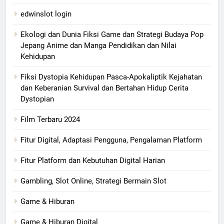
edwinslot login
Ekologi dan Dunia Fiksi Game dan Strategi Budaya Pop
Jepang Anime dan Manga Pendidikan dan Nilai
Kehidupan
Fiksi Dystopia Kehidupan Pasca-Apokaliptik Kejahatan
dan Keberanian Survival dan Bertahan Hidup Cerita
Dystopian
Film Terbaru 2024
Fitur Digital, Adaptasi Pengguna, Pengalaman Platform
Fitur Platform dan Kebutuhan Digital Harian
Gambling, Slot Online, Strategi Bermain Slot
Game & Hiburan
Game & Hiburan Digital