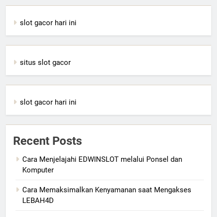
slot gacor hari ini
situs slot gacor
slot gacor hari ini
Recent Posts
Cara Menjelajahi EDWINSLOT melalui Ponsel dan
Komputer
Cara Memaksimalkan Kenyamanan saat Mengakses
LEBAH4D