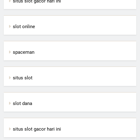
situs slot gacor hari ini
slot online
spaceman
situs slot
slot dana
situs slot gacor hari ini