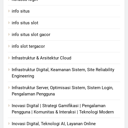
info situs
info situs slot
info situs slot gacor
info slot tergacor
Infrastruktur & Arsitektur Cloud
Infrastruktur Digital, Keamanan Sistem, Site Reliability
Engineering
Infrastruktur Server, Optimisasi Sistem, Sistem Login,
Pengalaman Pengguna
Inovasi Digital | Strategi Gamifikasi | Pengalaman
Pengguna | Komunitas & Interaksi | Teknologi Modern
Inovasi Digital, Teknologi AI, Layanan Online