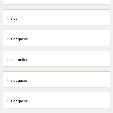
slot
slot gacor
slot online
slot gacor
slot gacor