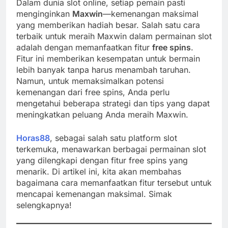
Dalam dunia slot online, setiap pemain pasti
menginginkan
Maxwin
—kemenangan maksimal
yang memberikan hadiah besar. Salah satu cara
terbaik untuk meraih Maxwin dalam permainan slot
adalah dengan memanfaatkan fitur
free spins
.
Fitur ini memberikan kesempatan untuk bermain
lebih banyak tanpa harus menambah taruhan.
Namun, untuk memaksimalkan potensi
kemenangan dari free spins, Anda perlu
mengetahui beberapa strategi dan tips yang dapat
meningkatkan peluang Anda meraih Maxwin.
Horas88
, sebagai salah satu platform slot
terkemuka, menawarkan berbagai permainan slot
yang dilengkapi dengan fitur free spins yang
menarik. Di artikel ini, kita akan membahas
bagaimana cara memanfaatkan fitur tersebut untuk
mencapai kemenangan maksimal. Simak
selengkapnya!