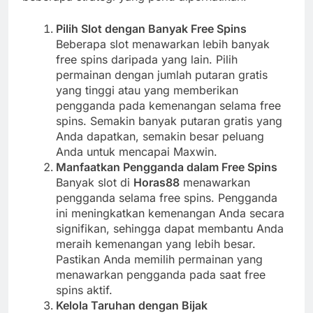
Pilih Slot dengan Banyak Free Spins
Beberapa slot menawarkan lebih banyak
free spins daripada yang lain. Pilih
permainan dengan jumlah putaran gratis
yang tinggi atau yang memberikan
pengganda pada kemenangan selama free
spins. Semakin banyak putaran gratis yang
Anda dapatkan, semakin besar peluang
Anda untuk mencapai Maxwin.
Manfaatkan Pengganda dalam Free Spins
Banyak slot di
Horas88
menawarkan
pengganda selama free spins. Pengganda
ini meningkatkan kemenangan Anda secara
signifikan, sehingga dapat membantu Anda
meraih kemenangan yang lebih besar.
Pastikan Anda memilih permainan yang
menawarkan pengganda pada saat free
spins aktif.
Kelola Taruhan dengan Bijak