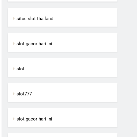
situs slot thailand
slot gacor hari ini
slot
slot777
slot gacor hari ini