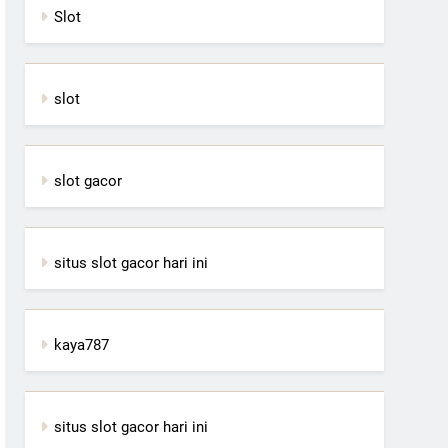
Slot
slot
slot gacor
situs slot gacor hari ini
kaya787
situs slot gacor hari ini