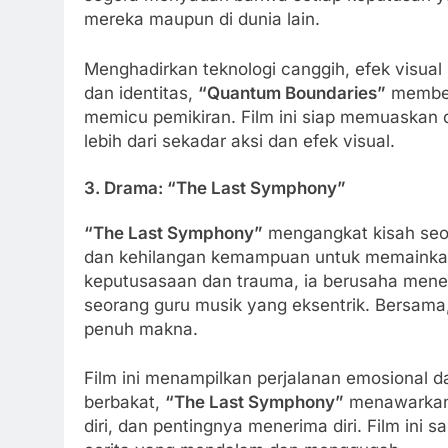
mereka maupun di dunia lain.
Menghadirkan teknologi canggih, efek visua
dan identitas,
“Quantum Boundaries”
member
memicu pemikiran. Film ini siap memuaskan
lebih dari sekadar aksi dan efek visual.
3.
Drama: “The Last Symphony”
“The Last Symphony”
mengangkat kisah seo
dan kehilangan kemampuan untuk memainka
keputusasaan dan trauma, ia berusaha men
seorang guru musik yang eksentrik. Bersama
penuh makna.
Film ini menampilkan perjalanan emosional da
berbakat,
“The Last Symphony”
menawarkan 
diri, dan pentingnya menerima diri. Film in