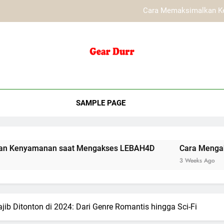
Cara Memaksimalkan K
Cara Mengakses EDWINSLOT me
Cara Mengakses LEBAH4D m
r Durr
Cara Menjelajahi ED
rbagai Peralatan Dan Aksesoris Outdoor Berkualitas Di Geardu
Cara Memaksimalkan K
SAMPLE PAGE
Cara Mengakses EDWINSLOT me
Cara Mengakses LEBAH4D m
nan saat Mengakses LEBAH4D
Cara Mengakses EDWINSL
3 Weeks Ago
jib Ditonton di 2024: Dari Genre Romantis hingga Sci-Fi