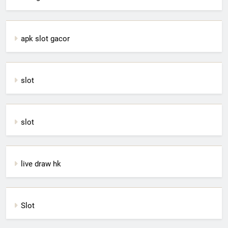
apk slot gacor
slot
slot
live draw hk
Slot