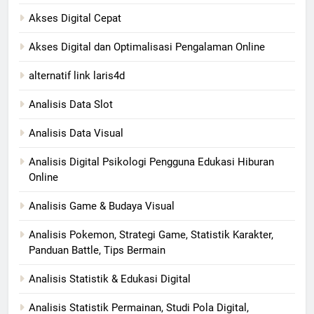
Akses Digital Cepat
Akses Digital dan Optimalisasi Pengalaman Online
alternatif link laris4d
Analisis Data Slot
Analisis Data Visual
Analisis Digital Psikologi Pengguna Edukasi Hiburan
Online
Analisis Game & Budaya Visual
Analisis Pokemon, Strategi Game, Statistik Karakter,
Panduan Battle, Tips Bermain
Analisis Statistik & Edukasi Digital
Analisis Statistik Permainan, Studi Pola Digital,