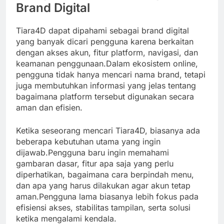
Brand Digital
Tiara4D dapat dipahami sebagai brand digital
yang banyak dicari pengguna karena berkaitan
dengan akses akun, fitur platform, navigasi, dan
keamanan penggunaan.Dalam ekosistem online,
pengguna tidak hanya mencari nama brand, tetapi
juga membutuhkan informasi yang jelas tentang
bagaimana platform tersebut digunakan secara
aman dan efisien.
Ketika seseorang mencari Tiara4D, biasanya ada
beberapa kebutuhan utama yang ingin
dijawab.Pengguna baru ingin memahami
gambaran dasar, fitur apa saja yang perlu
diperhatikan, bagaimana cara berpindah menu,
dan apa yang harus dilakukan agar akun tetap
aman.Pengguna lama biasanya lebih fokus pada
efisiensi akses, stabilitas tampilan, serta solusi
ketika mengalami kendala.