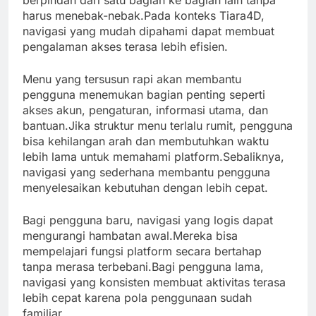
harus menebak-nebak.Pada konteks Tiara4D,
navigasi yang mudah dipahami dapat membuat
pengalaman akses terasa lebih efisien.
Menu yang tersusun rapi akan membantu
pengguna menemukan bagian penting seperti
akses akun, pengaturan, informasi utama, dan
bantuan.Jika struktur menu terlalu rumit, pengguna
bisa kehilangan arah dan membutuhkan waktu
lebih lama untuk memahami platform.Sebaliknya,
navigasi yang sederhana membantu pengguna
menyelesaikan kebutuhan dengan lebih cepat.
Bagi pengguna baru, navigasi yang logis dapat
mengurangi hambatan awal.Mereka bisa
mempelajari fungsi platform secara bertahap
tanpa merasa terbebani.Bagi pengguna lama,
navigasi yang konsisten membuat aktivitas terasa
lebih cepat karena pola penggunaan sudah
familiar.