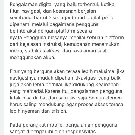
Pengalaman digital yang baik terbentuk ketika
fitur, navigasi, dan keamanan berjalan
seimbang.Tiara4D sebagai brand digital perlu
dipahami melalui bagaimana pengguna
berinteraksi dengan platform secara
nyata.Pengguna biasanya menilai sebuah platform
dari kejelasan instruksi, kemudahan menemukan
menu, stabilitas akses, dan rasa aman saat
menggunakan akun.
Fitur yang berguna akan terasa lebih maksimal jika
navigasinya mudah dipahami.Navigasi yang baik
juga akan lebih bernilai jika didukung keamanan
yang memadai.Karena itu, pengalaman pengguna
tidak bisa dilihat dari satu sisi saja.Semua elemen
harus saling mendukung agar proses akses terasa
lebih nyaman dan efisien.
Pada perangkat mobile, pengalaman pengguna
sangat dipengaruhi oleh responsivitas