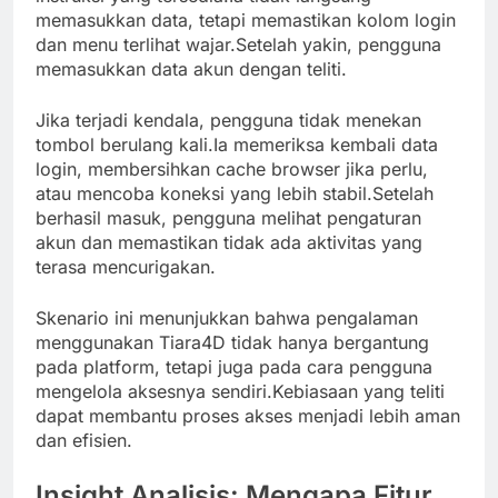
memasukkan data, tetapi memastikan kolom login
dan menu terlihat wajar.Setelah yakin, pengguna
memasukkan data akun dengan teliti.
Jika terjadi kendala, pengguna tidak menekan
tombol berulang kali.Ia memeriksa kembali data
login, membersihkan cache browser jika perlu,
atau mencoba koneksi yang lebih stabil.Setelah
berhasil masuk, pengguna melihat pengaturan
akun dan memastikan tidak ada aktivitas yang
terasa mencurigakan.
Skenario ini menunjukkan bahwa pengalaman
menggunakan Tiara4D tidak hanya bergantung
pada platform, tetapi juga pada cara pengguna
mengelola aksesnya sendiri.Kebiasaan yang teliti
dapat membantu proses akses menjadi lebih aman
dan efisien.
Insight Analisis: Mengapa Fitur,