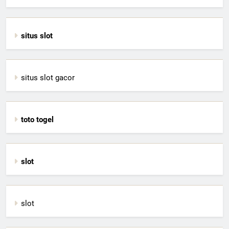
situs slot
situs slot gacor
toto togel
slot
slot