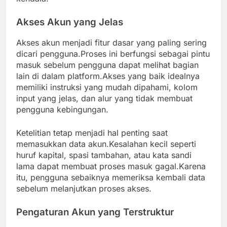
Akses Akun yang Jelas
Akses akun menjadi fitur dasar yang paling sering
dicari pengguna.Proses ini berfungsi sebagai pintu
masuk sebelum pengguna dapat melihat bagian
lain di dalam platform.Akses yang baik idealnya
memiliki instruksi yang mudah dipahami, kolom
input yang jelas, dan alur yang tidak membuat
pengguna kebingungan.
Ketelitian tetap menjadi hal penting saat
memasukkan data akun.Kesalahan kecil seperti
huruf kapital, spasi tambahan, atau kata sandi
lama dapat membuat proses masuk gagal.Karena
itu, pengguna sebaiknya memeriksa kembali data
sebelum melanjutkan proses akses.
Pengaturan Akun yang Terstruktur