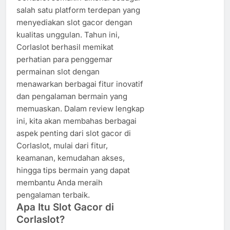
salah satu platform terdepan yang
menyediakan slot gacor dengan
kualitas unggulan. Tahun ini,
Corlaslot berhasil memikat
perhatian para penggemar
permainan slot dengan
menawarkan berbagai fitur inovatif
dan pengalaman bermain yang
memuaskan. Dalam review lengkap
ini, kita akan membahas berbagai
aspek penting dari slot gacor di
Corlaslot, mulai dari fitur,
keamanan, kemudahan akses,
hingga tips bermain yang dapat
membantu Anda meraih
pengalaman terbaik.
Apa Itu Slot Gacor di
Corlaslot?