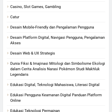
Casino, Slot Games, Gambling
Catur
Desain Mobile-Friendly dan Pengalaman Pengguna
Desain Platform Digital, Navigasi Pengguna, Pengalaman
Akses
Desain Web & UX Strategis
Dunia Fiksi & Imajinasi Mitologi dan Simbolisme Ekologi
dalam Cerita Analisis Narasi Pokémon Studi Makhluk
Legendaris
Edukasi Digital, Teknologi Mahasiswa, Literasi Digital
Edukasi Pengguna Keamanan Digital Panduan Platform
Online
Edukasi Teknologi Permainan