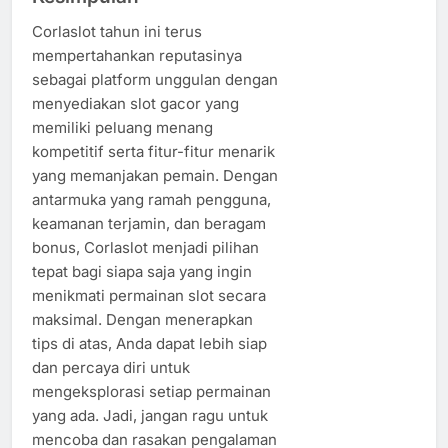
Corlaslot tahun ini terus
mempertahankan reputasinya
sebagai platform unggulan dengan
menyediakan slot gacor yang
memiliki peluang menang
kompetitif serta fitur-fitur menarik
yang memanjakan pemain. Dengan
antarmuka yang ramah pengguna,
keamanan terjamin, dan beragam
bonus, Corlaslot menjadi pilihan
tepat bagi siapa saja yang ingin
menikmati permainan slot secara
maksimal. Dengan menerapkan
tips di atas, Anda dapat lebih siap
dan percaya diri untuk
mengeksplorasi setiap permainan
yang ada. Jadi, jangan ragu untuk
mencoba dan rasakan pengalaman