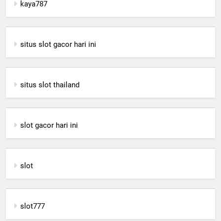
kaya787
situs slot gacor hari ini
situs slot thailand
slot gacor hari ini
slot
slot777