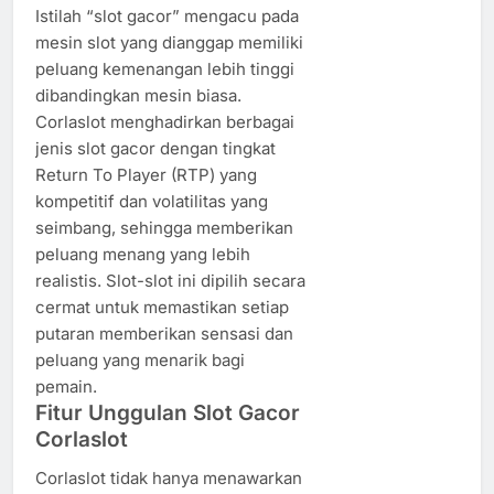
Istilah “slot gacor” mengacu pada
mesin slot yang dianggap memiliki
peluang kemenangan lebih tinggi
dibandingkan mesin biasa.
Corlaslot menghadirkan berbagai
jenis slot gacor dengan tingkat
Return To Player (RTP) yang
kompetitif dan volatilitas yang
seimbang, sehingga memberikan
peluang menang yang lebih
realistis. Slot-slot ini dipilih secara
cermat untuk memastikan setiap
putaran memberikan sensasi dan
peluang yang menarik bagi
pemain.
Fitur Unggulan Slot Gacor
Corlaslot
Corlaslot tidak hanya menawarkan