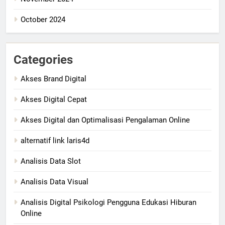
October 2024
Categories
Akses Brand Digital
Akses Digital Cepat
Akses Digital dan Optimalisasi Pengalaman Online
alternatif link laris4d
Analisis Data Slot
Analisis Data Visual
Analisis Digital Psikologi Pengguna Edukasi Hiburan
Online