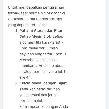
Untuk mendapatkan pengalaman
terbaik saat bermain slot gacor di
Corlaslot, berikut beberapa tips
yang dapat diterapkan:
Pahami Aturan dan Fitur
Setiap Mesin Slot:
Setiap
slot memiliki karakteristik
unik, mulai dari jumlah
paylines hingga fitur bonus.
Memahami hal ini akan
membantu Anda membuat
strategi bermain yang lebih
efektif.
Kelola Modal dengan Bijak:
Tentukan batas taruhan
yang sesuai dan jangan
pernah melebihi
kemampuan keuangan Anda