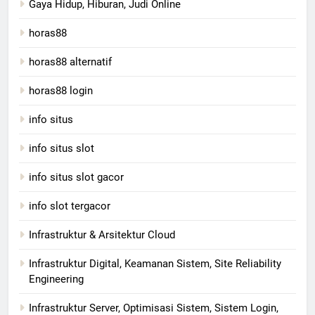
Gaya Hidup, Hiburan, Judi Online
horas88
horas88 alternatif
horas88 login
info situs
info situs slot
info situs slot gacor
info slot tergacor
Infrastruktur & Arsitektur Cloud
Infrastruktur Digital, Keamanan Sistem, Site Reliability
Engineering
Infrastruktur Server, Optimisasi Sistem, Sistem Login,