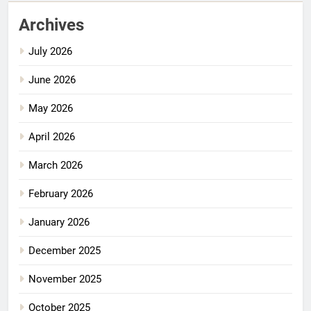
Archives
July 2026
June 2026
May 2026
April 2026
March 2026
February 2026
January 2026
December 2025
November 2025
October 2025