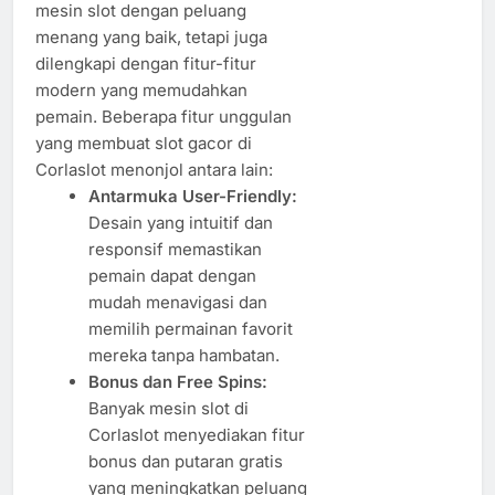
mesin slot dengan peluang
menang yang baik, tetapi juga
dilengkapi dengan fitur-fitur
modern yang memudahkan
pemain. Beberapa fitur unggulan
yang membuat slot gacor di
Corlaslot menonjol antara lain:
Antarmuka User-Friendly:
Desain yang intuitif dan
responsif memastikan
pemain dapat dengan
mudah menavigasi dan
memilih permainan favorit
mereka tanpa hambatan.
Bonus dan Free Spins:
Banyak mesin slot di
Corlaslot menyediakan fitur
bonus dan putaran gratis
yang meningkatkan peluang