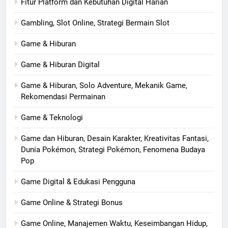
Fitur Platform dan Kebutuhan Digital Harian
Gambling, Slot Online, Strategi Bermain Slot
Game & Hiburan
Game & Hiburan Digital
Game & Hiburan, Solo Adventure, Mekanik Game,
Rekomendasi Permainan
Game & Teknologi
Game dan Hiburan, Desain Karakter, Kreativitas Fantasi,
Dunia Pokémon, Strategi Pokémon, Fenomena Budaya
Pop
Game Digital & Edukasi Pengguna
Game Online & Strategi Bonus
Game Online, Manajemen Waktu, Keseimbangan Hidup,