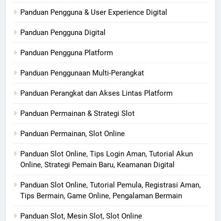
Panduan Pengguna & User Experience Digital
Panduan Pengguna Digital
Panduan Pengguna Platform
Panduan Penggunaan Multi-Perangkat
Panduan Perangkat dan Akses Lintas Platform
Panduan Permainan & Strategi Slot
Panduan Permainan, Slot Online
Panduan Slot Online, Tips Login Aman, Tutorial Akun
Online, Strategi Pemain Baru, Keamanan Digital
Panduan Slot Online, Tutorial Pemula, Registrasi Aman,
Tips Bermain, Game Online, Pengalaman Bermain
Panduan Slot, Mesin Slot, Slot Online