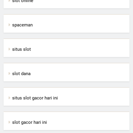
slot online
spaceman
situs slot
slot dana
situs slot gacor hari ini
slot gacor hari ini