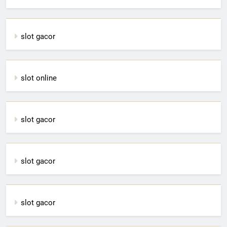
slot gacor
slot online
slot gacor
slot gacor
slot gacor