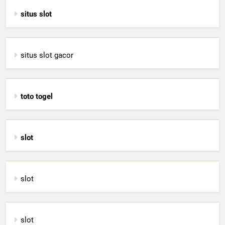
situs slot
situs slot gacor
toto togel
slot
slot
slot