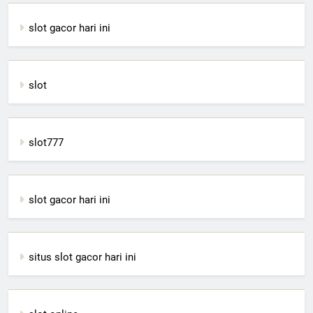
slot gacor hari ini
slot
slot777
slot gacor hari ini
situs slot gacor hari ini