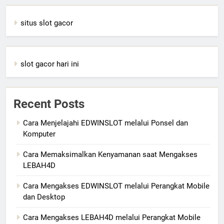
situs slot gacor
slot gacor hari ini
Recent Posts
Cara Menjelajahi EDWINSLOT melalui Ponsel dan
Komputer
Cara Memaksimalkan Kenyamanan saat Mengakses
LEBAH4D
Cara Mengakses EDWINSLOT melalui Perangkat Mobile
dan Desktop
Cara Mengakses LEBAH4D melalui Perangkat Mobile