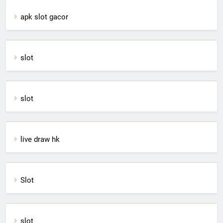
apk slot gacor
slot
slot
live draw hk
Slot
slot