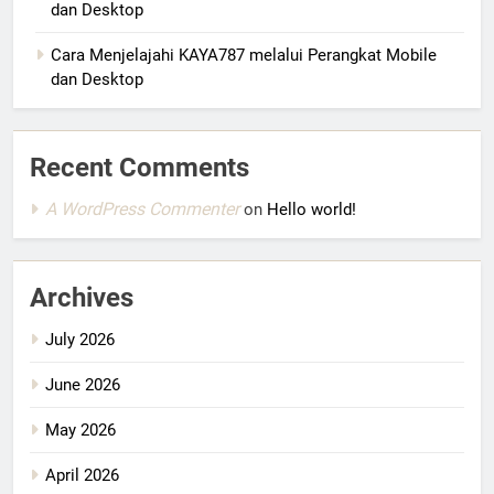
dan Desktop
Cara Menjelajahi KAYA787 melalui Perangkat Mobile
dan Desktop
Recent Comments
A WordPress Commenter
on
Hello world!
Archives
July 2026
June 2026
May 2026
April 2026