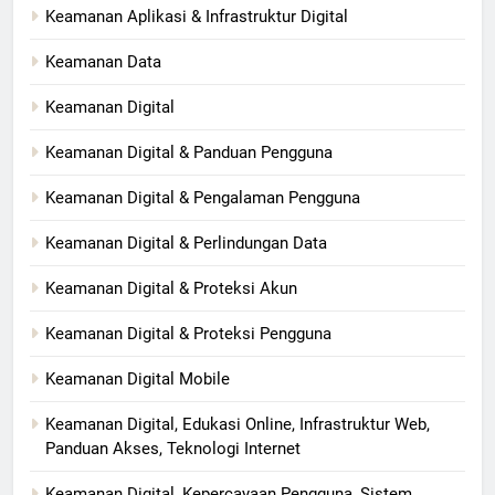
Keamanan Aplikasi & Infrastruktur Digital
Keamanan Data
Keamanan Digital
Keamanan Digital & Panduan Pengguna
Keamanan Digital & Pengalaman Pengguna
Keamanan Digital & Perlindungan Data
Keamanan Digital & Proteksi Akun
Keamanan Digital & Proteksi Pengguna
Keamanan Digital Mobile
Keamanan Digital, Edukasi Online, Infrastruktur Web,
Panduan Akses, Teknologi Internet
Keamanan Digital, Kepercayaan Pengguna, Sistem