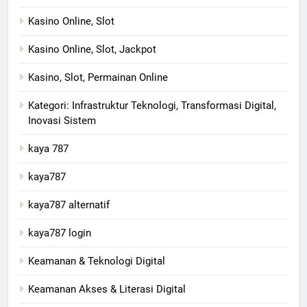
Kasino Online, Slot
Kasino Online, Slot, Jackpot
Kasino, Slot, Permainan Online
Kategori: Infrastruktur Teknologi, Transformasi Digital,
Inovasi Sistem
kaya 787
kaya787
kaya787 alternatif
kaya787 login
Keamanan & Teknologi Digital
Keamanan Akses & Literasi Digital