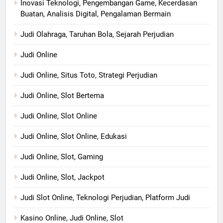
Inovasi Teknologi, Pengembangan Game, Kecerdasan
Buatan, Analisis Digital, Pengalaman Bermain
Judi Olahraga, Taruhan Bola, Sejarah Perjudian
Judi Online
Judi Online, Situs Toto, Strategi Perjudian
Judi Online, Slot Bertema
Judi Online, Slot Online
Judi Online, Slot Online, Edukasi
Judi Online, Slot, Gaming
Judi Online, Slot, Jackpot
Judi Slot Online, Teknologi Perjudian, Platform Judi
Kasino Online, Judi Online, Slot