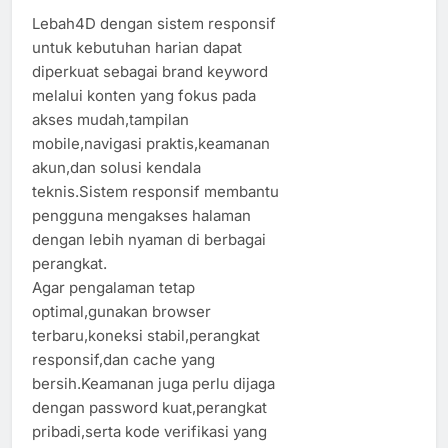
Lebah4D dengan sistem responsif
untuk kebutuhan harian dapat
diperkuat sebagai brand keyword
melalui konten yang fokus pada
akses mudah,tampilan
mobile,navigasi praktis,keamanan
akun,dan solusi kendala
teknis.Sistem responsif membantu
pengguna mengakses halaman
dengan lebih nyaman di berbagai
perangkat.
Agar pengalaman tetap
optimal,gunakan browser
terbaru,koneksi stabil,perangkat
responsif,dan cache yang
bersih.Keamanan juga perlu dijaga
dengan password kuat,perangkat
pribadi,serta kode verifikasi yang