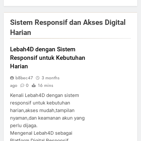
Sistem Responsif dan Akses Digital
Harian
Lebah4D dengan Sistem
Responsif untuk Kebutuhan
Harian
b8bec47
3 months
ago
0
16 mins
Kenali Lebah4D dengan sistem
responsif untuk kebutuhan
harian,akses mudah,tampilan
nyaman,dan keamanan akun yang
perlu dijaga.
Mengenal Lebah4D sebagai
Platform Digital Responsif