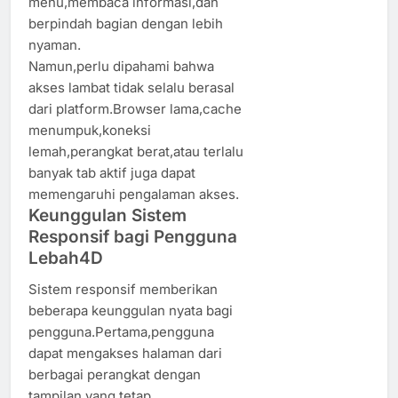
menu,membaca informasi,dan
berpindah bagian dengan lebih
nyaman.
Namun,perlu dipahami bahwa
akses lambat tidak selalu berasal
dari platform.Browser lama,cache
menumpuk,koneksi
lemah,perangkat berat,atau terlalu
banyak tab aktif juga dapat
memengaruhi pengalaman akses.
Keunggulan Sistem
Responsif bagi Pengguna
Lebah4D
Sistem responsif memberikan
beberapa keunggulan nyata bagi
pengguna.Pertama,pengguna
dapat mengakses halaman dari
berbagai perangkat dengan
tampilan yang tetap