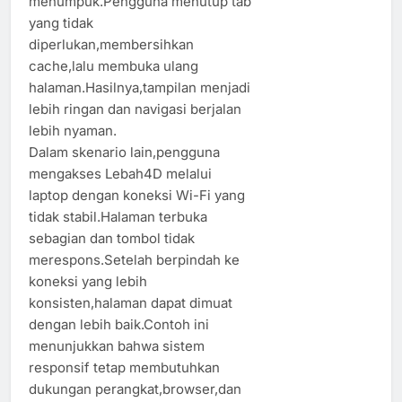
menumpuk.Pengguna menutup tab
yang tidak
diperlukan,membersihkan
cache,lalu membuka ulang
halaman.Hasilnya,tampilan menjadi
lebih ringan dan navigasi berjalan
lebih nyaman.
Dalam skenario lain,pengguna
mengakses Lebah4D melalui
laptop dengan koneksi Wi-Fi yang
tidak stabil.Halaman terbuka
sebagian dan tombol tidak
merespons.Setelah berpindah ke
koneksi yang lebih
konsisten,halaman dapat dimuat
dengan lebih baik.Contoh ini
menunjukkan bahwa sistem
responsif tetap membutuhkan
dukungan perangkat,browser,dan