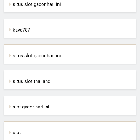
situs slot gacor hari ini
kaya787
situs slot gacor hari ini
situs slot thailand
slot gacor hari ini
slot