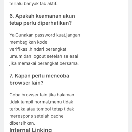
terlalu banyak tab aktif.
6. Apakah keamanan akun
tetap perlu diperhatikan?
Ya.Gunakan password kuat,jangan
membagikan kode
verifikasi,hindari perangkat
umum,dan logout setelah selesai
jika memakai perangkat bersama.
7. Kapan perlu mencoba
browser lain?
Coba browser lain jika halaman
tidak tampil normal,menu tidak
terbuka,atau tombol tetap tidak
merespons setelah cache
dibersihkan.
Internal Linking