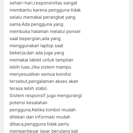
sehari-hari,responsivitas sangat
membantu karena pengguna tidak
selalu memakai perangkat yang
sama.Ada pengguna yang
membuka halaman melalui ponsel
saat bepergian,ada yang
menggunakan laptop saat
bekerja,dan ada juga yang
memakai tablet untuk tampilan
lebih luas.Jika sistem mampu
menyesuaikan semua kondisi
tersebut,pengalaman akses akan
terasa lebih stabil.
Sistem responsif juga mengurangi
potensi kesalahan
pengguna.Ketika tombol mudah
ditekan dan informasi mudah
dibaca,pengguna tidak perlu
memperbesar layar berulang kali