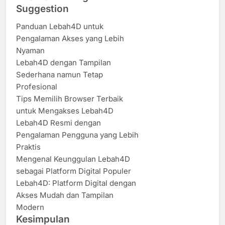
Suggestion
Panduan Lebah4D untuk
Pengalaman Akses yang Lebih
Nyaman
Lebah4D dengan Tampilan
Sederhana namun Tetap
Profesional
Tips Memilih Browser Terbaik
untuk Mengakses Lebah4D
Lebah4D Resmi dengan
Pengalaman Pengguna yang Lebih
Praktis
Mengenal Keunggulan Lebah4D
sebagai Platform Digital Populer
Lebah4D: Platform Digital dengan
Akses Mudah dan Tampilan
Modern
Kesimpulan