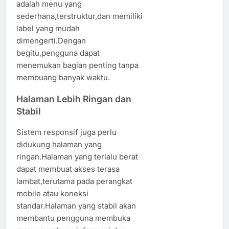
adalah menu yang
sederhana,terstruktur,dan memiliki
label yang mudah
dimengerti.Dengan
begitu,pengguna dapat
menemukan bagian penting tanpa
membuang banyak waktu.
Halaman Lebih Ringan dan
Stabil
Sistem responsif juga perlu
didukung halaman yang
ringan.Halaman yang terlalu berat
dapat membuat akses terasa
lambat,terutama pada perangkat
mobile atau koneksi
standar.Halaman yang stabil akan
membantu pengguna membuka