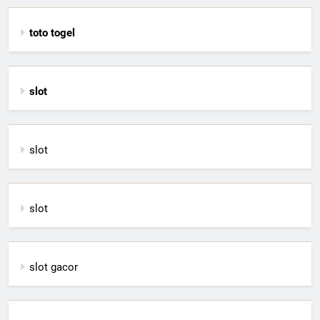
toto togel
slot
slot
slot
slot gacor