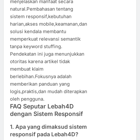
menjelaskan manfaat secara
natural.Pembahasan tentang
sistem responsif,kebutuhan
harian,akses mobile,keamanan,dan
solusi kendala membantu
memperkuat relevansi semantik
tanpa keyword stuffing.
Pendekatan ini juga menunjukkan
otoritas karena artikel tidak
membuat klaim
berlebihan.Fokusnya adalah
memberikan panduan yang
logis,praktis,dan mudah diterapkan
oleh pengguna.
FAQ Seputar Lebah4D
dengan Sistem Responsif
1. Apa yang dimaksud sistem
responsif pada Lebah4D?