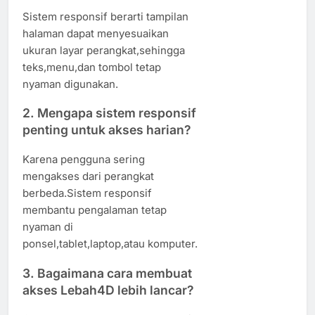
Sistem responsif berarti tampilan
halaman dapat menyesuaikan
ukuran layar perangkat,sehingga
teks,menu,dan tombol tetap
nyaman digunakan.
2. Mengapa sistem responsif
penting untuk akses harian?
Karena pengguna sering
mengakses dari perangkat
berbeda.Sistem responsif
membantu pengalaman tetap
nyaman di
ponsel,tablet,laptop,atau komputer.
3. Bagaimana cara membuat
akses Lebah4D lebih lancar?