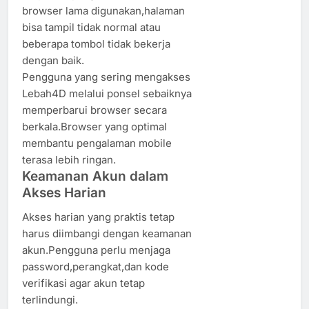
browser lama digunakan,halaman
bisa tampil tidak normal atau
beberapa tombol tidak bekerja
dengan baik.
Pengguna yang sering mengakses
Lebah4D melalui ponsel sebaiknya
memperbarui browser secara
berkala.Browser yang optimal
membantu pengalaman mobile
terasa lebih ringan.
Keamanan Akun dalam
Akses Harian
Akses harian yang praktis tetap
harus diimbangi dengan keamanan
akun.Pengguna perlu menjaga
password,perangkat,dan kode
verifikasi agar akun tetap
terlindungi.