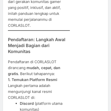
dari gerakan komunitas gamer
yang positif, inklusif, dan aktif,
inilah panduan lengkap untuk
memulai perjalananmu di
CORLASLOT.
Pendaftaran: Langkah Awal
Menjadi Bagian dari
Komunitas
Pendaftaran di CORLASLOT
dirancang
mudah, cepat, dan
gratis
. Berikut tahapannya:
1. Temukan Platform Resmi
Langkah pertama adalah
mengunjungi kanal resmi
CORLASLOT di:
Discord
(platform utama
komunitas)