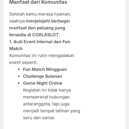
Manfaat dari Komunitas
Setelah kamu merasa nyaman,
saatnya
menjelajahi berbagai
manfaat dan peluang yang
tersedia di CORLASLOT
:
1. Ikuti Event Internal dan Fun
Match
Komunitas ini rutin mengadakan
event seperti:
Fun Match Mingguan
Challenge Bulanan
Game Night Online
Kegiatan ini tidak hanya
mempererat hubungan
antaranggota, tapi juga
menjadi tempat latihan yang
seru dan santai.