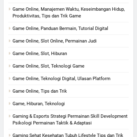
Game Online, Manajemen Waktu, Keseimbangan Hidup,
Produktivitas, Tips dan Trik Game
Game Online, Panduan Bermain, Tutorial Digital
Game Online, Slot Online, Permainan Judi
Game Online, Slot, Hiburan
Game Online, Slot, Teknologi Game
Game Online, Teknologi Digital, Ulasan Platform
Game Online, Tips dan Trik
Game, Hiburan, Teknologi
Gaming & Esports Strategi Permainan Skill Development
Psikologi Permainan Taktik & Adaptasi
Gaming Sehat Kesehatan Tubuh Lifestyle Tips dan Trik