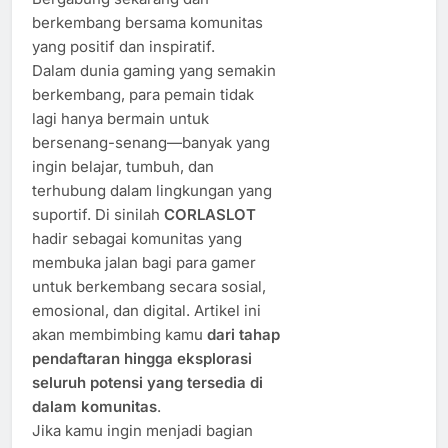
berkembang bersama komunitas
yang positif dan inspiratif.
Dalam dunia gaming yang semakin
berkembang, para pemain tidak
lagi hanya bermain untuk
bersenang-senang—banyak yang
ingin belajar, tumbuh, dan
terhubung dalam lingkungan yang
suportif. Di sinilah
CORLASLOT
hadir sebagai komunitas yang
membuka jalan bagi para gamer
untuk berkembang secara sosial,
emosional, dan digital. Artikel ini
akan membimbing kamu
dari tahap
pendaftaran hingga eksplorasi
seluruh potensi yang tersedia di
dalam komunitas
.
Jika kamu ingin menjadi bagian