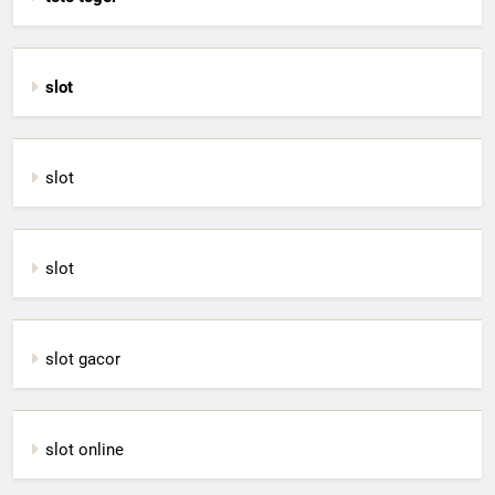
slot
slot
slot
slot gacor
slot online