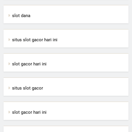
slot dana
situs slot gacor hari ini
slot gacor hari ini
situs slot gacor
slot gacor hari ini