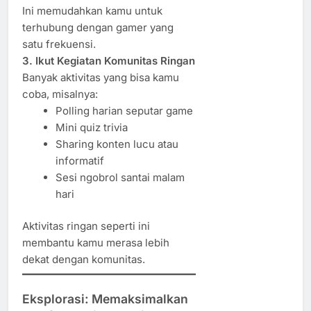
Ini memudahkan kamu untuk
terhubung dengan gamer yang
satu frekuensi.
3. Ikut Kegiatan Komunitas Ringan
Banyak aktivitas yang bisa kamu
coba, misalnya:
Polling harian seputar game
Mini quiz trivia
Sharing konten lucu atau
informatif
Sesi ngobrol santai malam
hari
Aktivitas ringan seperti ini
membantu kamu merasa lebih
dekat dengan komunitas.
Eksplorasi: Memaksimalkan