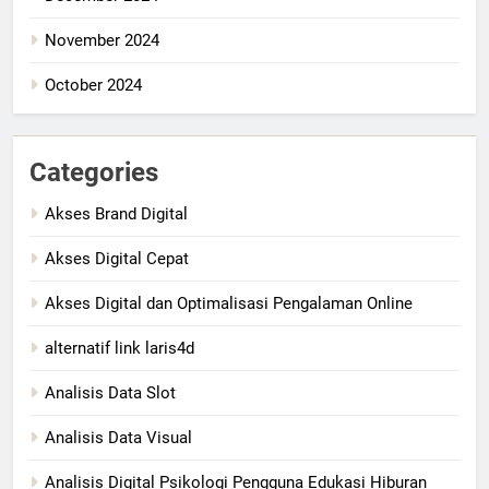
November 2024
October 2024
Categories
Akses Brand Digital
Akses Digital Cepat
Akses Digital dan Optimalisasi Pengalaman Online
alternatif link laris4d
Analisis Data Slot
Analisis Data Visual
Analisis Digital Psikologi Pengguna Edukasi Hiburan