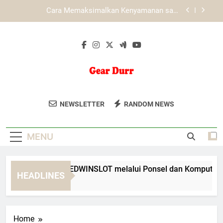
Skip
Cara Mengakses EDWINSLOT melalui Perangkat
to
Mobile dan Desktop
content
Cara Mengakses LEBAH4D melalui Perangkat
Mobile dan Desktop
Cara Menjelajahi EDWINSLOT melalui Ponsel dan
Komputer
Cara Memaksimalkan Kenyamanan saat
Mengakses LEBAH4D
Gear Durr
Temukan Berbagai Peralatan Dan
Cara Mengakses EDWINSLOT melalui Perangkat
NEWSLETTER
RANDOM NEWS
Mobile dan Desktop
Aksesoris Outdoor Berkualitas Di
Cara Mengakses LEBAH4D melalui Perangkat
Geardurr. Persiapan Terbaik Untuk
Mobile dan Desktop
MENU
Petualangan Anda.
ara Menjelajahi EDWINSLOT melalui Ponsel dan Komputer
HEADLINES
Weeks Ago
Home