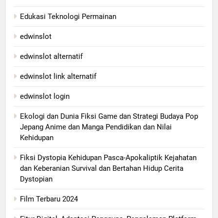
Edukasi Teknologi Permainan
edwinslot
edwinslot alternatif
edwinslot link alternatif
edwinslot login
Ekologi dan Dunia Fiksi Game dan Strategi Budaya Pop
Jepang Anime dan Manga Pendidikan dan Nilai
Kehidupan
Fiksi Dystopia Kehidupan Pasca-Apokaliptik Kejahatan
dan Keberanian Survival dan Bertahan Hidup Cerita
Dystopian
Film Terbaru 2024