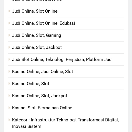
Judi Online, Slot Online
Judi Online, Slot Online, Edukasi
Judi Online, Slot, Gaming
Judi Online, Slot, Jackpot
Judi Slot Online, Teknologi Perjudian, Platform Judi
Kasino Online, Judi Online, Slot
Kasino Online, Slot
Kasino Online, Slot, Jackpot
Kasino, Slot, Permainan Online
Kategori: Infrastruktur Teknologi, Transformasi Digital,
Inovasi Sistem