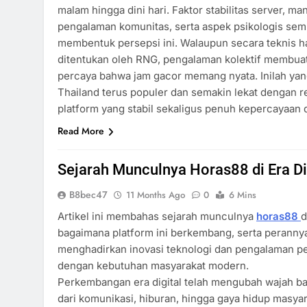
malam hingga dini hari. Faktor stabilitas server, m
pengalaman komunitas, serta aspek psikologis sem
membentuk persepsi ini. Walaupun secara teknis ha
ditentukan oleh RNG, pengalaman kolektif membua
percaya bahwa jam gacor memang nyata. Inilah yan
Thailand terus populer dan semakin lekat dengan r
platform yang stabil sekaligus penuh kepercayaan d
Read More
Sejarah Munculnya Horas88 di Era Di
B8bec47
11 Months Ago
0
6 Mins
Artikel ini membahas sejarah munculnya
horas88
d
bagaimana platform ini berkembang, serta peranny
menghadirkan inovasi teknologi dan pengalaman p
dengan kebutuhan masyarakat modern.
Perkembangan era digital telah mengubah wajah ba
dari komunikasi, hiburan, hingga gaya hidup masyar