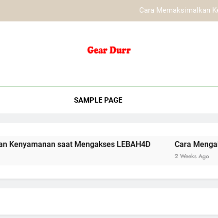
Cara Memaksimalkan K
Cara Mengakses EDWINSLOT me
Cara Mengakses LEBAH4D m
r Durr
Cara Menjelajahi ED
rbagai Peralatan Dan Aksesoris Outdoor Berkualitas Di Geardu
Cara Memaksimalkan K
SAMPLE PAGE
Cara Mengakses EDWINSLOT me
Cara Mengakses LEBAH4D m
nan saat Mengakses LEBAH4D
Cara Mengakses EDWINSL
2 Weeks Ago