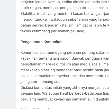
berjalan lancar. Namun, ketika dimainkan pada jam 
lebih ringan, membuat pengalaman terasa semakin s
Stabilitas inilah yang memberi kesan bahwa jam-jam
menguntungkan, walaupun sebenarnya yang terjad
beban server. Dengan kata lain, jam gacor lebih ter
teknis ketimbang perubahan peluang.
Pengalaman Komunitas
Komunitas slot memegang peranan penting dalam
keyakinan tentang jam gacor. Banyak pengguna yan
pengalaman mereka di forum atau media sosial, m
mereka lebih sering mendapat hasil positif pada ja
balik ini kemudian menyebar luas dan membentuk o
jam gacor memang ada.
Diskusi komunitas inilah yang akhirnya menjadi ac
pemain lain. Walaupun hasil berbeda-beda bagi tiap 
berulang membuat keyakinan semakin sulit dipatah