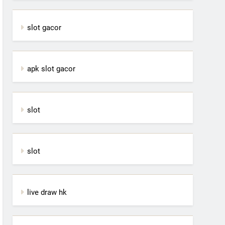
slot gacor
apk slot gacor
slot
slot
live draw hk