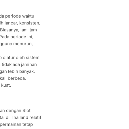
da periode waktu
h lancar, konsisten,
Biasanya, jam-jam
Pada periode ini,
engguna menurun,
p diatur oleh sistem
, tidak ada jaminan
an lebih banyak.
ali berbeda,
 kuat.
kan dengan Slot
al di Thailand relatif
 permainan tetap