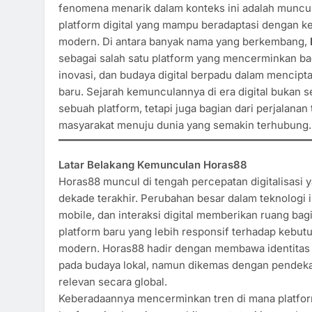
fenomena menarik dalam konteks ini adalah muncu
platform digital yang mampu beradaptasi dengan 
modern. Di antara banyak nama yang berkembang,
sebagai salah satu platform yang mencerminkan ba
inovasi, dan budaya digital berpadu dalam mencip
baru. Sejarah kemunculannya di era digital bukan s
sebuah platform, tetapi juga bagian dari perjalanan
masyarakat menuju dunia yang semakin terhubung.
Latar Belakang Kemunculan Horas88
Horas88 muncul di tengah percepatan digitalisasi y
dekade terakhir. Perubahan besar dalam teknologi i
mobile, dan interaksi digital memberikan ruang bagi
platform baru yang lebih responsif terhadap kebut
modern. Horas88 hadir dengan membawa identitas 
pada budaya lokal, namun dikemas dengan pendekata
relevan secara global.
Keberadaannya mencerminkan tren di mana platform