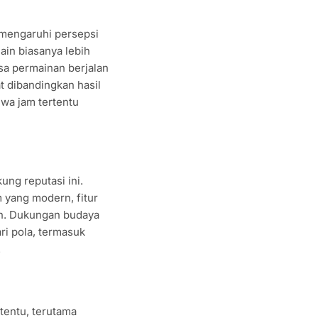
memengaruhi persepsi
ain biasanya lebih
sa permainan berjalan
at dibandingkan hasil
hwa jam tertentu
ung reputasi ini.
 yang modern, fitur
an. Dukungan budaya
ri pola, termasuk
.
rtentu, terutama