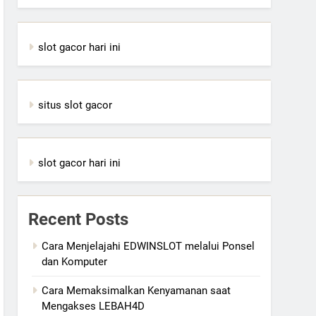
slot gacor hari ini
situs slot gacor
slot gacor hari ini
Recent Posts
Cara Menjelajahi EDWINSLOT melalui Ponsel
dan Komputer
Cara Memaksimalkan Kenyamanan saat
Mengakses LEBAH4D