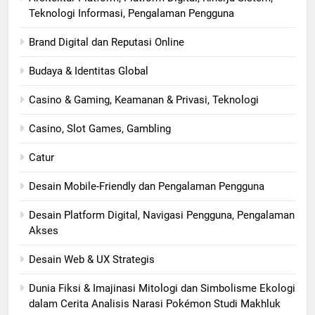
Teknologi Informasi, Pengalaman Pengguna
Brand Digital dan Reputasi Online
Budaya & Identitas Global
Casino & Gaming, Keamanan & Privasi, Teknologi
Casino, Slot Games, Gambling
Catur
Desain Mobile-Friendly dan Pengalaman Pengguna
Desain Platform Digital, Navigasi Pengguna, Pengalaman
Akses
Desain Web & UX Strategis
Dunia Fiksi & Imajinasi Mitologi dan Simbolisme Ekologi
dalam Cerita Analisis Narasi Pokémon Studi Makhluk