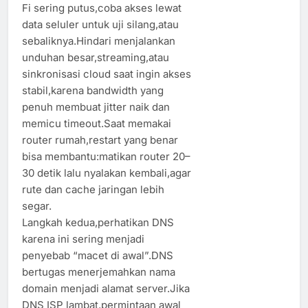
Fi sering putus,coba akses lewat
data seluler untuk uji silang,atau
sebaliknya.Hindari menjalankan
unduhan besar,streaming,atau
sinkronisasi cloud saat ingin akses
stabil,karena bandwidth yang
penuh membuat jitter naik dan
memicu timeout.Saat memakai
router rumah,restart yang benar
bisa membantu:matikan router 20–
30 detik lalu nyalakan kembali,agar
rute dan cache jaringan lebih
segar.
Langkah kedua,perhatikan DNS
karena ini sering menjadi
penyebab “macet di awal”.DNS
bertugas menerjemahkan nama
domain menjadi alamat server.Jika
DNS ISP lambat,permintaan awal