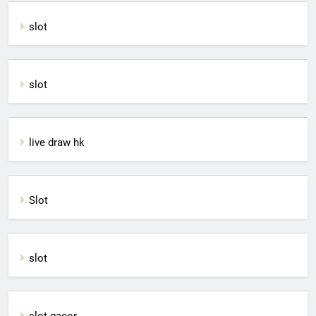
slot
slot
live draw hk
Slot
slot
slot gacor