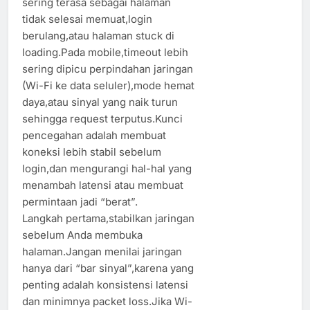
sering terasa sebagai halaman
tidak selesai memuat,login
berulang,atau halaman stuck di
loading.Pada mobile,timeout lebih
sering dipicu perpindahan jaringan
(Wi-Fi ke data seluler),mode hemat
daya,atau sinyal yang naik turun
sehingga request terputus.Kunci
pencegahan adalah membuat
koneksi lebih stabil sebelum
login,dan mengurangi hal-hal yang
menambah latensi atau membuat
permintaan jadi “berat”.
Langkah pertama,stabilkan jaringan
sebelum Anda membuka
halaman.Jangan menilai jaringan
hanya dari “bar sinyal”,karena yang
penting adalah konsistensi latensi
dan minimnya packet loss.Jika Wi-