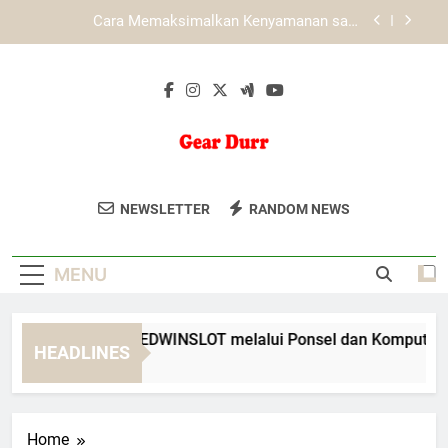
Skip
Cara Mengakses EDWINSLOT melalui Perangkat
to
Mobile dan Desktop
content
Cara Mengakses LEBAH4D melalui Perangkat
Mobile dan Desktop
Cara Menjelajahi EDWINSLOT melalui Ponsel dan
Komputer
Cara Memaksimalkan Kenyamanan saat
Mengakses LEBAH4D
Gear Durr
Temukan Berbagai Peralatan Dan
Cara Mengakses EDWINSLOT melalui Perangkat
NEWSLETTER
RANDOM NEWS
Mobile dan Desktop
Aksesoris Outdoor Berkualitas Di
Cara Mengakses LEBAH4D melalui Perangkat
Geardurr. Persiapan Terbaik Untuk
Mobile dan Desktop
MENU
Petualangan Anda.
ara Menjelajahi EDWINSLOT melalui Ponsel dan Komputer
HEADLINES
Weeks Ago
Home