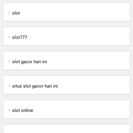
slot
slot777
slot gacor hari ini
situs slot gacor hari ini
slot online