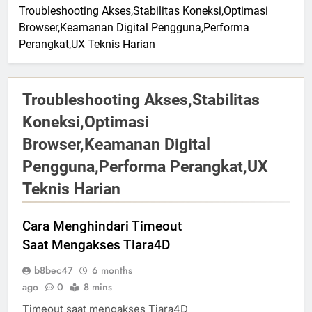
Troubleshooting Akses,Stabilitas Koneksi,Optimasi
Browser,Keamanan Digital Pengguna,Performa
Perangkat,UX Teknis Harian
Troubleshooting Akses,Stabilitas
Koneksi,Optimasi
Browser,Keamanan Digital
Pengguna,Performa Perangkat,UX
Teknis Harian
Cara Menghindari Timeout
Saat Mengakses Tiara4D
b8bec47
6 months
ago
0
8 mins
Timeout saat mengakses Tiara4D