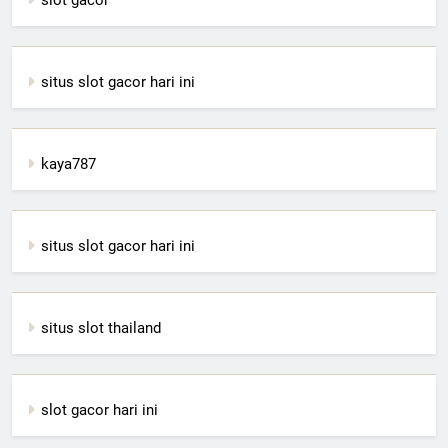
situs slot gacor hari ini
kaya787
situs slot gacor hari ini
situs slot thailand
slot gacor hari ini