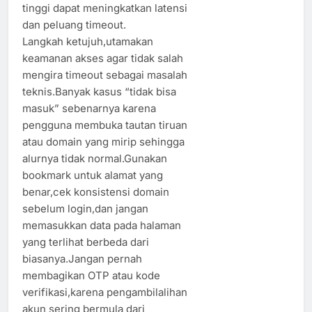
tinggi dapat meningkatkan latensi
dan peluang timeout.
Langkah ketujuh,utamakan
keamanan akses agar tidak salah
mengira timeout sebagai masalah
teknis.Banyak kasus “tidak bisa
masuk” sebenarnya karena
pengguna membuka tautan tiruan
atau domain yang mirip sehingga
alurnya tidak normal.Gunakan
bookmark untuk alamat yang
benar,cek konsistensi domain
sebelum login,dan jangan
memasukkan data pada halaman
yang terlihat berbeda dari
biasanya.Jangan pernah
membagikan OTP atau kode
verifikasi,karena pengambilalihan
akun sering bermula dari