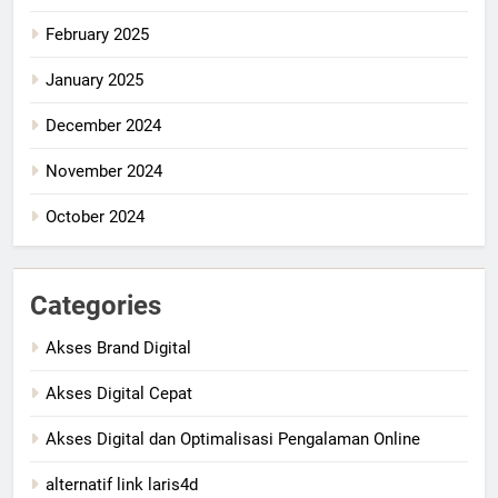
February 2025
January 2025
December 2024
November 2024
October 2024
Categories
Akses Brand Digital
Akses Digital Cepat
Akses Digital dan Optimalisasi Pengalaman Online
alternatif link laris4d