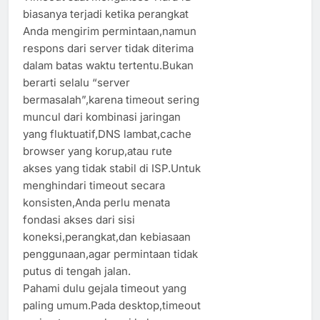
biasanya terjadi ketika perangkat
Anda mengirim permintaan,namun
respons dari server tidak diterima
dalam batas waktu tertentu.Bukan
berarti selalu “server
bermasalah”,karena timeout sering
muncul dari kombinasi jaringan
yang fluktuatif,DNS lambat,cache
browser yang korup,atau rute
akses yang tidak stabil di ISP.Untuk
menghindari timeout secara
konsisten,Anda perlu menata
fondasi akses dari sisi
koneksi,perangkat,dan kebiasaan
penggunaan,agar permintaan tidak
putus di tengah jalan.
Pahami dulu gejala timeout yang
paling umum.Pada desktop,timeout