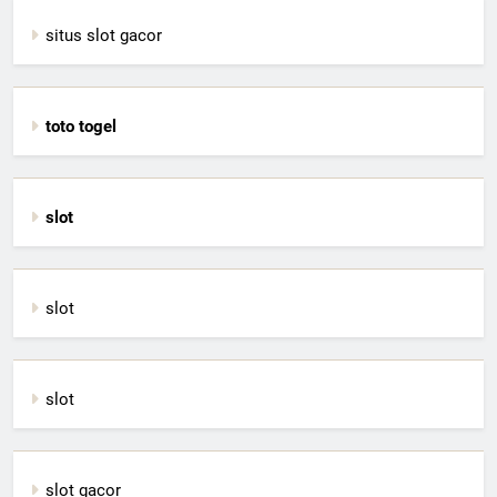
situs slot gacor
toto togel
slot
slot
slot
slot gacor