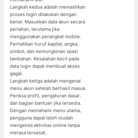
Langkah kedua adalah memastikan
proses login dilakukan dengan
benar. Masukkan data akun secara
perlahan, terutama jika
menggunakan perangkat mobile.
Perhatikan huruf kapital, angka,
simbol, dan kemungkinan spasi
tambahan. Kesalahan kecil pada
data login dapat membuat akses
gagal.
Langkah ketiga adalah mengenal
menu akun setelah berhasil masuk.
Periksa profil, pengaturan dasar,
dan bagian bantuan jika tersedia.
Dengan memahami menu utama,
pengguna dapat lebih mudah
mengelola aktivitas online tanpa
merasa tersesat.