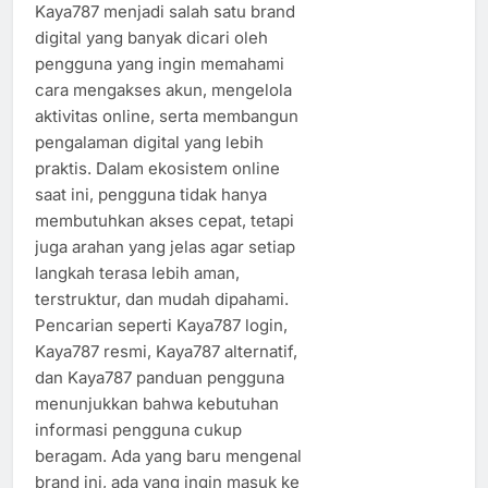
Kaya787 menjadi salah satu brand
digital yang banyak dicari oleh
pengguna yang ingin memahami
cara mengakses akun, mengelola
aktivitas online, serta membangun
pengalaman digital yang lebih
praktis. Dalam ekosistem online
saat ini, pengguna tidak hanya
membutuhkan akses cepat, tetapi
juga arahan yang jelas agar setiap
langkah terasa lebih aman,
terstruktur, dan mudah dipahami.
Pencarian seperti Kaya787 login,
Kaya787 resmi, Kaya787 alternatif,
dan Kaya787 panduan pengguna
menunjukkan bahwa kebutuhan
informasi pengguna cukup
beragam. Ada yang baru mengenal
brand ini, ada yang ingin masuk ke