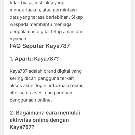
tidak biasa, instruksi yang
mencurigakan, atau permintaan
data yang terasa berlebihan. Sikap
waspada membantu menjaga
pengalaman digital tetap aman dan
nyaman.
FAQ Seputar Kaya787
1. Apa itu Kaya787?
Kaya787 adalah brand digital yang
sering dicari pengguna terkait
akses akun, login, informasi resmi,
alternatif akses, dan panduan
penggunaan online.
2. Bagaimana cara memulai
aktivitas online dengan
Kaya787?