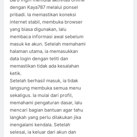
dengan Kaya787 melalui ponsel
pribadi. Ia memastikan koneksi
internet stabil, membuka browser
yang biasa digunakan, lalu
membaca informasi awal sebelum
masuk ke akun. Setelah memahami
halaman utama, ia memasukkan
data login dengan teliti dan
memastikan tidak ada kesalahan
ketik.
Setelah berhasil masuk, ia tidak
langsung membuka semua menu
sekaligus. Ia mulai dari profil,
memahami pengaturan dasar, lalu
mencari bagian bantuan agar tahu
langkah yang perlu dilakukan jika
mengalami kendala. Setelah
selesai, ia keluar dari akun dan