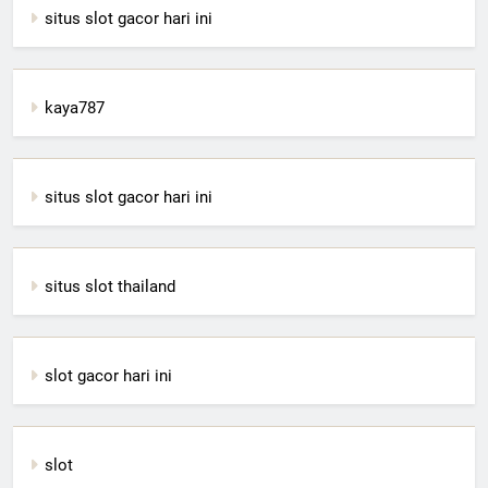
situs slot gacor hari ini
kaya787
situs slot gacor hari ini
situs slot thailand
slot gacor hari ini
slot