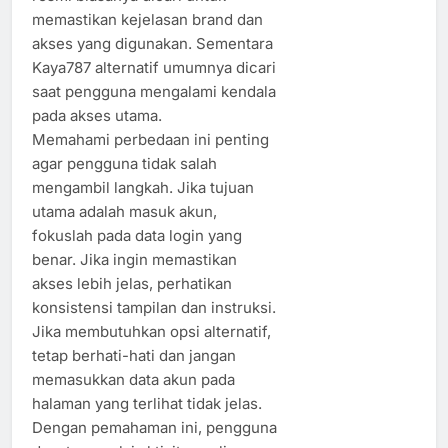
memastikan kejelasan brand dan
akses yang digunakan. Sementara
Kaya787 alternatif umumnya dicari
saat pengguna mengalami kendala
pada akses utama.
Memahami perbedaan ini penting
agar pengguna tidak salah
mengambil langkah. Jika tujuan
utama adalah masuk akun,
fokuslah pada data login yang
benar. Jika ingin memastikan
akses lebih jelas, perhatikan
konsistensi tampilan dan instruksi.
Jika membutuhkan opsi alternatif,
tetap berhati-hati dan jangan
memasukkan data akun pada
halaman yang terlihat tidak jelas.
Dengan pemahaman ini, pengguna