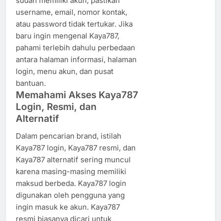
sudah memiliki akun, pastikan
username, email, nomor kontak,
atau password tidak tertukar. Jika
baru ingin mengenal Kaya787,
pahami terlebih dahulu perbedaan
antara halaman informasi, halaman
login, menu akun, dan pusat
bantuan.
Memahami Akses Kaya787
Login, Resmi, dan
Alternatif
Dalam pencarian brand, istilah
Kaya787 login, Kaya787 resmi, dan
Kaya787 alternatif sering muncul
karena masing-masing memiliki
maksud berbeda. Kaya787 login
digunakan oleh pengguna yang
ingin masuk ke akun. Kaya787
resmi biasanya dicari untuk