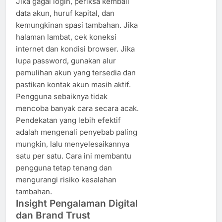
Jika gagal login, periksa kembali
data akun, huruf kapital, dan
kemungkinan spasi tambahan. Jika
halaman lambat, cek koneksi
internet dan kondisi browser. Jika
lupa password, gunakan alur
pemulihan akun yang tersedia dan
pastikan kontak akun masih aktif.
Pengguna sebaiknya tidak
mencoba banyak cara secara acak.
Pendekatan yang lebih efektif
adalah mengenali penyebab paling
mungkin, lalu menyelesaikannya
satu per satu. Cara ini membantu
pengguna tetap tenang dan
mengurangi risiko kesalahan
tambahan.
Insight Pengalaman Digital
dan Brand Trust