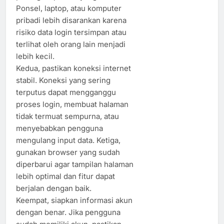
Ponsel, laptop, atau komputer
pribadi lebih disarankan karena
risiko data login tersimpan atau
terlihat oleh orang lain menjadi
lebih kecil.
Kedua, pastikan koneksi internet
stabil. Koneksi yang sering
terputus dapat mengganggu
proses login, membuat halaman
tidak termuat sempurna, atau
menyebabkan pengguna
mengulang input data. Ketiga,
gunakan browser yang sudah
diperbarui agar tampilan halaman
lebih optimal dan fitur dapat
berjalan dengan baik.
Keempat, siapkan informasi akun
dengan benar. Jika pengguna