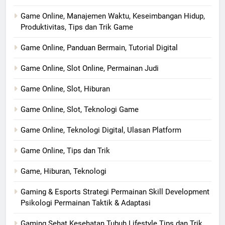
Game Online, Manajemen Waktu, Keseimbangan Hidup,
Produktivitas, Tips dan Trik Game
Game Online, Panduan Bermain, Tutorial Digital
Game Online, Slot Online, Permainan Judi
Game Online, Slot, Hiburan
Game Online, Slot, Teknologi Game
Game Online, Teknologi Digital, Ulasan Platform
Game Online, Tips dan Trik
Game, Hiburan, Teknologi
Gaming & Esports Strategi Permainan Skill Development
Psikologi Permainan Taktik & Adaptasi
Gaming Sehat Kesehatan Tubuh Lifestyle Tips dan Trik