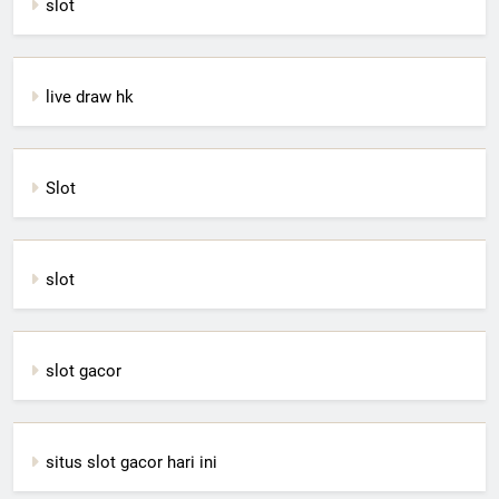
slot
live draw hk
Slot
slot
slot gacor
situs slot gacor hari ini