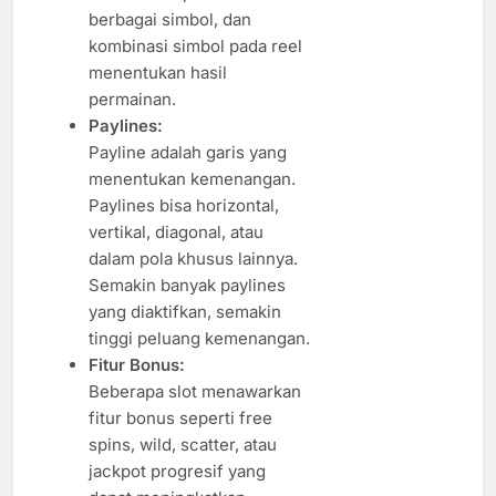
berbagai simbol, dan
kombinasi simbol pada reel
menentukan hasil
permainan.
Paylines:
Payline adalah garis yang
menentukan kemenangan.
Paylines bisa horizontal,
vertikal, diagonal, atau
dalam pola khusus lainnya.
Semakin banyak paylines
yang diaktifkan, semakin
tinggi peluang kemenangan.
Fitur Bonus:
Beberapa slot menawarkan
fitur bonus seperti free
spins, wild, scatter, atau
jackpot progresif yang