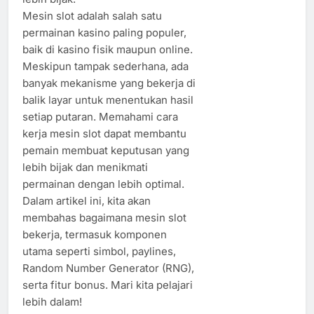
Mesin slot adalah salah satu
permainan kasino paling populer,
baik di kasino fisik maupun online.
Meskipun tampak sederhana, ada
banyak mekanisme yang bekerja di
balik layar untuk menentukan hasil
setiap putaran. Memahami cara
kerja mesin slot dapat membantu
pemain membuat keputusan yang
lebih bijak dan menikmati
permainan dengan lebih optimal.
Dalam artikel ini, kita akan
membahas bagaimana mesin slot
bekerja, termasuk komponen
utama seperti simbol, paylines,
Random Number Generator (RNG),
serta fitur bonus. Mari kita pelajari
lebih dalam!