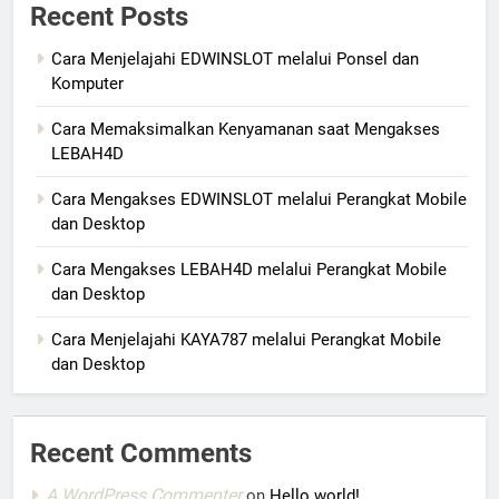
Recent Posts
Cara Menjelajahi EDWINSLOT melalui Ponsel dan
Komputer
Cara Memaksimalkan Kenyamanan saat Mengakses
LEBAH4D
Cara Mengakses EDWINSLOT melalui Perangkat Mobile
dan Desktop
Cara Mengakses LEBAH4D melalui Perangkat Mobile
dan Desktop
Cara Menjelajahi KAYA787 melalui Perangkat Mobile
dan Desktop
Recent Comments
A WordPress Commenter
on
Hello world!