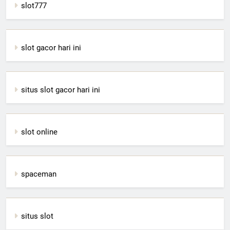
slot777
slot gacor hari ini
situs slot gacor hari ini
slot online
spaceman
situs slot