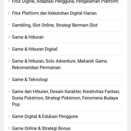
Fitur Digital, Adaptasi Pengguna, Pengalaman Platform
Fitur Platform dan Kebutuhan Digital Harian
Gambling, Slot Online, Strategi Bermain Slot
Game & Hiburan
Game & Hiburan Digital
Game & Hiburan, Solo Adventure, Mekanik Game,
Rekomendasi Permainan
Game & Teknologi
Game dan Hiburan, Desain Karakter, Kreativitas Fantasi,
Dunia Pokémon, Strategi Pokémon, Fenomena Budaya
Pop
Game Digital & Edukasi Pengguna
Game Online & Strategi Bonus