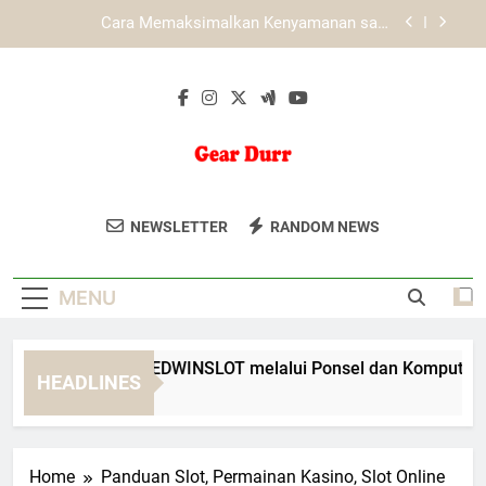
Skip
Cara Mengakses EDWINSLOT melalui Perangkat
to
Mobile dan Desktop
content
Cara Mengakses LEBAH4D melalui Perangkat
Mobile dan Desktop
Cara Menjelajahi EDWINSLOT melalui Ponsel dan
Komputer
Cara Memaksimalkan Kenyamanan saat
Mengakses LEBAH4D
Gear Durr
Temukan Berbagai Peralatan Dan
Cara Mengakses EDWINSLOT melalui Perangkat
NEWSLETTER
RANDOM NEWS
Mobile dan Desktop
Aksesoris Outdoor Berkualitas Di
Cara Mengakses LEBAH4D melalui Perangkat
Geardurr. Persiapan Terbaik Untuk
Mobile dan Desktop
MENU
Petualangan Anda.
ra Menjelajahi EDWINSLOT melalui Ponsel dan Komputer
HEADLINES
Weeks Ago
Home
Panduan Slot, Permainan Kasino, Slot Online