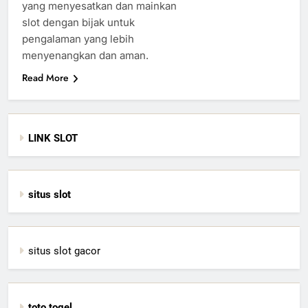
yang menyesatkan dan mainkan
slot dengan bijak untuk
pengalaman yang lebih
menyenangkan dan aman.
Read More
LINK SLOT
situs slot
situs slot gacor
toto togel