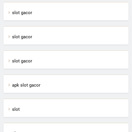
slot gacor
slot gacor
slot gacor
apk slot gacor
slot