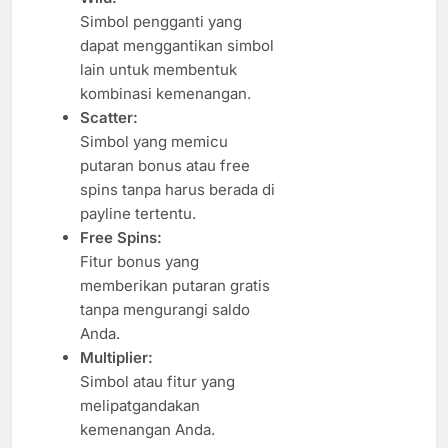
Simbol pengganti yang
dapat menggantikan simbol
lain untuk membentuk
kombinasi kemenangan.
Scatter:
Simbol yang memicu
putaran bonus atau free
spins tanpa harus berada di
payline tertentu.
Free Spins:
Fitur bonus yang
memberikan putaran gratis
tanpa mengurangi saldo
Anda.
Multiplier:
Simbol atau fitur yang
melipatgandakan
kemenangan Anda.