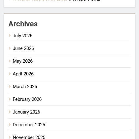
Archives
July 2026
June 2026
May 2026
April 2026
March 2026
February 2026
January 2026
December 2025
November 2025