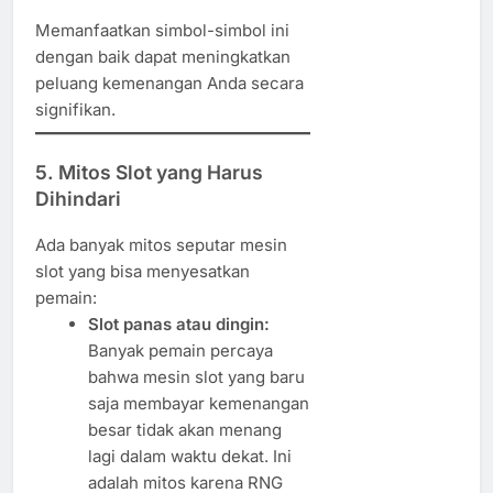
Memanfaatkan simbol-simbol ini
dengan baik dapat meningkatkan
peluang kemenangan Anda secara
signifikan.
5.
Mitos Slot yang Harus
Dihindari
Ada banyak mitos seputar mesin
slot yang bisa menyesatkan
pemain:
Slot panas atau dingin:
Banyak pemain percaya
bahwa mesin slot yang baru
saja membayar kemenangan
besar tidak akan menang
lagi dalam waktu dekat. Ini
adalah mitos karena RNG