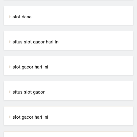
slot dana
situs slot gacor hari ini
slot gacor hari ini
situs slot gacor
slot gacor hari ini