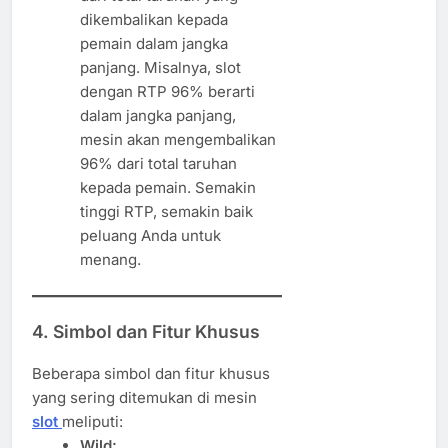
dikembalikan kepada
pemain dalam jangka
panjang. Misalnya, slot
dengan RTP 96% berarti
dalam jangka panjang,
mesin akan mengembalikan
96% dari total taruhan
kepada pemain. Semakin
tinggi RTP, semakin baik
peluang Anda untuk
menang.
4.
Simbol dan Fitur Khusus
Beberapa simbol dan fitur khusus
yang sering ditemukan di mesin
slot
meliputi:
Wild: