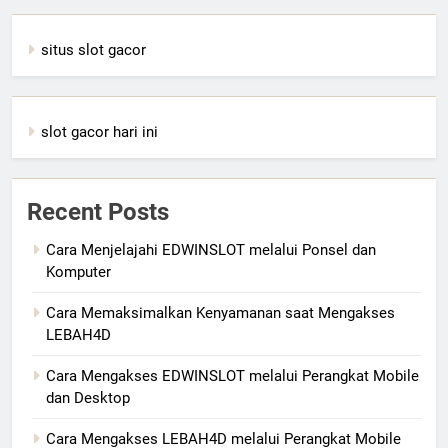
situs slot gacor
slot gacor hari ini
Recent Posts
Cara Menjelajahi EDWINSLOT melalui Ponsel dan
Komputer
Cara Memaksimalkan Kenyamanan saat Mengakses
LEBAH4D
Cara Mengakses EDWINSLOT melalui Perangkat Mobile
dan Desktop
Cara Mengakses LEBAH4D melalui Perangkat Mobile