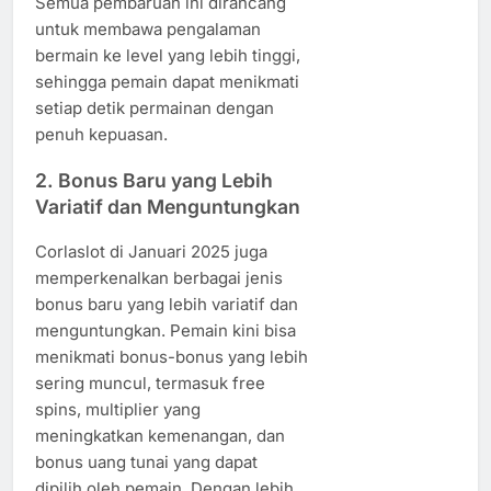
Semua pembaruan ini dirancang
untuk membawa pengalaman
bermain ke level yang lebih tinggi,
sehingga pemain dapat menikmati
setiap detik permainan dengan
penuh kepuasan.
2.
Bonus Baru yang Lebih
Variatif dan Menguntungkan
Corlaslot di Januari 2025 juga
memperkenalkan berbagai jenis
bonus baru yang lebih variatif dan
menguntungkan. Pemain kini bisa
menikmati bonus-bonus yang lebih
sering muncul, termasuk free
spins, multiplier yang
meningkatkan kemenangan, dan
bonus uang tunai yang dapat
dipilih oleh pemain. Dengan lebih