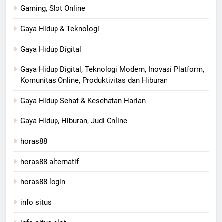
Gaming, Slot Online
Gaya Hidup & Teknologi
Gaya Hidup Digital
Gaya Hidup Digital, Teknologi Modern, Inovasi Platform,
Komunitas Online, Produktivitas dan Hiburan
Gaya Hidup Sehat & Kesehatan Harian
Gaya Hidup, Hiburan, Judi Online
horas88
horas88 alternatif
horas88 login
info situs