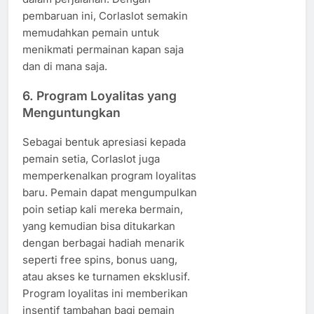
pembaruan ini, Corlaslot semakin
memudahkan pemain untuk
menikmati permainan kapan saja
dan di mana saja.
6.
Program Loyalitas yang
Menguntungkan
Sebagai bentuk apresiasi kepada
pemain setia, Corlaslot juga
memperkenalkan program loyalitas
baru. Pemain dapat mengumpulkan
poin setiap kali mereka bermain,
yang kemudian bisa ditukarkan
dengan berbagai hadiah menarik
seperti free spins, bonus uang,
atau akses ke turnamen eksklusif.
Program loyalitas ini memberikan
insentif tambahan bagi pemain