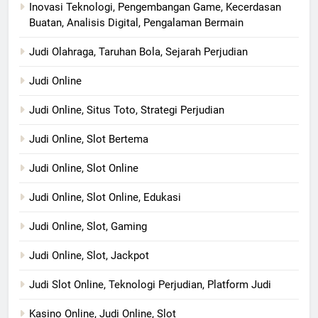
Inovasi Teknologi, Pengembangan Game, Kecerdasan
Buatan, Analisis Digital, Pengalaman Bermain
Judi Olahraga, Taruhan Bola, Sejarah Perjudian
Judi Online
Judi Online, Situs Toto, Strategi Perjudian
Judi Online, Slot Bertema
Judi Online, Slot Online
Judi Online, Slot Online, Edukasi
Judi Online, Slot, Gaming
Judi Online, Slot, Jackpot
Judi Slot Online, Teknologi Perjudian, Platform Judi
Kasino Online, Judi Online, Slot