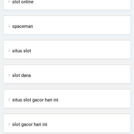
slot online
spaceman
situs slot
slot dana
situs slot gacor hari ini
slot gacor hari ini