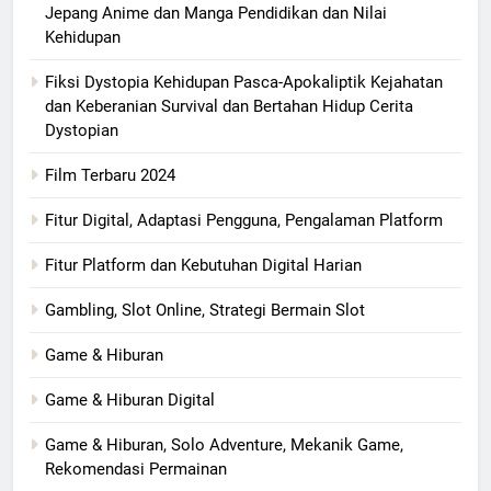
Jepang Anime dan Manga Pendidikan dan Nilai
Kehidupan
Fiksi Dystopia Kehidupan Pasca-Apokaliptik Kejahatan
dan Keberanian Survival dan Bertahan Hidup Cerita
Dystopian
Film Terbaru 2024
Fitur Digital, Adaptasi Pengguna, Pengalaman Platform
Fitur Platform dan Kebutuhan Digital Harian
Gambling, Slot Online, Strategi Bermain Slot
Game & Hiburan
Game & Hiburan Digital
Game & Hiburan, Solo Adventure, Mekanik Game,
Rekomendasi Permainan