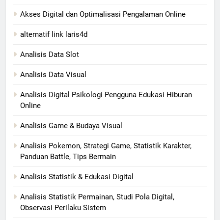
Akses Digital dan Optimalisasi Pengalaman Online
alternatif link laris4d
Analisis Data Slot
Analisis Data Visual
Analisis Digital Psikologi Pengguna Edukasi Hiburan
Online
Analisis Game & Budaya Visual
Analisis Pokemon, Strategi Game, Statistik Karakter,
Panduan Battle, Tips Bermain
Analisis Statistik & Edukasi Digital
Analisis Statistik Permainan, Studi Pola Digital,
Observasi Perilaku Sistem