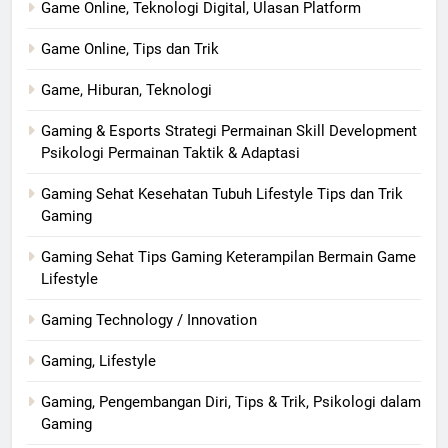
Game Online, Teknologi Digital, Ulasan Platform
Game Online, Tips dan Trik
Game, Hiburan, Teknologi
Gaming & Esports Strategi Permainan Skill Development
Psikologi Permainan Taktik & Adaptasi
Gaming Sehat Kesehatan Tubuh Lifestyle Tips dan Trik
Gaming
Gaming Sehat Tips Gaming Keterampilan Bermain Game
Lifestyle
Gaming Technology / Innovation
Gaming, Lifestyle
Gaming, Pengembangan Diri, Tips & Trik, Psikologi dalam
Gaming