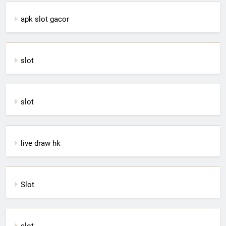
apk slot gacor
slot
slot
live draw hk
Slot
slot