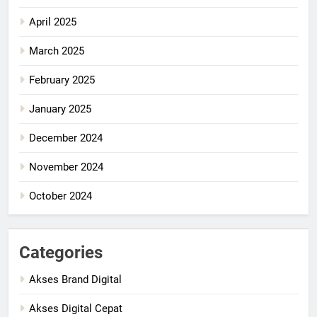
April 2025
March 2025
February 2025
January 2025
December 2024
November 2024
October 2024
Categories
Akses Brand Digital
Akses Digital Cepat