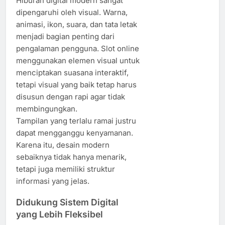
Hiburan digital modern sangat
dipengaruhi oleh visual. Warna,
animasi, ikon, suara, dan tata letak
menjadi bagian penting dari
pengalaman pengguna. Slot online
menggunakan elemen visual untuk
menciptakan suasana interaktif,
tetapi visual yang baik tetap harus
disusun dengan rapi agar tidak
membingungkan.
Tampilan yang terlalu ramai justru
dapat mengganggu kenyamanan.
Karena itu, desain modern
sebaiknya tidak hanya menarik,
tetapi juga memiliki struktur
informasi yang jelas.
Didukung Sistem Digital
yang Lebih Fleksibel