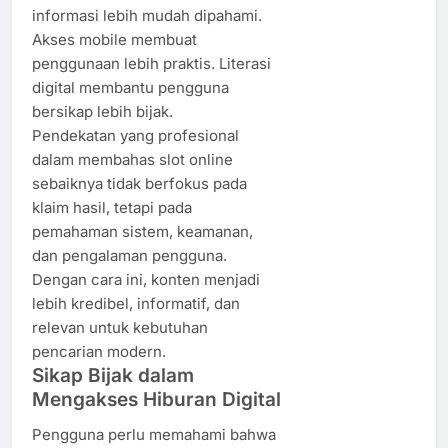
informasi lebih mudah dipahami.
Akses mobile membuat
penggunaan lebih praktis. Literasi
digital membantu pengguna
bersikap lebih bijak.
Pendekatan yang profesional
dalam membahas slot online
sebaiknya tidak berfokus pada
klaim hasil, tetapi pada
pemahaman sistem, keamanan,
dan pengalaman pengguna.
Dengan cara ini, konten menjadi
lebih kredibel, informatif, dan
relevan untuk kebutuhan
pencarian modern.
Sikap Bijak dalam
Mengakses Hiburan Digital
Pengguna perlu memahami bahwa