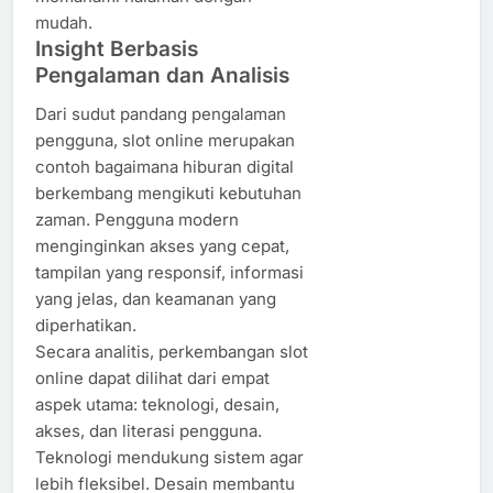
mudah.
Insight Berbasis
Pengalaman dan Analisis
Dari sudut pandang pengalaman
pengguna, slot online merupakan
contoh bagaimana hiburan digital
berkembang mengikuti kebutuhan
zaman. Pengguna modern
menginginkan akses yang cepat,
tampilan yang responsif, informasi
yang jelas, dan keamanan yang
diperhatikan.
Secara analitis, perkembangan slot
online dapat dilihat dari empat
aspek utama: teknologi, desain,
akses, dan literasi pengguna.
Teknologi mendukung sistem agar
lebih fleksibel. Desain membantu