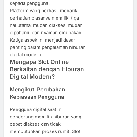
kepada pengguna.
Platform yang berhasil menarik
perhatian biasanya memiliki tiga
hal utama: mudah diakses, mudah
dipahami, dan nyaman digunakan.
Ketiga aspek ini menjadi dasar
penting dalam pengalaman hiburan
digital modern.
Mengapa Slot Online
Berkaitan dengan Hiburan
Digital Modern?
Mengikuti Perubahan
Kebiasaan Pengguna
Pengguna digital saat ini
cenderung memilih hiburan yang
cepat diakses dan tidak
membutuhkan proses rumit. Slot