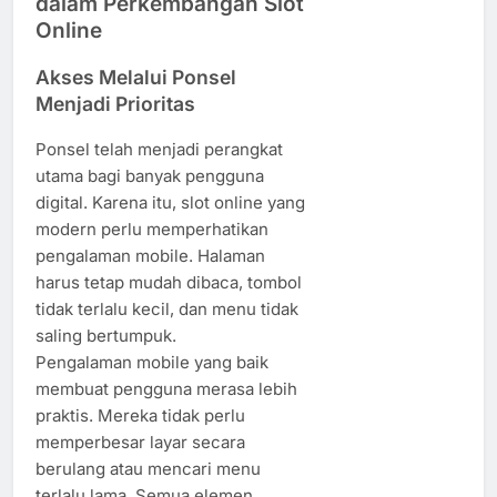
dalam Perkembangan Slot
Online
Akses Melalui Ponsel
Menjadi Prioritas
Ponsel telah menjadi perangkat
utama bagi banyak pengguna
digital. Karena itu, slot online yang
modern perlu memperhatikan
pengalaman mobile. Halaman
harus tetap mudah dibaca, tombol
tidak terlalu kecil, dan menu tidak
saling bertumpuk.
Pengalaman mobile yang baik
membuat pengguna merasa lebih
praktis. Mereka tidak perlu
memperbesar layar secara
berulang atau mencari menu
terlalu lama. Semua elemen