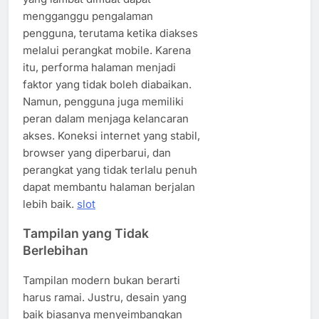
mengganggu pengalaman
pengguna, terutama ketika diakses
melalui perangkat mobile. Karena
itu, performa halaman menjadi
faktor yang tidak boleh diabaikan.
Namun, pengguna juga memiliki
peran dalam menjaga kelancaran
akses. Koneksi internet yang stabil,
browser yang diperbarui, dan
perangkat yang tidak terlalu penuh
dapat membantu halaman berjalan
lebih baik.
slot
Tampilan yang Tidak
Berlebihan
Tampilan modern bukan berarti
harus ramai. Justru, desain yang
baik biasanya menyeimbangkan