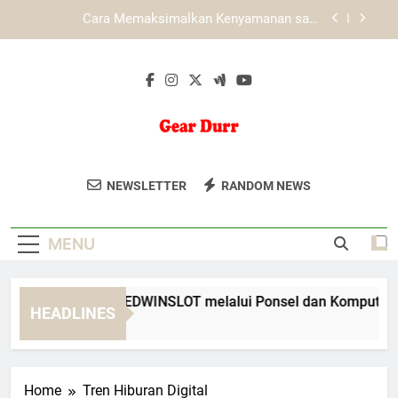
Skip
Cara Mengakses EDWINSLOT melalui Perangkat
to
Mobile dan Desktop
content
Cara Mengakses LEBAH4D melalui Perangkat
Mobile dan Desktop
Cara Menjelajahi EDWINSLOT melalui Ponsel dan
Komputer
Cara Memaksimalkan Kenyamanan saat
Mengakses LEBAH4D
Gear Durr
Temukan Berbagai Peralatan Dan
Cara Mengakses EDWINSLOT melalui Perangkat
NEWSLETTER
RANDOM NEWS
Mobile dan Desktop
Aksesoris Outdoor Berkualitas Di
Cara Mengakses LEBAH4D melalui Perangkat
Geardurr. Persiapan Terbaik Untuk
Mobile dan Desktop
MENU
Petualangan Anda.
ra Menjelajahi EDWINSLOT melalui Ponsel dan Komputer
HEADLINES
Weeks Ago
Home
Tren Hiburan Digital