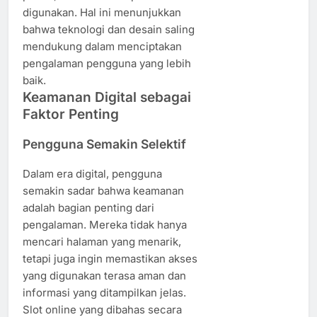
digunakan. Hal ini menunjukkan
bahwa teknologi dan desain saling
mendukung dalam menciptakan
pengalaman pengguna yang lebih
baik.
Keamanan Digital sebagai
Faktor Penting
Pengguna Semakin Selektif
Dalam era digital, pengguna
semakin sadar bahwa keamanan
adalah bagian penting dari
pengalaman. Mereka tidak hanya
mencari halaman yang menarik,
tetapi juga ingin memastikan akses
yang digunakan terasa aman dan
informasi yang ditampilkan jelas.
Slot online yang dibahas secara