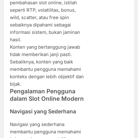
pembahasan slot online, istilah
seperti RTP, volatilitas, bonus,
wild, scatter, atau free spin
sebaiknya dipahami sebagai
informasi sistem, bukan jaminan
hasil.
Konten yang bertanggung jawab
tidak memberikan janji pasti.
Sebaliknya, konten yang baik
membantu pengguna memahami
konteks dengan lebih objektif dan
bijak.
Pengalaman Pengguna
dalam Slot Online Modern
Navigasi yang Sederhana
Navigasi yang sederhana
membantu pengguna memahami