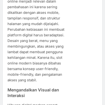
online menjadi relevan dalam
pembahasan ini karena sering
dikaitkan dengan akses mobile,
tampilan responsif, dan struktur
halaman yang mudah dijelajahi.
Perubahan kebiasaan ini membuat
platform digital harus beradaptasi.
Desain yang berat, menu yang
membingungkan, atau akses yang
lambat dapat membuat pengguna
kehilangan minat. Karena itu, slot
online modern biasanya dibahas
bersama konsep user-friendly,
mobile-friendly, dan pengalaman
akses yang stabil.
Mengandalkan Visual dan
Interaksi