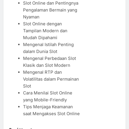
Slot Online dan Pentingnya
Pengalaman Bermain yang
Nyaman
Slot Online dengan
Tampilan Modern dan
Mudah Dipahami
Mengenal Istilah Penting
dalam Dunia Slot
Mengenal Perbedaan Slot
Klasik dan Slot Modern
Mengenal RTP dan
Volatilitas dalam Permainan
Slot
Cara Menilai Slot Online
yang Mobile-Friendly
Tips Menjaga Keamanan
saat Mengakses Slot Online