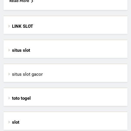
Read More
LINK SLOT
situs slot
situs slot gacor
toto togel
slot