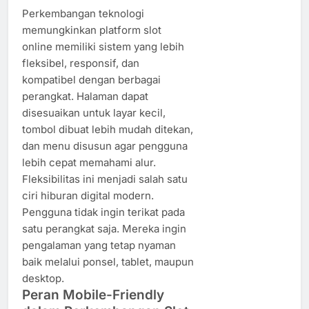
Perkembangan teknologi
memungkinkan platform slot
online memiliki sistem yang lebih
fleksibel, responsif, dan
kompatibel dengan berbagai
perangkat. Halaman dapat
disesuaikan untuk layar kecil,
tombol dibuat lebih mudah ditekan,
dan menu disusun agar pengguna
lebih cepat memahami alur.
Fleksibilitas ini menjadi salah satu
ciri hiburan digital modern.
Pengguna tidak ingin terikat pada
satu perangkat saja. Mereka ingin
pengalaman yang tetap nyaman
baik melalui ponsel, tablet, maupun
desktop.
Peran Mobile-Friendly