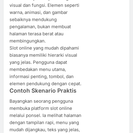
visual dan fungsi. Elemen seperti
warna, animasi, dan gambar
sebaiknya mendukung
pengalaman, bukan membuat
halaman terasa berat atau
membingungkan.
Slot online yang mudah dipahami
biasanya memiliki hierarki visual
yang jelas. Pengguna dapat
membedakan menu utama,
informasi penting, tombol, dan
elemen pendukung dengan cepat.
Contoh Skenario Praktis
Bayangkan seorang pengguna
membuka platform slot online
melalui ponsel. Ia melihat halaman
dengan tampilan rapi, menu yang
mudah dijangkau, teks yang jelas,