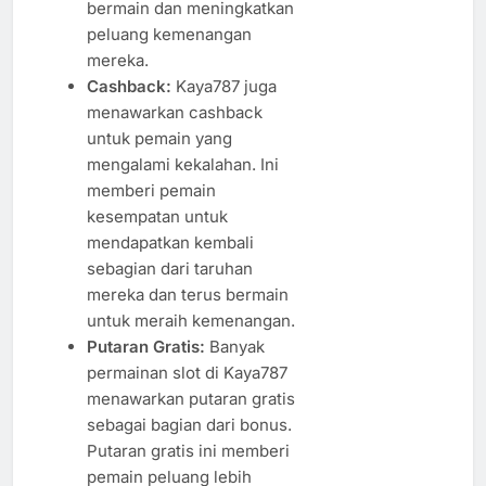
bermain dan meningkatkan
peluang kemenangan
mereka.
Cashback:
Kaya787 juga
menawarkan cashback
untuk pemain yang
mengalami kekalahan. Ini
memberi pemain
kesempatan untuk
mendapatkan kembali
sebagian dari taruhan
mereka dan terus bermain
untuk meraih kemenangan.
Putaran Gratis:
Banyak
permainan slot di Kaya787
menawarkan putaran gratis
sebagai bagian dari bonus.
Putaran gratis ini memberi
pemain peluang lebih