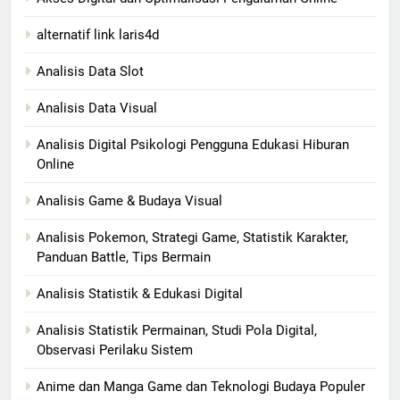
alternatif link laris4d
Analisis Data Slot
Analisis Data Visual
Analisis Digital Psikologi Pengguna Edukasi Hiburan
Online
Analisis Game & Budaya Visual
Analisis Pokemon, Strategi Game, Statistik Karakter,
Panduan Battle, Tips Bermain
Analisis Statistik & Edukasi Digital
Analisis Statistik Permainan, Studi Pola Digital,
Observasi Perilaku Sistem
Anime dan Manga Game dan Teknologi Budaya Populer