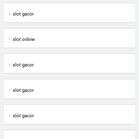
slot gacor
slot online
slot gacor
slot gacor
slot gacor