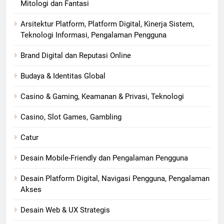
Mitologi dan Fantasi
Arsitektur Platform, Platform Digital, Kinerja Sistem,
Teknologi Informasi, Pengalaman Pengguna
Brand Digital dan Reputasi Online
Budaya & Identitas Global
Casino & Gaming, Keamanan & Privasi, Teknologi
Casino, Slot Games, Gambling
Catur
Desain Mobile-Friendly dan Pengalaman Pengguna
Desain Platform Digital, Navigasi Pengguna, Pengalaman
Akses
Desain Web & UX Strategis