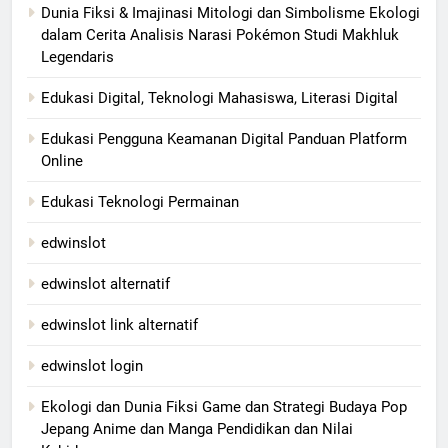
Dunia Fiksi & Imajinasi Mitologi dan Simbolisme Ekologi
dalam Cerita Analisis Narasi Pokémon Studi Makhluk
Legendaris
Edukasi Digital, Teknologi Mahasiswa, Literasi Digital
Edukasi Pengguna Keamanan Digital Panduan Platform
Online
Edukasi Teknologi Permainan
edwinslot
edwinslot alternatif
edwinslot link alternatif
edwinslot login
Ekologi dan Dunia Fiksi Game dan Strategi Budaya Pop
Jepang Anime dan Manga Pendidikan dan Nilai