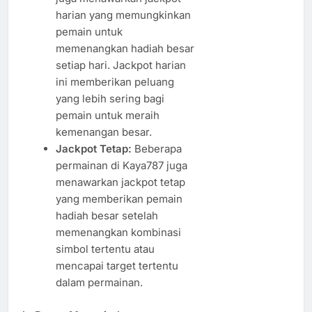
harian yang memungkinkan
pemain untuk
memenangkan hadiah besar
setiap hari. Jackpot harian
ini memberikan peluang
yang lebih sering bagi
pemain untuk meraih
kemenangan besar.
Jackpot Tetap:
Beberapa
permainan di Kaya787 juga
menawarkan jackpot tetap
yang memberikan pemain
hadiah besar setelah
memenangkan kombinasi
simbol tertentu atau
mencapai target tertentu
dalam permainan.