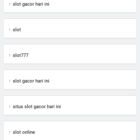
slot gacor hari ini
slot
slot777
slot gacor hari ini
situs slot gacor hari ini
slot online