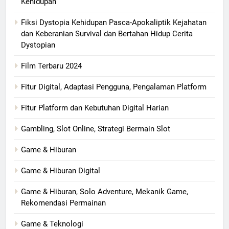
Kehidupan
Fiksi Dystopia Kehidupan Pasca-Apokaliptik Kejahatan
dan Keberanian Survival dan Bertahan Hidup Cerita
Dystopian
Film Terbaru 2024
Fitur Digital, Adaptasi Pengguna, Pengalaman Platform
Fitur Platform dan Kebutuhan Digital Harian
Gambling, Slot Online, Strategi Bermain Slot
Game & Hiburan
Game & Hiburan Digital
Game & Hiburan, Solo Adventure, Mekanik Game,
Rekomendasi Permainan
Game & Teknologi