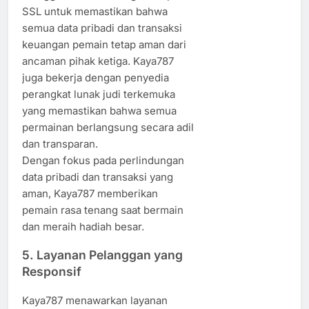
SSL untuk memastikan bahwa
semua data pribadi dan transaksi
keuangan pemain tetap aman dari
ancaman pihak ketiga. Kaya787
juga bekerja dengan penyedia
perangkat lunak judi terkemuka
yang memastikan bahwa semua
permainan berlangsung secara adil
dan transparan.
Dengan fokus pada perlindungan
data pribadi dan transaksi yang
aman, Kaya787 memberikan
pemain rasa tenang saat bermain
dan meraih hadiah besar.
5.
Layanan Pelanggan yang
Responsif
Kaya787 menawarkan layanan