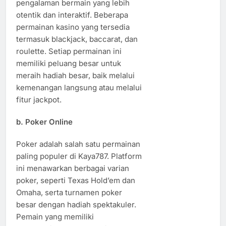
pengalaman bermain yang lebih
otentik dan interaktif. Beberapa
permainan kasino yang tersedia
termasuk blackjack, baccarat, dan
roulette. Setiap permainan ini
memiliki peluang besar untuk
meraih hadiah besar, baik melalui
kemenangan langsung atau melalui
fitur jackpot.
b.
Poker Online
Poker adalah salah satu permainan
paling populer di Kaya787. Platform
ini menawarkan berbagai varian
poker, seperti Texas Hold’em dan
Omaha, serta turnamen poker
besar dengan hadiah spektakuler.
Pemain yang memiliki