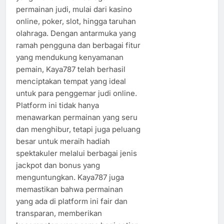
permainan judi, mulai dari kasino
online, poker, slot, hingga taruhan
olahraga. Dengan antarmuka yang
ramah pengguna dan berbagai fitur
yang mendukung kenyamanan
pemain, Kaya787 telah berhasil
menciptakan tempat yang ideal
untuk para penggemar judi online.
Platform ini tidak hanya
menawarkan permainan yang seru
dan menghibur, tetapi juga peluang
besar untuk meraih hadiah
spektakuler melalui berbagai jenis
jackpot dan bonus yang
menguntungkan. Kaya787 juga
memastikan bahwa permainan
yang ada di platform ini fair dan
transparan, memberikan