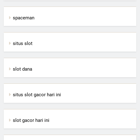
spaceman
situs slot
slot dana
situs slot gacor hari ini
slot gacor hari ini