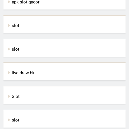
apk slot gacor
slot
slot
live draw hk
Slot
slot