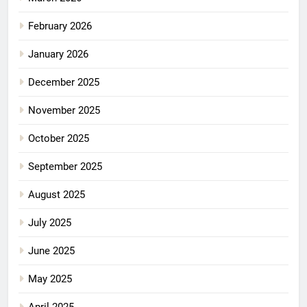
February 2026
January 2026
December 2025
November 2025
October 2025
September 2025
August 2025
July 2025
June 2025
May 2025
April 2025