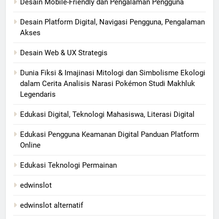
Desain Mobile-Friendly dan Pengalaman Pengguna
Desain Platform Digital, Navigasi Pengguna, Pengalaman
Akses
Desain Web & UX Strategis
Dunia Fiksi & Imajinasi Mitologi dan Simbolisme Ekologi
dalam Cerita Analisis Narasi Pokémon Studi Makhluk
Legendaris
Edukasi Digital, Teknologi Mahasiswa, Literasi Digital
Edukasi Pengguna Keamanan Digital Panduan Platform
Online
Edukasi Teknologi Permainan
edwinslot
edwinslot alternatif