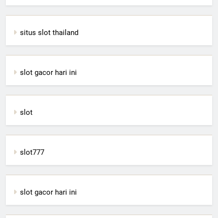
situs slot thailand
slot gacor hari ini
slot
slot777
slot gacor hari ini