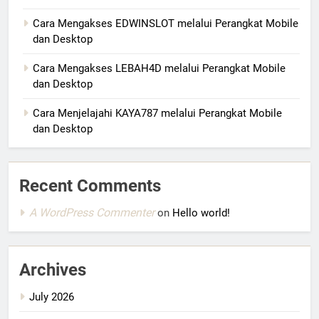
Cara Mengakses EDWINSLOT melalui Perangkat Mobile
dan Desktop
Cara Mengakses LEBAH4D melalui Perangkat Mobile
dan Desktop
Cara Menjelajahi KAYA787 melalui Perangkat Mobile
dan Desktop
Recent Comments
A WordPress Commenter
on
Hello world!
Archives
July 2026