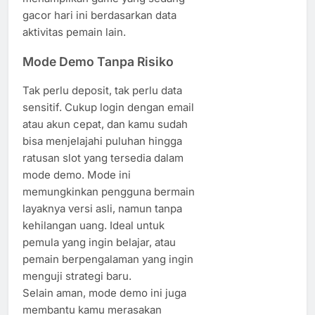
gacor hari ini berdasarkan data
aktivitas pemain lain.
Mode Demo Tanpa Risiko
Tak perlu deposit, tak perlu data
sensitif. Cukup login dengan email
atau akun cepat, dan kamu sudah
bisa menjelajahi puluhan hingga
ratusan slot yang tersedia dalam
mode demo. Mode ini
memungkinkan pengguna bermain
layaknya versi asli, namun tanpa
kehilangan uang. Ideal untuk
pemula yang ingin belajar, atau
pemain berpengalaman yang ingin
menguji strategi baru.
Selain aman, mode demo ini juga
membantu kamu merasakan