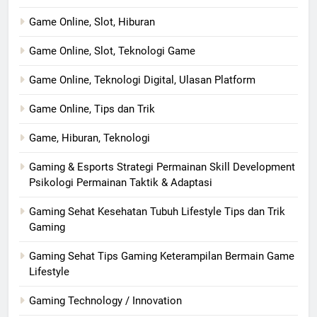
Game Online, Slot, Hiburan
Game Online, Slot, Teknologi Game
Game Online, Teknologi Digital, Ulasan Platform
Game Online, Tips dan Trik
Game, Hiburan, Teknologi
Gaming & Esports Strategi Permainan Skill Development
Psikologi Permainan Taktik & Adaptasi
Gaming Sehat Kesehatan Tubuh Lifestyle Tips dan Trik
Gaming
Gaming Sehat Tips Gaming Keterampilan Bermain Game
Lifestyle
Gaming Technology / Innovation