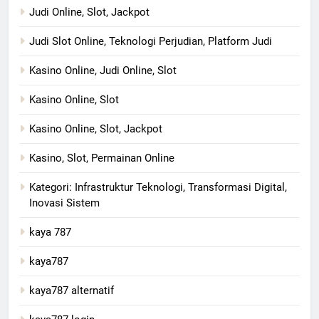
Judi Online, Slot, Jackpot
Judi Slot Online, Teknologi Perjudian, Platform Judi
Kasino Online, Judi Online, Slot
Kasino Online, Slot
Kasino Online, Slot, Jackpot
Kasino, Slot, Permainan Online
Kategori: Infrastruktur Teknologi, Transformasi Digital,
Inovasi Sistem
kaya 787
kaya787
kaya787 alternatif