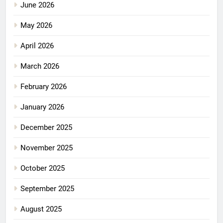
June 2026
May 2026
April 2026
March 2026
February 2026
January 2026
December 2025
November 2025
October 2025
September 2025
August 2025