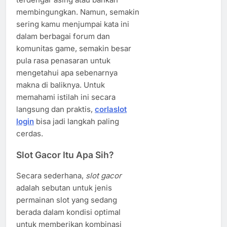
membingungkan. Namun, semakin
sering kamu menjumpai kata ini
dalam berbagai forum dan
komunitas game, semakin besar
pula rasa penasaran untuk
mengetahui apa sebenarnya
makna di baliknya. Untuk
memahami istilah ini secara
langsung dan praktis,
corlaslot
login
bisa jadi langkah paling
cerdas.
Slot Gacor Itu Apa Sih?
Secara sederhana,
slot gacor
adalah sebutan untuk jenis
permainan slot yang sedang
berada dalam kondisi optimal
untuk memberikan kombinasi