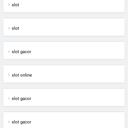
slot
slot
slot gacor
slot online
slot gacor
slot gacor