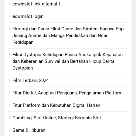
edwinslot link alternatif
edwinslot login
Ekologi dan Dunia Fiksi Game dan Strategi Budaya Pop
Jepang Anime dan Manga Pendidikan dan Nilai
Kehidupan
Fiksi Dystopia Kehidupan Pasca-Apokaliptik Kejahatan
dan Keberanian Survival dan Bertahan Hidup Cerita
Dystopian
Film Terbaru 2024
Fitur Digital, Adaptasi Pengguna, Pengalaman Platform
Fitur Platform dan Kebutuhan Digital Harian
Gambling, Slot Online, Strategi Bermain Slot
Game & Hiburan