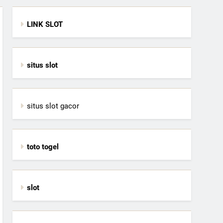
LINK SLOT
situs slot
situs slot gacor
toto togel
slot