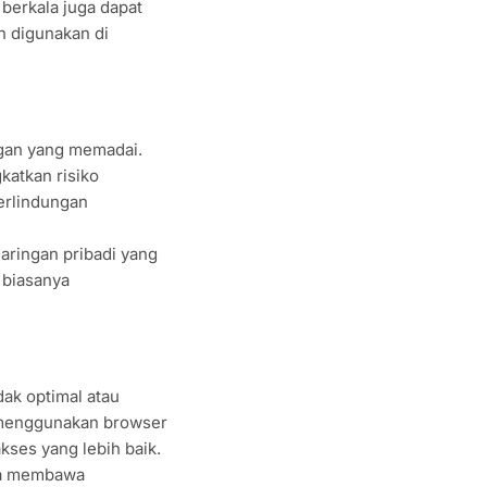
 berkala juga dapat
ah digunakan di
ungan yang memadai.
atkan risiko
perlindungan
ringan pribadi yang
a biasanya
ak optimal atau
 menggunakan browser
ses yang lebih baik.
ya membawa