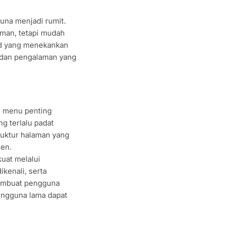
na menjadi rumit.
 aman, tetapi mudah
nd yang menekankan
r, dan pengalaman yang
i menu penting
g terlalu padat
ruktur halaman yang
ien.
uat melalui
kenali, serta
 membuat pengguna
engguna lama dapat