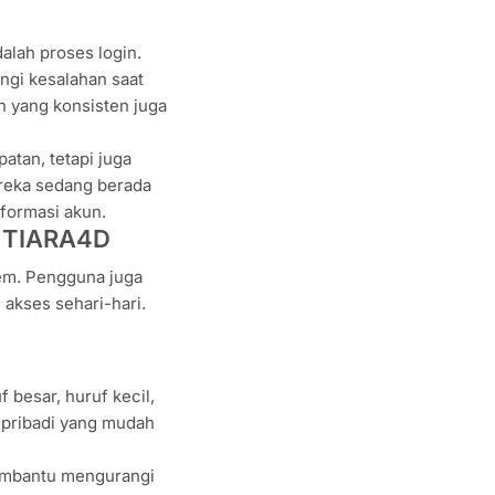
alah proses login.
ngi kesalahan saat
n yang konsisten juga
atan, tetapi juga
reka sedang berada
formasi akun.
 TIARA4D
tem. Pengguna juga
akses sehari-hari.
 besar, huruf kecil,
 pribadi yang mudah
embantu mengurangi