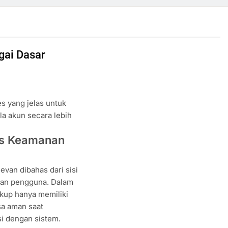
gai Dasar
 yang jelas untuk
 akun secara lebih
ks Keamanan
van dibahas dari sisi
nan pengguna. Dalam
ukup hanya memiliki
a aman saat
i dengan sistem.