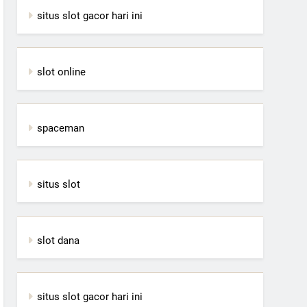
situs slot gacor hari ini
slot online
spaceman
situs slot
slot dana
situs slot gacor hari ini