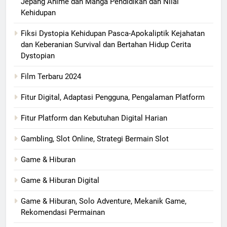
Jepang Anime dan Manga Pendidikan dan Nilai
Kehidupan
Fiksi Dystopia Kehidupan Pasca-Apokaliptik Kejahatan
dan Keberanian Survival dan Bertahan Hidup Cerita
Dystopian
Film Terbaru 2024
Fitur Digital, Adaptasi Pengguna, Pengalaman Platform
Fitur Platform dan Kebutuhan Digital Harian
Gambling, Slot Online, Strategi Bermain Slot
Game & Hiburan
Game & Hiburan Digital
Game & Hiburan, Solo Adventure, Mekanik Game,
Rekomendasi Permainan