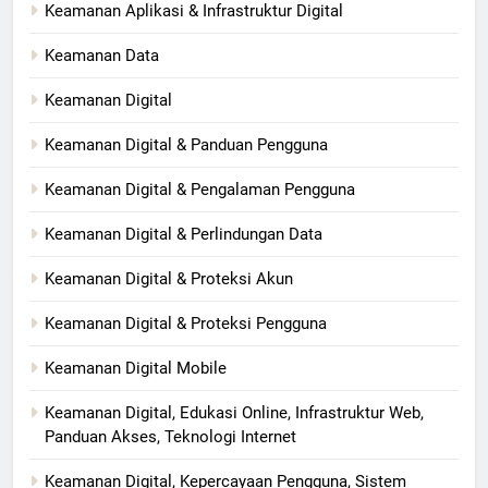
Keamanan Aplikasi & Infrastruktur Digital
Keamanan Data
Keamanan Digital
Keamanan Digital & Panduan Pengguna
Keamanan Digital & Pengalaman Pengguna
Keamanan Digital & Perlindungan Data
Keamanan Digital & Proteksi Akun
Keamanan Digital & Proteksi Pengguna
Keamanan Digital Mobile
Keamanan Digital, Edukasi Online, Infrastruktur Web,
Panduan Akses, Teknologi Internet
Keamanan Digital, Kepercayaan Pengguna, Sistem