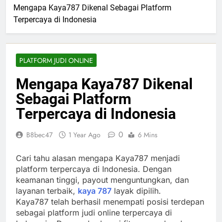
Mengapa Kaya787 Dikenal Sebagai Platform
Terpercaya di Indonesia
PLATFORM JUDI ONLINE
Mengapa Kaya787 Dikenal
Sebagai Platform
Terpercaya di Indonesia
0
B8bec47
1 Year Ago
6 Mins
Cari tahu alasan mengapa Kaya787 menjadi
platform terpercaya di Indonesia. Dengan
keamanan tinggi, payout menguntungkan, dan
layanan terbaik,
kaya 787
layak dipilih.
Kaya787 telah berhasil menempati posisi terdepan
sebagai platform judi online terpercaya di