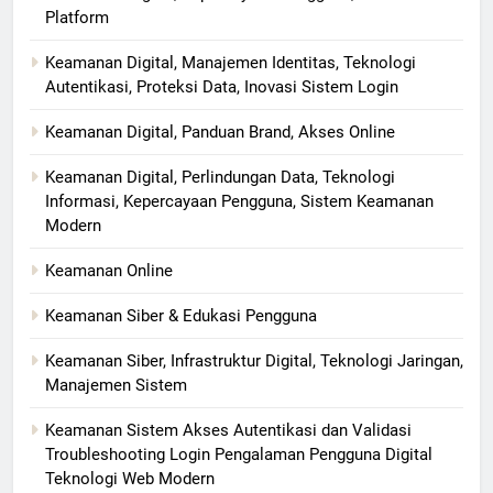
Platform
Keamanan Digital, Manajemen Identitas, Teknologi
Autentikasi, Proteksi Data, Inovasi Sistem Login
Keamanan Digital, Panduan Brand, Akses Online
Keamanan Digital, Perlindungan Data, Teknologi
Informasi, Kepercayaan Pengguna, Sistem Keamanan
Modern
Keamanan Online
Keamanan Siber & Edukasi Pengguna
Keamanan Siber, Infrastruktur Digital, Teknologi Jaringan,
Manajemen Sistem
Keamanan Sistem Akses Autentikasi dan Validasi
Troubleshooting Login Pengalaman Pengguna Digital
Teknologi Web Modern