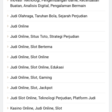
Inovasi Teknologi, Pengembangan Game, Kecerdasan
Buatan, Analisis Digital, Pengalaman Bermain
Judi Olahraga, Taruhan Bola, Sejarah Perjudian
Judi Online
Judi Online, Situs Toto, Strategi Perjudian
Judi Online, Slot Bertema
Judi Online, Slot Online
Judi Online, Slot Online, Edukasi
Judi Online, Slot, Gaming
Judi Online, Slot, Jackpot
Judi Slot Online, Teknologi Perjudian, Platform Judi
Kasino Online, Judi Online, Slot