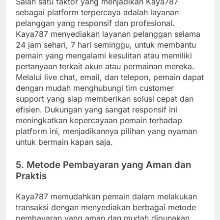
Salah satu faktor yang menjadikan Kaya787
sebagai platform terpercaya adalah layanan
pelanggan yang responsif dan profesional.
Kaya787 menyediakan layanan pelanggan selama
24 jam sehari, 7 hari seminggu, untuk membantu
pemain yang mengalami kesulitan atau memiliki
pertanyaan terkait akun atau permainan mereka.
Melalui live chat, email, dan telepon, pemain dapat
dengan mudah menghubungi tim customer
support yang siap memberikan solusi cepat dan
efisien. Dukungan yang sangat responsif ini
meningkatkan kepercayaan pemain terhadap
platform ini, menjadikannya pilihan yang nyaman
untuk bermain kapan saja.
5.
Metode Pembayaran yang Aman dan
Praktis
Kaya787 memudahkan pemain dalam melakukan
transaksi dengan menyediakan berbagai metode
pembayaran yang aman dan mudah digunakan.