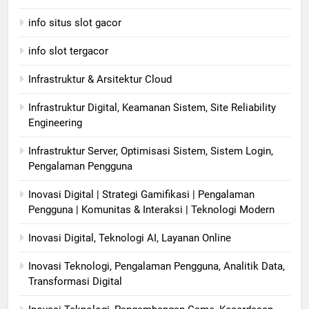
info situs slot gacor
info slot tergacor
Infrastruktur & Arsitektur Cloud
Infrastruktur Digital, Keamanan Sistem, Site Reliability
Engineering
Infrastruktur Server, Optimisasi Sistem, Sistem Login,
Pengalaman Pengguna
Inovasi Digital | Strategi Gamifikasi | Pengalaman
Pengguna | Komunitas & Interaksi | Teknologi Modern
Inovasi Digital, Teknologi AI, Layanan Online
Inovasi Teknologi, Pengalaman Pengguna, Analitik Data,
Transformasi Digital