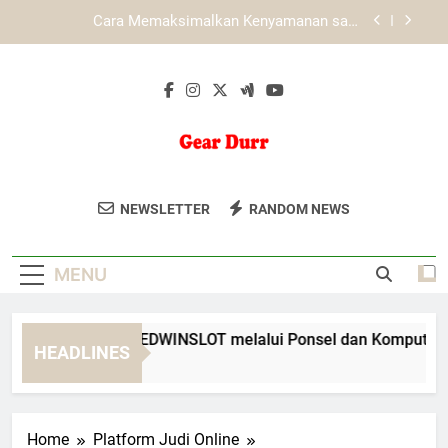
Skip
Cara Mengakses EDWINSLOT melalui Perangkat
to
Mobile dan Desktop
content
Cara Mengakses LEBAH4D melalui Perangkat
Mobile dan Desktop
Cara Menjelajahi EDWINSLOT melalui Ponsel dan
Komputer
Cara Memaksimalkan Kenyamanan saat
Mengakses LEBAH4D
Gear Durr
Temukan Berbagai Peralatan Dan
Cara Mengakses EDWINSLOT melalui Perangkat
NEWSLETTER
RANDOM NEWS
Mobile dan Desktop
Aksesoris Outdoor Berkualitas Di
Cara Mengakses LEBAH4D melalui Perangkat
Geardurr. Persiapan Terbaik Untuk
Mobile dan Desktop
MENU
Petualangan Anda.
ra Menjelajahi EDWINSLOT melalui Ponsel dan Komputer
HEADLINES
Weeks Ago
Home
Platform Judi Online