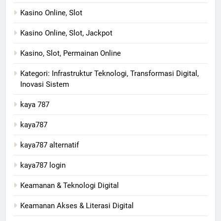
Kasino Online, Slot
Kasino Online, Slot, Jackpot
Kasino, Slot, Permainan Online
Kategori: Infrastruktur Teknologi, Transformasi Digital,
Inovasi Sistem
kaya 787
kaya787
kaya787 alternatif
kaya787 login
Keamanan & Teknologi Digital
Keamanan Akses & Literasi Digital