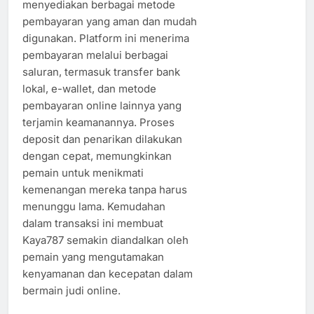
menyediakan berbagai metode
pembayaran yang aman dan mudah
digunakan. Platform ini menerima
pembayaran melalui berbagai
saluran, termasuk transfer bank
lokal, e-wallet, dan metode
pembayaran online lainnya yang
terjamin keamanannya. Proses
deposit dan penarikan dilakukan
dengan cepat, memungkinkan
pemain untuk menikmati
kemenangan mereka tanpa harus
menunggu lama. Kemudahan
dalam transaksi ini membuat
Kaya787 semakin diandalkan oleh
pemain yang mengutamakan
kenyamanan dan kecepatan dalam
bermain judi online.