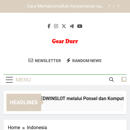
Skip
Cara Mengakses EDWINSLOT melalui Perangkat
to
Mobile dan Desktop
content
Cara Mengakses LEBAH4D melalui Perangkat
Mobile dan Desktop
Cara Menjelajahi EDWINSLOT melalui Ponsel dan
Komputer
Cara Memaksimalkan Kenyamanan saat
Mengakses LEBAH4D
Gear Durr
Temukan Berbagai Peralatan Dan
Cara Mengakses EDWINSLOT melalui Perangkat
NEWSLETTER
RANDOM NEWS
Mobile dan Desktop
Aksesoris Outdoor Berkualitas Di
Cara Mengakses LEBAH4D melalui Perangkat
Geardurr. Persiapan Terbaik Untuk
Mobile dan Desktop
MENU
Petualangan Anda.
ra Menjelajahi EDWINSLOT melalui Ponsel dan Komputer
HEADLINES
Weeks Ago
Home
Indonesia