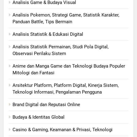
Analisis Game & Budaya Visual
Analisis Pokemon, Strategi Game, Statistik Karakter,
Panduan Battle, Tips Bermain
Analisis Statistik & Edukasi Digital
Analisis Statistik Permainan, Studi Pola Digital,
Observasi Perilaku Sistem
Anime dan Manga Game dan Teknologi Budaya Populer
Mitologi dan Fantasi
Arsitektur Platform, Platform Digital, Kinerja Sistem,
Teknologi Informasi, Pengalaman Pengguna
Brand Digital dan Reputasi Online
Budaya & Identitas Global
Casino & Gaming, Keamanan & Privasi, Teknologi