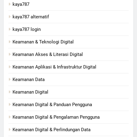
kaya787
kaya787 alternatif
kaya787 login
Keamanan & Teknologi Digital
Keamanan Akses & Literasi Digital
Keamanan Aplikasi & Infrastruktur Digital
Keamanan Data
Keamanan Digital
Keamanan Digital & Panduan Pengguna
Keamanan Digital & Pengalaman Pengguna
Keamanan Digital & Perlindungan Data