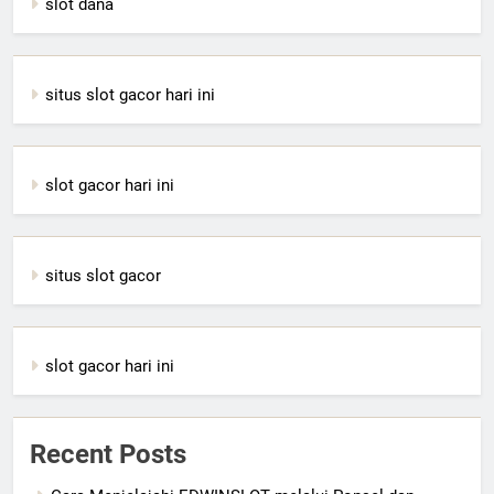
slot dana
situs slot gacor hari ini
slot gacor hari ini
situs slot gacor
slot gacor hari ini
Recent Posts