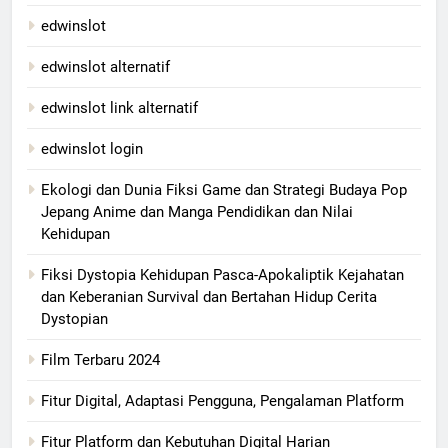
edwinslot
edwinslot alternatif
edwinslot link alternatif
edwinslot login
Ekologi dan Dunia Fiksi Game dan Strategi Budaya Pop
Jepang Anime dan Manga Pendidikan dan Nilai
Kehidupan
Fiksi Dystopia Kehidupan Pasca-Apokaliptik Kejahatan
dan Keberanian Survival dan Bertahan Hidup Cerita
Dystopian
Film Terbaru 2024
Fitur Digital, Adaptasi Pengguna, Pengalaman Platform
Fitur Platform dan Kebutuhan Digital Harian