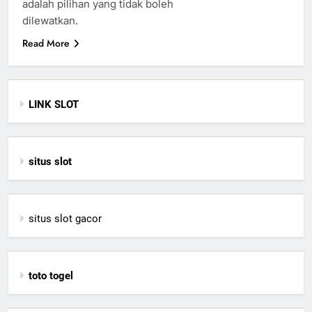
adalah pilihan yang tidak boleh
dilewatkan.
Read More
LINK SLOT
situs slot
situs slot gacor
toto togel