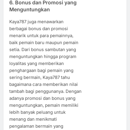
6.
Bonus dan Promosi yang
Menguntungkan
Kaya787 juga menawarkan
berbagai bonus dan promosi
menarik untuk para pemainnya,
baik pemain baru maupun pemain
setia. Dari bonus sambutan yang
menguntungkan hingga program
loyalitas yang memberikan
penghargaan bagi pemain yang
sering bermain, Kaya787 tahu
bagaimana cara memberikan nilai
tambah bagi penggunanya. Dengan
adanya promosi dan bonus yang
menguntungkan, pemain memiliki
lebih banyak peluang untuk
menang dan menikmati
pengalaman bermain yang