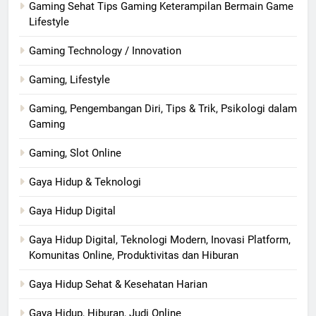
Gaming Sehat Tips Gaming Keterampilan Bermain Game
Lifestyle
Gaming Technology / Innovation
Gaming, Lifestyle
Gaming, Pengembangan Diri, Tips & Trik, Psikologi dalam
Gaming
Gaming, Slot Online
Gaya Hidup & Teknologi
Gaya Hidup Digital
Gaya Hidup Digital, Teknologi Modern, Inovasi Platform,
Komunitas Online, Produktivitas dan Hiburan
Gaya Hidup Sehat & Kesehatan Harian
Gaya Hidup, Hiburan, Judi Online