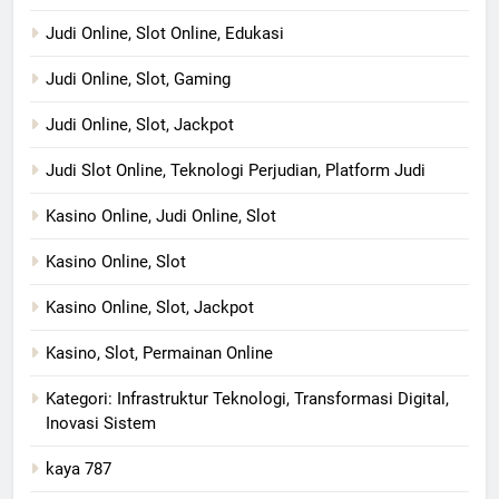
Judi Online, Slot Online, Edukasi
Judi Online, Slot, Gaming
Judi Online, Slot, Jackpot
Judi Slot Online, Teknologi Perjudian, Platform Judi
Kasino Online, Judi Online, Slot
Kasino Online, Slot
Kasino Online, Slot, Jackpot
Kasino, Slot, Permainan Online
Kategori: Infrastruktur Teknologi, Transformasi Digital,
Inovasi Sistem
kaya 787