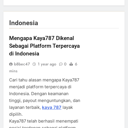
Indonesia
Mengapa Kaya787 Dikenal
Sebagai Platform Terpercaya
di Indonesia
b8bec47
1 year ago
0
6
mins
Cari tahu alasan mengapa Kaya787
menjadi platform terpercaya di
Indonesia. Dengan keamanan
tinggi, payout menguntungkan, dan
layanan terbaik,
kaya 787
layak
dipilih.
Kaya787 telah berhasil menempati
posisi terdepan sebagai platform