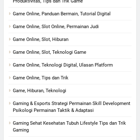
Produktivitas, Tips dan Trik Game
Game Online, Panduan Bermain, Tutorial Digital
Game Online, Slot Online, Permainan Judi
Game Online, Slot, Hiburan
Game Online, Slot, Teknologi Game
Game Online, Teknologi Digital, Ulasan Platform
Game Online, Tips dan Trik
Game, Hiburan, Teknologi
Gaming & Esports Strategi Permainan Skill Development
Psikologi Permainan Taktik & Adaptasi
Gaming Sehat Kesehatan Tubuh Lifestyle Tips dan Trik
Gaming