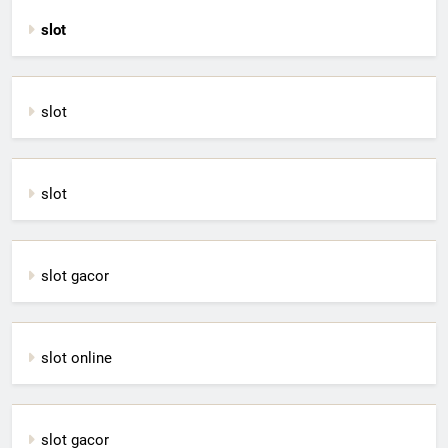
slot
slot
slot
slot gacor
slot online
slot gacor