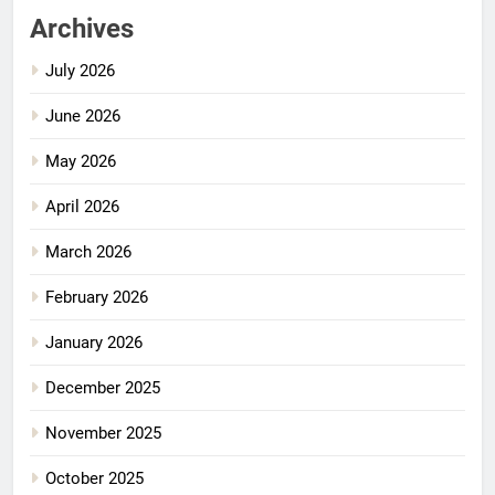
Archives
July 2026
June 2026
May 2026
April 2026
March 2026
February 2026
January 2026
December 2025
November 2025
October 2025