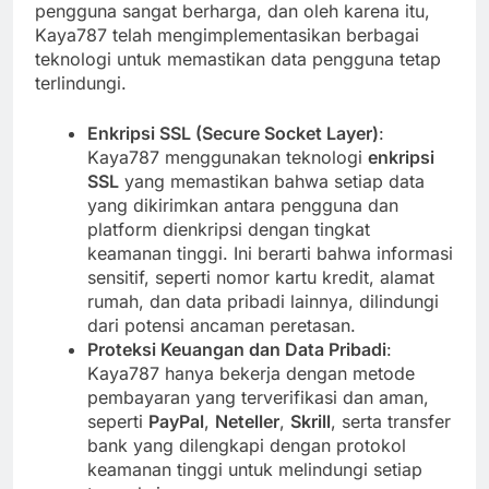
pengguna sangat berharga, dan oleh karena itu,
Kaya787 telah mengimplementasikan berbagai
teknologi untuk memastikan data pengguna tetap
terlindungi.
Enkripsi SSL (Secure Socket Layer)
:
Kaya787 menggunakan teknologi
enkripsi
SSL
yang memastikan bahwa setiap data
yang dikirimkan antara pengguna dan
platform dienkripsi dengan tingkat
keamanan tinggi. Ini berarti bahwa informasi
sensitif, seperti nomor kartu kredit, alamat
rumah, dan data pribadi lainnya, dilindungi
dari potensi ancaman peretasan.
Proteksi Keuangan dan Data Pribadi
:
Kaya787 hanya bekerja dengan metode
pembayaran yang terverifikasi dan aman,
seperti
PayPal
,
Neteller
,
Skrill
, serta transfer
bank yang dilengkapi dengan protokol
keamanan tinggi untuk melindungi setiap