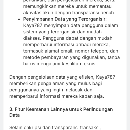
memungkinkan mereka untuk memantau
aktivitas akun dengan transparansi penuh.
Penyimpanan Data yang Terorganisir
:
Kaya787 menyimpan data pengguna dalam
sistem yang terorganisir dan mudah
diakses. Pengguna dapat dengan mudah
memperbarui informasi pribadi mereka,
termasuk alamat email, nomor telepon, dan
metode pembayaran yang digunakan, tanpa
harus mengalami kesulitan teknis.
Dengan pengelolaan data yang efisien, Kaya787
memberikan pengalaman yang mulus bagi
penggunanya yang ingin melacak dan
memperbarui informasi mereka kapan saja.
3.
Fitur Keamanan Lainnya untuk Perlindungan
Data
Selain enkripsi dan transparansi transaksi,