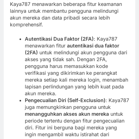
Kaya787 menawarkan beberapa fitur keamanan
lainnya untuk membantu pengguna melindungi
akun mereka dan data pribadi secara lebih
komprehensif.
Autentikasi Dua Faktor (2FA)
: Kaya787
menawarkan fitur
autentikasi dua faktor
(2FA)
untuk melindungi akun pengguna dari
akses yang tidak sah. Dengan 2FA,
pengguna harus memasukkan kode
verifikasi yang dikirimkan ke perangkat
mereka setiap kali mereka login, menambah
lapisan perlindungan yang lebih kuat pada
akun mereka.
Pengecualian Diri (Self-Exclusion)
: Kaya787
juga memungkinkan pengguna untuk
menangguhkan akses akun mereka
untuk
periode tertentu dengan fitur pengecualian
diri. Fitur ini berguna bagi mereka yang
ingin mengambil waktu istirahat dari