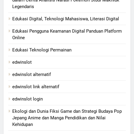
Legendaris
Edukasi Digital, Teknologi Mahasiswa, Literasi Digital
Edukasi Pengguna Keamanan Digital Panduan Platform
Online
Edukasi Teknologi Permainan
edwinslot
edwinslot alternatif
edwinslot link alternatif
edwinslot login
Ekologi dan Dunia Fiksi Game dan Strategi Budaya Pop
Jepang Anime dan Manga Pendidikan dan Nilai
Kehidupan