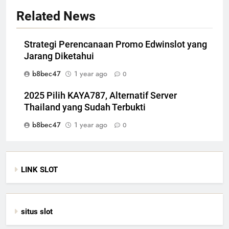
Related News
Strategi Perencanaan Promo Edwinslot yang
Jarang Diketahui
b8bec47
1 year ago
0
2025 Pilih KAYA787, Alternatif Server
Thailand yang Sudah Terbukti
b8bec47
1 year ago
0
LINK SLOT
situs slot