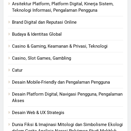
Arsitektur Platform, Platform Digital, Kinerja Sistem,
Teknologi Informasi, Pengalaman Pengguna
Brand Digital dan Reputasi Online
Budaya & Identitas Global
Casino & Gaming, Keamanan & Privasi, Teknologi
Casino, Slot Games, Gambling
Catur
Desain Mobile-Friendly dan Pengalaman Pengguna
Desain Platform Digital, Navigasi Pengguna, Pengalaman
Akses
Desain Web & UX Strategis
Dunia Fiksi & Imajinasi Mitologi dan Simbolisme Ekologi
dalam Cerita Analisis Narasi Pokémon Studi Makhluk