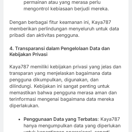
permainan atau yang merasa perlu
mengontrol kebiasaan berjudi mereka.
Dengan berbagai fitur keamanan ini, Kaya787
memberikan perlindungan menyeluruh untuk data
pribadi dan aktivitas pengguna.
4.
Transparansi dalam Pengelolaan Data dan
Kebijakan Privasi
Kaya787 memiliki kebijakan privasi yang jelas dan
transparan yang menjelaskan bagaimana data
pengguna dikumpulkan, digunakan, dan
dilindungi. Kebijakan ini sangat penting untuk
memastikan bahwa pengguna merasa aman dan
terinformasi mengenai bagaimana data mereka
diperlakukan.
Penggunaan Data yang Terbatas
: Kaya787
hanya mengumpulkan data yang diperlukan