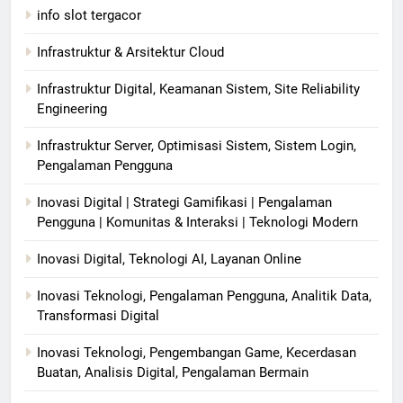
info slot tergacor
Infrastruktur & Arsitektur Cloud
Infrastruktur Digital, Keamanan Sistem, Site Reliability
Engineering
Infrastruktur Server, Optimisasi Sistem, Sistem Login,
Pengalaman Pengguna
Inovasi Digital | Strategi Gamifikasi | Pengalaman
Pengguna | Komunitas & Interaksi | Teknologi Modern
Inovasi Digital, Teknologi AI, Layanan Online
Inovasi Teknologi, Pengalaman Pengguna, Analitik Data,
Transformasi Digital
Inovasi Teknologi, Pengembangan Game, Kecerdasan
Buatan, Analisis Digital, Pengalaman Bermain