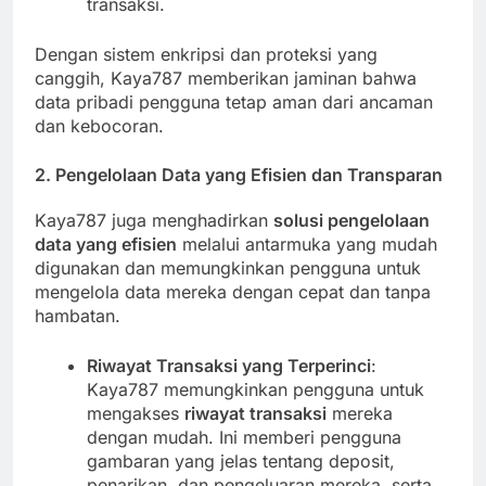
transaksi.
Dengan sistem enkripsi dan proteksi yang
canggih, Kaya787 memberikan jaminan bahwa
data pribadi pengguna tetap aman dari ancaman
dan kebocoran.
2.
Pengelolaan Data yang Efisien dan Transparan
Kaya787 juga menghadirkan
solusi pengelolaan
data yang efisien
melalui antarmuka yang mudah
digunakan dan memungkinkan pengguna untuk
mengelola data mereka dengan cepat dan tanpa
hambatan.
Riwayat Transaksi yang Terperinci
:
Kaya787 memungkinkan pengguna untuk
mengakses
riwayat transaksi
mereka
dengan mudah. Ini memberi pengguna
gambaran yang jelas tentang deposit,
penarikan, dan pengeluaran mereka, serta