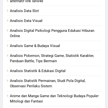
alternatif link laris4d
Analisis Data Slot
Analisis Data Visual
Analisis Digital Psikologi Pengguna Edukasi Hiburan
Online
Analisis Game & Budaya Visual
Analisis Pokemon, Strategi Game, Statistik Karakter,
Panduan Battle, Tips Bermain
Analisis Statistik & Edukasi Digital
Analisis Statistik Permainan, Studi Pola Digital,
Observasi Perilaku Sistem
Anime dan Manga Game dan Teknologi Budaya Populer
Mitologi dan Fantasi