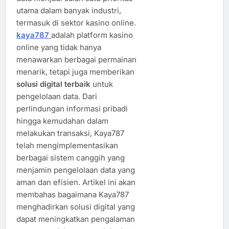
utama dalam banyak industri,
termasuk di sektor kasino online.
kaya787
adalah platform kasino
online yang tidak hanya
menawarkan berbagai permainan
menarik, tetapi juga memberikan
solusi digital terbaik
untuk
pengelolaan data. Dari
perlindungan informasi pribadi
hingga kemudahan dalam
melakukan transaksi, Kaya787
telah mengimplementasikan
berbagai sistem canggih yang
menjamin pengelolaan data yang
aman dan efisien. Artikel ini akan
membahas bagaimana Kaya787
menghadirkan solusi digital yang
dapat meningkatkan pengalaman