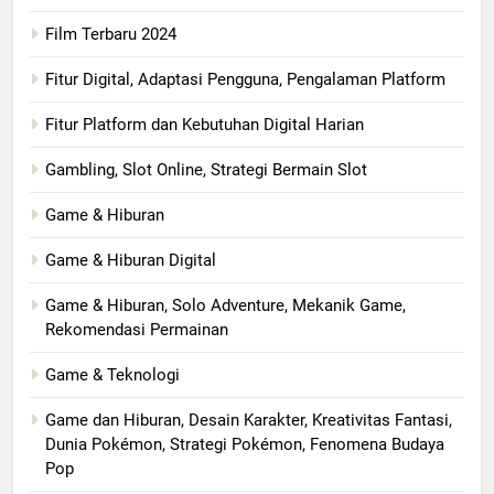
Film Terbaru 2024
Fitur Digital, Adaptasi Pengguna, Pengalaman Platform
Fitur Platform dan Kebutuhan Digital Harian
Gambling, Slot Online, Strategi Bermain Slot
Game & Hiburan
Game & Hiburan Digital
Game & Hiburan, Solo Adventure, Mekanik Game,
Rekomendasi Permainan
Game & Teknologi
Game dan Hiburan, Desain Karakter, Kreativitas Fantasi,
Dunia Pokémon, Strategi Pokémon, Fenomena Budaya
Pop