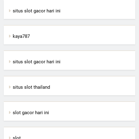
situs slot gacor hari ini
kaya787
situs slot gacor hari ini
situs slot thailand
slot gacor hari ini
slot