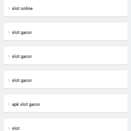
slot online
slot gacor
slot gacor
slot gacor
apk slot gacor
slot