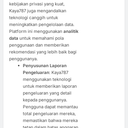
kebijakan privasi yang kuat,
Kaya787 juga mengandalkan
teknologi canggih untuk
meningkatkan pengelolaan data.
Platform ini menggunakan
analitik
data
untuk memahami pola
penggunaan dan memberikan
rekomendasi yang lebih baik bagi
penggunanya.
Penyusunan Laporan
Pengeluaran
: Kaya787
menggunakan teknologi
untuk memberikan laporan
pengeluaran yang detail
kepada penggunanya.
Pengguna dapat memantau
total pengeluaran mereka,
memastikan bahwa mereka
tetap dalam batas anggaran