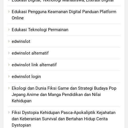
Edukasi Pengguna Keamanan Digital Panduan Platform
Online
Edukasi Teknologi Permainan
edwinslot
edwinslot alternatif
edwinslot link alternatif
edwinslot login
Ekologi dan Dunia Fiksi Game dan Strategi Budaya Pop
Jepang Anime dan Manga Pendidikan dan Nilai
Kehidupan
Fiksi Dystopia Kehidupan Pasca-Apokaliptik Kejahatan
dan Keberanian Survival dan Bertahan Hidup Cerita
Dystopian