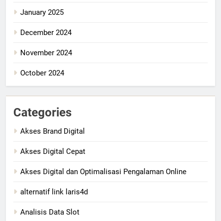
January 2025
December 2024
November 2024
October 2024
Categories
Akses Brand Digital
Akses Digital Cepat
Akses Digital dan Optimalisasi Pengalaman Online
alternatif link laris4d
Analisis Data Slot