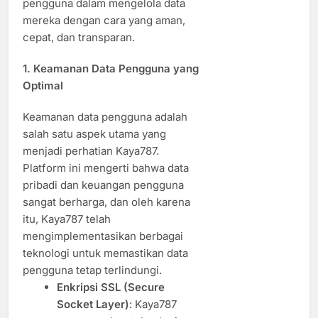
pengguna dalam mengelola data
mereka dengan cara yang aman,
cepat, dan transparan.
1.
Keamanan Data Pengguna yang
Optimal
Keamanan data pengguna adalah
salah satu aspek utama yang
menjadi perhatian Kaya787.
Platform ini mengerti bahwa data
pribadi dan keuangan pengguna
sangat berharga, dan oleh karena
itu, Kaya787 telah
mengimplementasikan berbagai
teknologi untuk memastikan data
pengguna tetap terlindungi.
Enkripsi SSL (Secure
Socket Layer)
: Kaya787