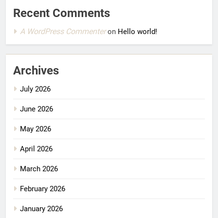
Recent Comments
A WordPress Commenter
on
Hello world!
Archives
July 2026
June 2026
May 2026
April 2026
March 2026
February 2026
January 2026