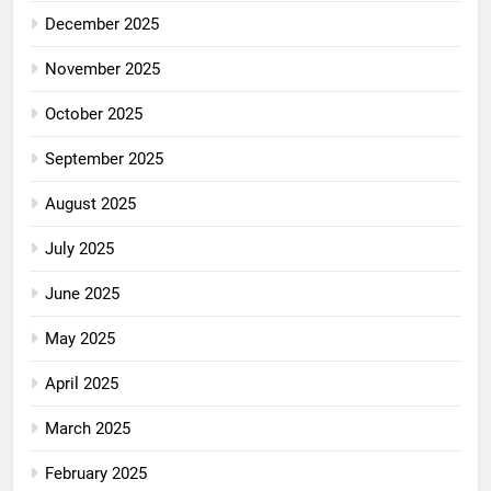
December 2025
November 2025
October 2025
September 2025
August 2025
July 2025
June 2025
May 2025
April 2025
March 2025
February 2025