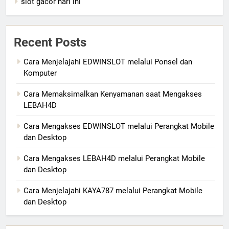
slot gacor hari ini
Recent Posts
Cara Menjelajahi EDWINSLOT melalui Ponsel dan
Komputer
Cara Memaksimalkan Kenyamanan saat Mengakses
LEBAH4D
Cara Mengakses EDWINSLOT melalui Perangkat Mobile
dan Desktop
Cara Mengakses LEBAH4D melalui Perangkat Mobile
dan Desktop
Cara Menjelajahi KAYA787 melalui Perangkat Mobile
dan Desktop