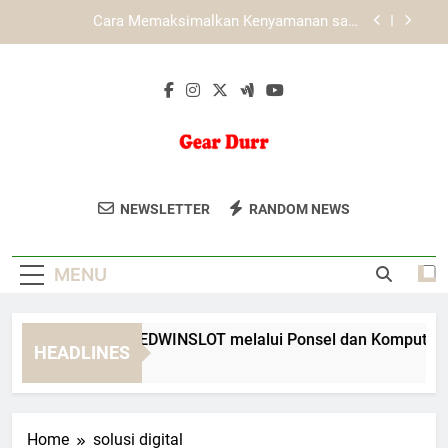
Skip
Cara Mengakses EDWINSLOT melalui Perangkat
to
Mobile dan Desktop
content
Cara Mengakses LEBAH4D melalui Perangkat
Mobile dan Desktop
Cara Menjelajahi EDWINSLOT melalui Ponsel dan
Komputer
Cara Memaksimalkan Kenyamanan saat
Mengakses LEBAH4D
Gear Durr
Temukan Berbagai Peralatan Dan
Cara Mengakses EDWINSLOT melalui Perangkat
NEWSLETTER
RANDOM NEWS
Mobile dan Desktop
Aksesoris Outdoor Berkualitas Di
Cara Mengakses LEBAH4D melalui Perangkat
Geardurr. Persiapan Terbaik Untuk
Mobile dan Desktop
MENU
Petualangan Anda.
ra Menjelajahi EDWINSLOT melalui Ponsel dan Komputer
HEADLINES
Weeks Ago
Home
solusi digital