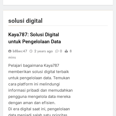
solusi digital
Kaya787: Solusi Digital
untuk Pengelolaan Data
b8bec47
2 years ago
0
8
mins
Pelajari bagaimana Kaya787
memberikan solusi digital terbaik
untuk pengelolaan data. Temukan
cara platform ini melindungi
informasi pribadi dan memudahkan
pengguna mengelola data mereka
dengan aman dan efisien.
Di era digital saat ini, pengelolaan
data menjadi salah satu prioritas