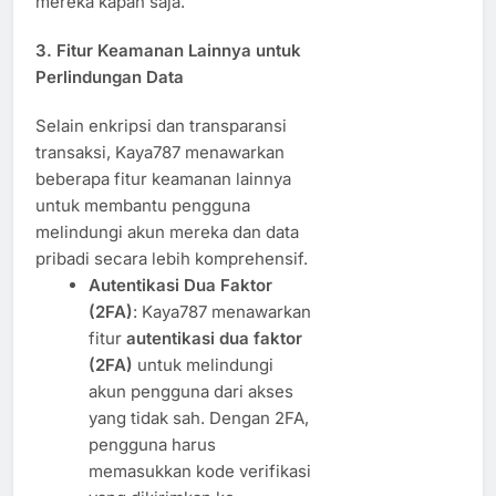
mereka kapan saja.
3.
Fitur Keamanan Lainnya untuk
Perlindungan Data
Selain enkripsi dan transparansi
transaksi, Kaya787 menawarkan
beberapa fitur keamanan lainnya
untuk membantu pengguna
melindungi akun mereka dan data
pribadi secara lebih komprehensif.
Autentikasi Dua Faktor
(2FA)
: Kaya787 menawarkan
fitur
autentikasi dua faktor
(2FA)
untuk melindungi
akun pengguna dari akses
yang tidak sah. Dengan 2FA,
pengguna harus
memasukkan kode verifikasi