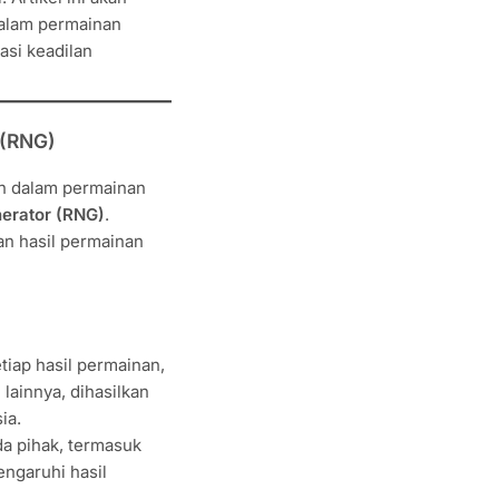
alam permainan
si keadilan
 (RNG)
an dalam permainan
erator (RNG)
.
an hasil permainan
iap hasil permainan,
 lainnya, dihasilkan
ia.
da pihak, termasuk
ngaruhi hasil