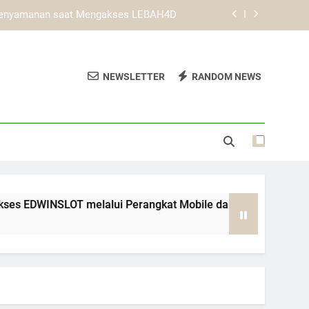
enyamanan saat Mengakses LEBAH4D
lalui Perangkat Mobile dan Desktop
elalui Perangkat Mobile dan Desktop
NEWSLETTER
RANDOM NEWS
WINSLOT melalui Ponsel dan Komputer
rr. Persiapan Terbaik Untuk Petualangan Anda.
enyamanan saat Mengakses LEBAH4D
lalui Perangkat Mobile dan Desktop
elalui Perangkat Mobile dan Desktop
OT melalui Perangkat Mobile dan Desktop
Cara Menga
3 Weeks Ago