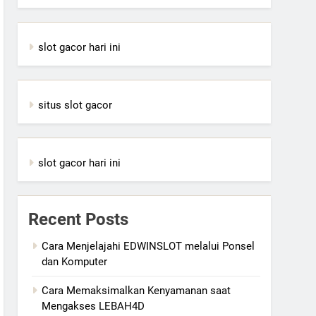
slot gacor hari ini
situs slot gacor
slot gacor hari ini
Recent Posts
Cara Menjelajahi EDWINSLOT melalui Ponsel
dan Komputer
Cara Memaksimalkan Kenyamanan saat
Mengakses LEBAH4D