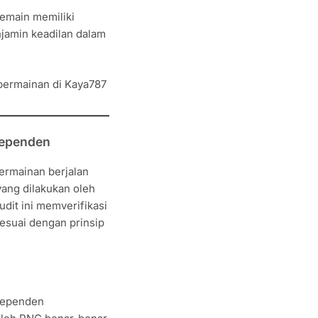
emain memiliki
jamin keadilan dalam
permainan di Kaya787
ndependen
rmainan berjalan
ang dilakukan oleh
dit ini memverifikasi
esuai dengan prinsip
dependen