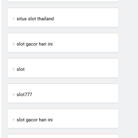
situs slot thailand
slot gacor hari ini
slot
slot777
slot gacor hari ini