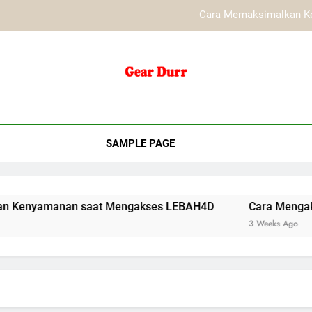
Cara Memaksimalkan K
Cara Mengakses EDWINSLOT me
Cara Mengakses LEBAH4D m
r Durr
Cara Menjelajahi ED
rbagai Peralatan Dan Aksesoris Outdoor Berkualitas Di Geardu
Cara Memaksimalkan K
SAMPLE PAGE
Cara Mengakses EDWINSLOT me
Cara Mengakses LEBAH4D m
nan saat Mengakses LEBAH4D
Cara Mengakses EDWINSL
3 Weeks Ago