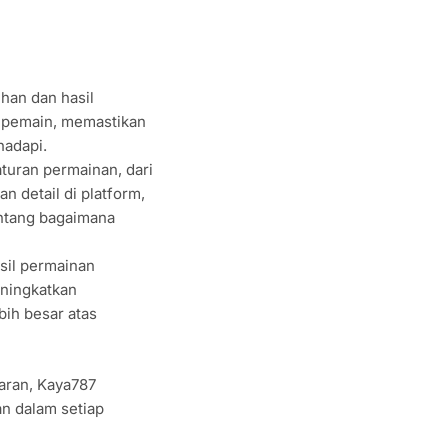
uhan dan hasil
 pemain, memastikan
adapi.
turan permainan, dari
n detail di platform,
ntang bagaimana
asil permainan
ningkatkan
bih besar atas
aran, Kaya787
n dalam setiap