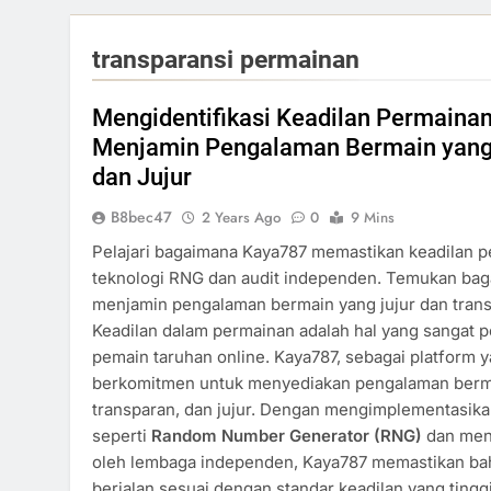
transparansi permainan
Mengidentifikasi Keadilan Permainan
Menjamin Pengalaman Bermain yang
dan Jujur
B8bec47
2 Years Ago
0
9 Mins
Pelajari bagaimana Kaya787 memastikan keadilan 
teknologi RNG dan audit independen. Temukan baga
menjamin pengalaman bermain yang jujur dan trans
Keadilan dalam permainan adalah hal yang sangat p
pemain taruhan online. Kaya787, sebagai platform y
berkomitmen untuk menyediakan pengalaman berma
transparan, dan jujur. Dengan mengimplementasika
seperti
Random Number Generator (RNG)
dan menj
oleh lembaga independen, Kaya787 memastikan ba
berjalan sesuai dengan standar keadilan yang tinggi.