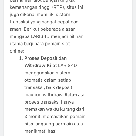
kemenangan tinggi (RTP), situs ini
juga dikenal memiliki sistem
transaksi yang sangat cepat dan
aman. Berikut beberapa alasan
mengapa LARIS4D menjadi pilihan
utama bagi para pemain slot
online:
Proses Deposit dan
Withdraw Kilat
LARIS4D
menggunakan sistem
otomatis dalam setiap
transaksi, baik deposit
maupun withdraw. Rata-rata
proses transaksi hanya
memakan waktu kurang dari
3 menit, memastikan pemain
bisa langsung bermain atau
menikmati hasil