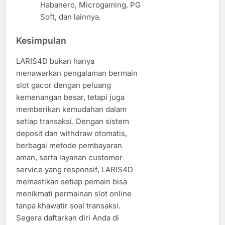
Habanero, Microgaming, PG
Soft, dan lainnya.
Kesimpulan
LARIS4D bukan hanya
menawarkan pengalaman bermain
slot gacor dengan peluang
kemenangan besar, tetapi juga
memberikan kemudahan dalam
setiap transaksi. Dengan sistem
deposit dan withdraw otomatis,
berbagai metode pembayaran
aman, serta layanan customer
service yang responsif, LARIS4D
memastikan setiap pemain bisa
menikmati permainan slot online
tanpa khawatir soal transaksi.
Segera daftarkan diri Anda di