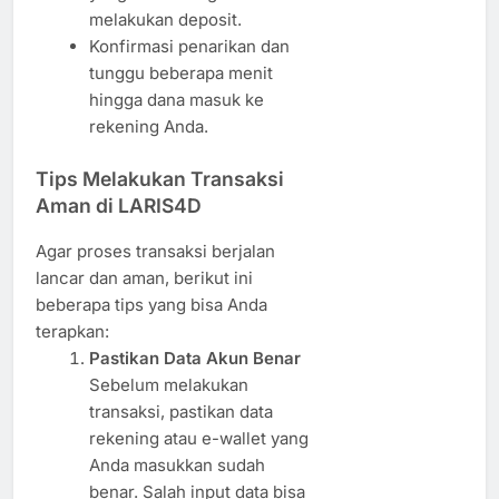
melakukan deposit.
Konfirmasi penarikan dan
tunggu beberapa menit
hingga dana masuk ke
rekening Anda.
Tips Melakukan Transaksi
Aman di LARIS4D
Agar proses transaksi berjalan
lancar dan aman, berikut ini
beberapa tips yang bisa Anda
terapkan:
Pastikan Data Akun Benar
Sebelum melakukan
transaksi, pastikan data
rekening atau e-wallet yang
Anda masukkan sudah
benar. Salah input data bisa