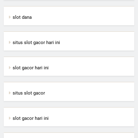
slot dana
situs slot gacor hari ini
slot gacor hari ini
situs slot gacor
slot gacor hari ini