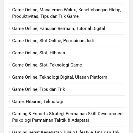
Game Online, Manajemen Waktu, Keseimbangan Hidup,
Produktivitas, Tips dan Trik Game
Game Online, Panduan Bermain, Tutorial Digital
Game Online, Slot Online, Permainan Judi
Game Online, Slot, Hiburan
Game Online, Slot, Teknologi Game
Game Online, Teknologi Digital, Ulasan Platform
Game Online, Tips dan Trik
Game, Hiburan, Teknologi
Gaming & Esports Strategi Permainan Skill Development
Psikologi Permainan Taktik & Adaptasi
Gaming Sehat Kesehatan Tubuh Lifestyle Tips dan Trik