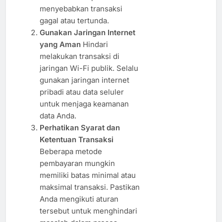
menyebabkan transaksi
gagal atau tertunda.
Gunakan Jaringan Internet
yang Aman
Hindari
melakukan transaksi di
jaringan Wi-Fi publik. Selalu
gunakan jaringan internet
pribadi atau data seluler
untuk menjaga keamanan
data Anda.
Perhatikan Syarat dan
Ketentuan Transaksi
Beberapa metode
pembayaran mungkin
memiliki batas minimal atau
maksimal transaksi. Pastikan
Anda mengikuti aturan
tersebut untuk menghindari