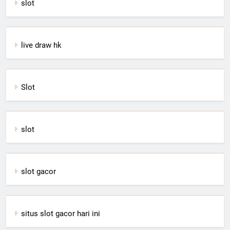
slot
live draw hk
Slot
slot
slot gacor
situs slot gacor hari ini