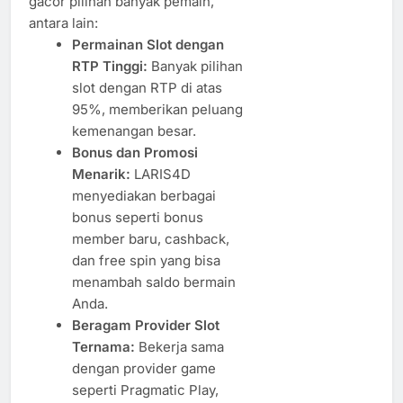
gacor pilihan banyak pemain,
antara lain:
Permainan Slot dengan
RTP Tinggi:
Banyak pilihan
slot dengan RTP di atas
95%, memberikan peluang
kemenangan besar.
Bonus dan Promosi
Menarik:
LARIS4D
menyediakan berbagai
bonus seperti bonus
member baru, cashback,
dan free spin yang bisa
menambah saldo bermain
Anda.
Beragam Provider Slot
Ternama:
Bekerja sama
dengan provider game
seperti Pragmatic Play,