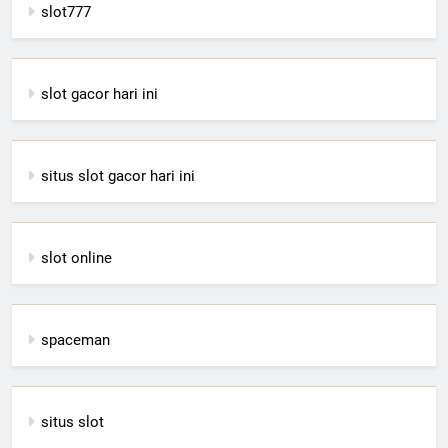
slot777
slot gacor hari ini
situs slot gacor hari ini
slot online
spaceman
situs slot