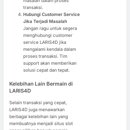
masalah dalam proses
transaksi.
Hubungi Customer Service
Jika Terjadi Masalah
Jangan ragu untuk segera
menghubungi customer
service LARIS4D jika
mengalami kendala dalam
proses transaksi. Tim
support akan memberikan
solusi cepat dan tepat.
Kelebihan Lain Bermain di
LARIS4D
Selain transaksi yang cepat,
LARIS4D juga menawarkan
berbagai kelebihan lain yang
membuatnya menjadi situs slot