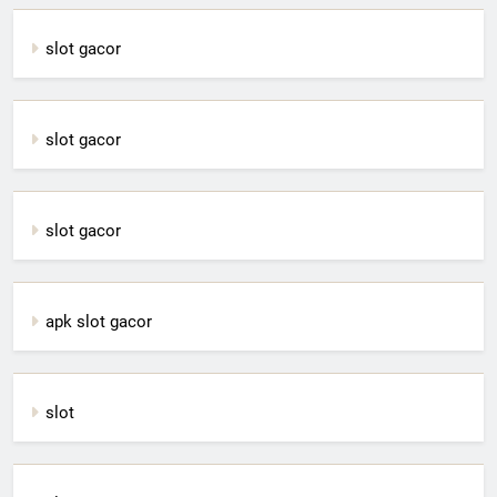
slot gacor
slot gacor
slot gacor
apk slot gacor
slot