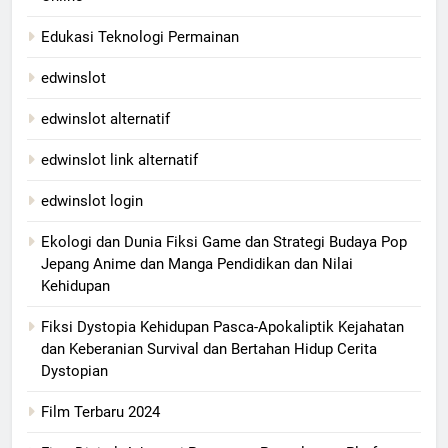
Edukasi Teknologi Permainan
edwinslot
edwinslot alternatif
edwinslot link alternatif
edwinslot login
Ekologi dan Dunia Fiksi Game dan Strategi Budaya Pop
Jepang Anime dan Manga Pendidikan dan Nilai
Kehidupan
Fiksi Dystopia Kehidupan Pasca-Apokaliptik Kejahatan
dan Keberanian Survival dan Bertahan Hidup Cerita
Dystopian
Film Terbaru 2024