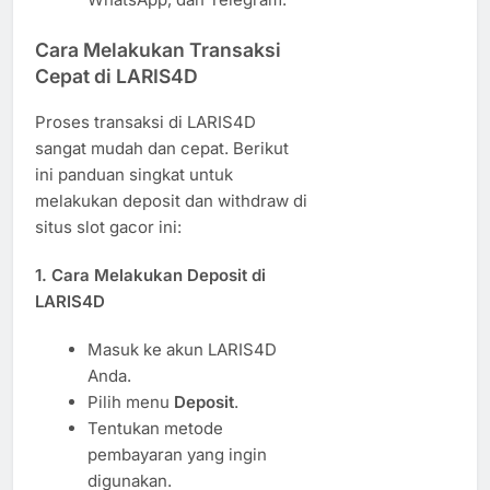
Cara Melakukan Transaksi
Cepat di LARIS4D
Proses transaksi di LARIS4D
sangat mudah dan cepat. Berikut
ini panduan singkat untuk
melakukan deposit dan withdraw di
situs slot gacor ini:
1.
Cara Melakukan Deposit di
LARIS4D
Masuk ke akun LARIS4D
Anda.
Pilih menu
Deposit
.
Tentukan metode
pembayaran yang ingin
digunakan.