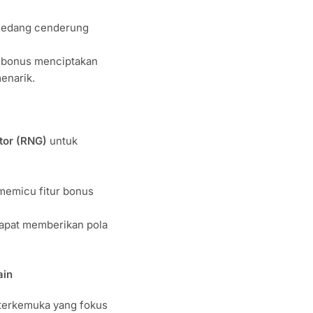
a sedang cenderung
r bonus menciptakan
enarik.
or (RNG)
untuk
memicu fitur bonus
dapat memberikan pola
ain
 terkemuka yang fokus