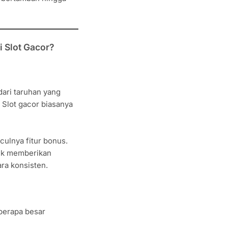
i Slot Gacor?
dari taruhan yang
 Slot gacor biasanya
ulnya fitur bonus.
tuk memberikan
a konsisten.
eberapa besar