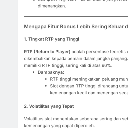
dimenangkan.
Mengapa Fitur Bonus Lebih Sering Keluar d
1. Tingkat RTP yang Tinggi
RTP (Return to Player)
adalah persentase teoretis 
dikembalikan kepada pemain dalam jangka panjang.
memiliki RTP tinggi, sering kali di atas 96%.
Dampaknya:
RTP tinggi meningkatkan peluang munc
Slot dengan RTP tinggi dirancang un
kemenangan kecil dan menengah secar
2. Volatilitas yang Tepat
Volatilitas slot menentukan seberapa sering dan s
kemenangan yang dapat diperoleh.