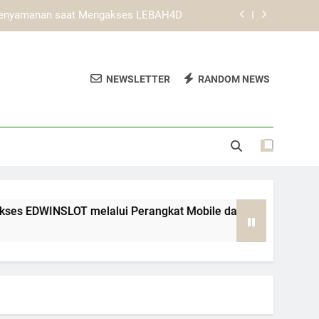
enyamanan saat Mengakses LEBAH4D
lalui Perangkat Mobile dan Desktop
elalui Perangkat Mobile dan Desktop
NEWSLETTER
RANDOM NEWS
WINSLOT melalui Ponsel dan Komputer
rr. Persiapan Terbaik Untuk Petualangan Anda.
enyamanan saat Mengakses LEBAH4D
lalui Perangkat Mobile dan Desktop
elalui Perangkat Mobile dan Desktop
LOT melalui Perangkat Mobile dan Desktop
Cara Meng
3 Weeks Ago