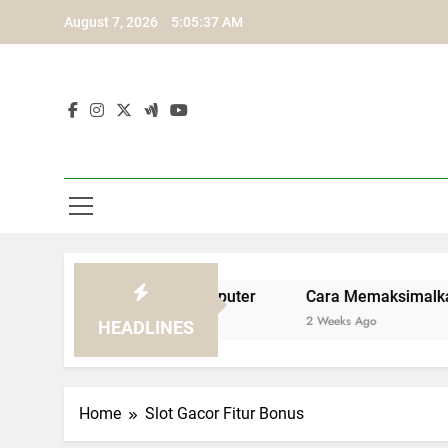
Skip
August 7, 2026
5:05:38 AM
to
content
Gea
Temukan Be
ui Ponsel dan Komputer
Cara Memaksimalkan Kenyama
2 Weeks Ago
HEADLINES
Home
Slot Gacor Fitur Bonus