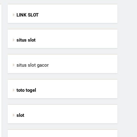
LINK SLOT
situs slot
situs slot gacor
toto togel
slot