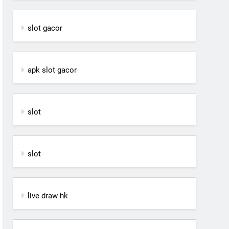
slot gacor
apk slot gacor
slot
slot
live draw hk