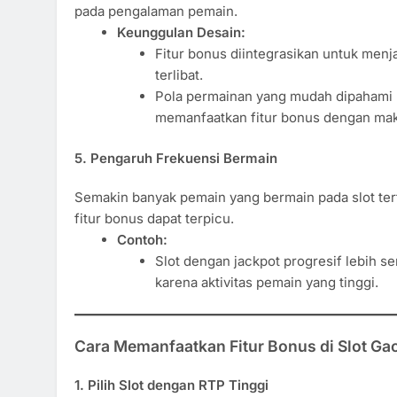
pada pengalaman pemain.
Keunggulan Desain:
Fitur bonus diintegrasikan untuk menj
terlibat.
Pola permainan yang mudah dipaham
memanfaatkan fitur bonus dengan mak
5. Pengaruh Frekuensi Bermain
Semakin banyak pemain yang bermain pada slot ter
fitur bonus dapat terpicu.
Contoh:
Slot dengan jackpot progresif lebih 
karena aktivitas pemain yang tinggi.
Cara Memanfaatkan Fitur Bonus di Slot Ga
1. Pilih Slot dengan RTP Tinggi