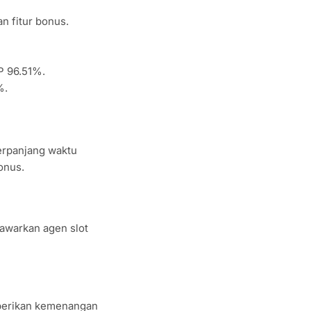
n fitur bonus.
 96.51%.
%.
erpanjang waktu
onus.
tawarkan agen slot
mberikan kemenangan