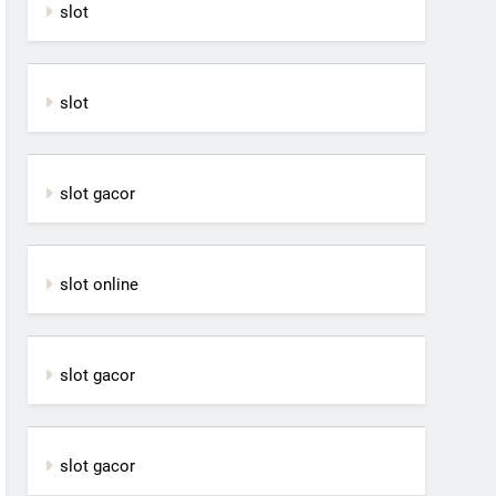
slot
slot
slot gacor
slot online
slot gacor
slot gacor