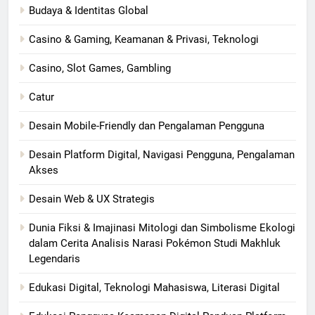
Budaya & Identitas Global
Casino & Gaming, Keamanan & Privasi, Teknologi
Casino, Slot Games, Gambling
Catur
Desain Mobile-Friendly dan Pengalaman Pengguna
Desain Platform Digital, Navigasi Pengguna, Pengalaman
Akses
Desain Web & UX Strategis
Dunia Fiksi & Imajinasi Mitologi dan Simbolisme Ekologi
dalam Cerita Analisis Narasi Pokémon Studi Makhluk
Legendaris
Edukasi Digital, Teknologi Mahasiswa, Literasi Digital