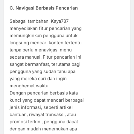
C. Navigasi Berbasis Pencarian
Sebagai tambahan, Kaya787
menyediakan fitur pencarian yang
memungkinkan pengguna untuk
langsung mencari konten tertentu
tanpa perlu menavigasi menu
secara manual. Fitur pencarian ini
sangat bermanfaat, terutama bagi
pengguna yang sudah tahu apa
yang mereka cari dan ingin
menghemat waktu.
Dengan pencarian berbasis kata
kunci yang dapat mencari berbagai
jenis informasi, seperti artikel
bantuan, riwayat transaksi, atau
promosi terkini, pengguna dapat
dengan mudah menemukan apa