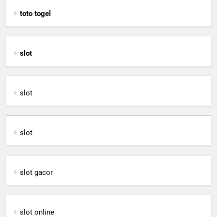
toto togel
slot
slot
slot
slot gacor
slot online