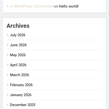
A WordPress Commenter
on
Hello world!
Archives
July 2026
June 2026
May 2026
April 2026
March 2026
February 2026
January 2026
December 2025