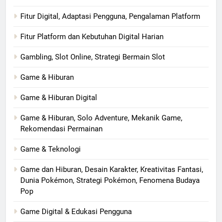
Fitur Digital, Adaptasi Pengguna, Pengalaman Platform
Fitur Platform dan Kebutuhan Digital Harian
Gambling, Slot Online, Strategi Bermain Slot
Game & Hiburan
Game & Hiburan Digital
Game & Hiburan, Solo Adventure, Mekanik Game,
Rekomendasi Permainan
Game & Teknologi
Game dan Hiburan, Desain Karakter, Kreativitas Fantasi,
Dunia Pokémon, Strategi Pokémon, Fenomena Budaya
Pop
Game Digital & Edukasi Pengguna