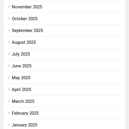
November 2025
October 2025
September 2025
August 2025
July 2025
June 2025
May 2025
April 2025
March 2025
February 2025
January 2025