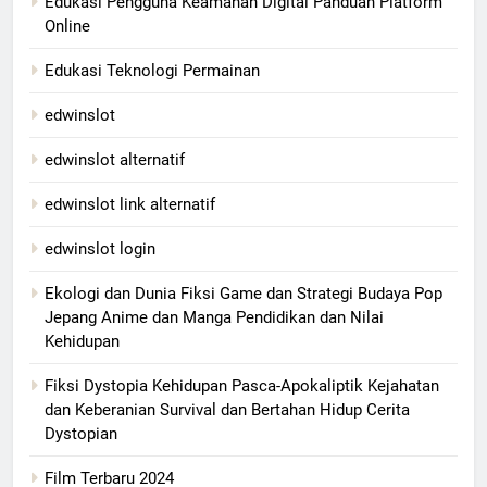
Edukasi Pengguna Keamanan Digital Panduan Platform
Online
Edukasi Teknologi Permainan
edwinslot
edwinslot alternatif
edwinslot link alternatif
edwinslot login
Ekologi dan Dunia Fiksi Game dan Strategi Budaya Pop
Jepang Anime dan Manga Pendidikan dan Nilai
Kehidupan
Fiksi Dystopia Kehidupan Pasca-Apokaliptik Kejahatan
dan Keberanian Survival dan Bertahan Hidup Cerita
Dystopian
Film Terbaru 2024