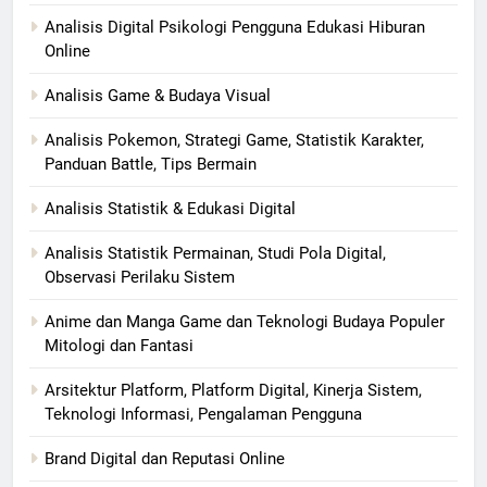
Analisis Digital Psikologi Pengguna Edukasi Hiburan
Online
Analisis Game & Budaya Visual
Analisis Pokemon, Strategi Game, Statistik Karakter,
Panduan Battle, Tips Bermain
Analisis Statistik & Edukasi Digital
Analisis Statistik Permainan, Studi Pola Digital,
Observasi Perilaku Sistem
Anime dan Manga Game dan Teknologi Budaya Populer
Mitologi dan Fantasi
Arsitektur Platform, Platform Digital, Kinerja Sistem,
Teknologi Informasi, Pengalaman Pengguna
Brand Digital dan Reputasi Online