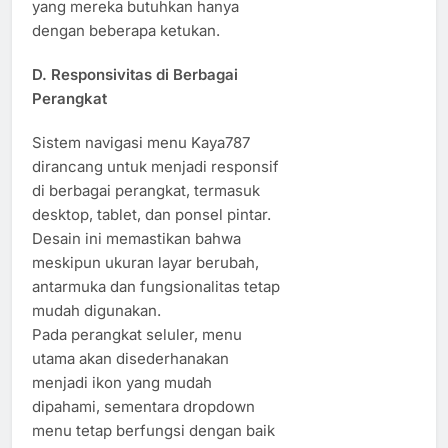
yang mereka butuhkan hanya
dengan beberapa ketukan.
D. Responsivitas di Berbagai
Perangkat
Sistem navigasi menu Kaya787
dirancang untuk menjadi responsif
di berbagai perangkat, termasuk
desktop, tablet, dan ponsel pintar.
Desain ini memastikan bahwa
meskipun ukuran layar berubah,
antarmuka dan fungsionalitas tetap
mudah digunakan.
Pada perangkat seluler, menu
utama akan disederhanakan
menjadi ikon yang mudah
dipahami, sementara dropdown
menu tetap berfungsi dengan baik