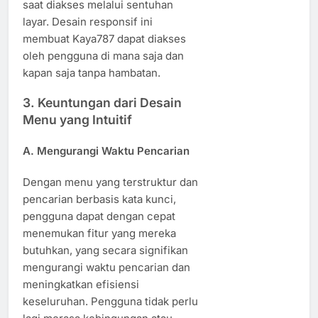
saat diakses melalui sentuhan
layar. Desain responsif ini
membuat Kaya787 dapat diakses
oleh pengguna di mana saja dan
kapan saja tanpa hambatan.
3. Keuntungan dari Desain
Menu yang Intuitif
A. Mengurangi Waktu Pencarian
Dengan menu yang terstruktur dan
pencarian berbasis kata kunci,
pengguna dapat dengan cepat
menemukan fitur yang mereka
butuhkan, yang secara signifikan
mengurangi waktu pencarian dan
meningkatkan efisiensi
keseluruhan. Pengguna tidak perlu