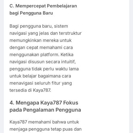
C. Mempercepat Pembelajaran
bagi Pengguna Baru
Bagi pengguna baru, sistem
navigasi yang jelas dan terstruktur
memungkinkan mereka untuk
dengan cepat memahami cara
menggunakan platform. Ketika
navigasi disusun secara intuitif,
pengguna tidak perlu waktu lama
untuk belajar bagaimana cara
menavigasi seluruh fitur yang
tersedia di Kaya787.
4. Mengapa Kaya787 Fokus
pada Pengalaman Pengguna
Kaya787 memahami bahwa untuk
menjaga pengguna tetap puas dan