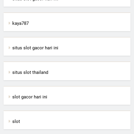
kaya787
situs slot gacor hari ini
situs slot thailand
slot gacor hari ini
slot