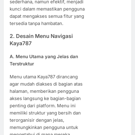
sederhana, namun efektif, menjadi
kunci dalam memastikan pengguna
dapat mengakses semua fitur yang
tersedia tanpa hambatan.
2. Desain Menu Navigasi
Kaya787
A. Menu Utama yang Jelas dan
Terstruktur
Menu utama Kaya787 dirancang
agar mudah diakses di bagian atas
halaman, memberikan pengguna
akses langsung ke bagian-bagian
penting dari platform. Menu ini
memiliki struktur yang bersih dan
terorganisir dengan jelas,
memungkinkan pengguna untuk
mengetahui di mana mereka