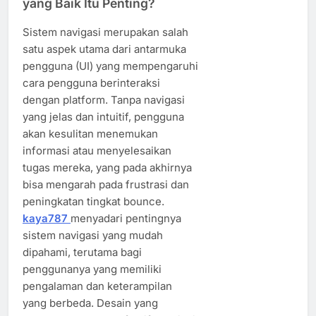
yang Baik Itu Penting?
Sistem navigasi merupakan salah
satu aspek utama dari antarmuka
pengguna (UI) yang mempengaruhi
cara pengguna berinteraksi
dengan platform. Tanpa navigasi
yang jelas dan intuitif, pengguna
akan kesulitan menemukan
informasi atau menyelesaikan
tugas mereka, yang pada akhirnya
bisa mengarah pada frustrasi dan
peningkatan tingkat bounce.
kaya787
menyadari pentingnya
sistem navigasi yang mudah
dipahami, terutama bagi
penggunanya yang memiliki
pengalaman dan keterampilan
yang berbeda. Desain yang