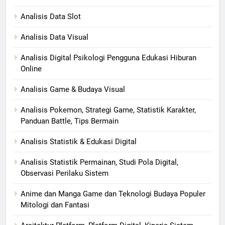
Analisis Data Slot
Analisis Data Visual
Analisis Digital Psikologi Pengguna Edukasi Hiburan
Online
Analisis Game & Budaya Visual
Analisis Pokemon, Strategi Game, Statistik Karakter,
Panduan Battle, Tips Bermain
Analisis Statistik & Edukasi Digital
Analisis Statistik Permainan, Studi Pola Digital,
Observasi Perilaku Sistem
Anime dan Manga Game dan Teknologi Budaya Populer
Mitologi dan Fantasi