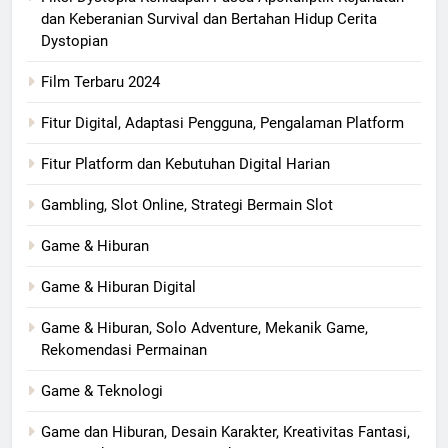
dan Keberanian Survival dan Bertahan Hidup Cerita
Dystopian
Film Terbaru 2024
Fitur Digital, Adaptasi Pengguna, Pengalaman Platform
Fitur Platform dan Kebutuhan Digital Harian
Gambling, Slot Online, Strategi Bermain Slot
Game & Hiburan
Game & Hiburan Digital
Game & Hiburan, Solo Adventure, Mekanik Game,
Rekomendasi Permainan
Game & Teknologi
Game dan Hiburan, Desain Karakter, Kreativitas Fantasi,