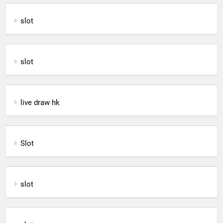
slot
slot
live draw hk
Slot
slot