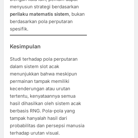
menyusun strategi berdasarkan
perilaku matematis sistem
, bukan
berdasarkan pola perputaran
spesifik.
Kesimpulan
Studi terhadap pola perputaran
dalam sistem slot acak
menunjukkan bahwa meskipun
permainan tampak memiliki
kecenderungan atau urutan
tertentu, kenyataannya semua
hasil dihasilkan oleh sistem acak
berbasis RNG. Pola-pola yang
tampak hanyalah hasil dari
probabilitas dan persepsi manusia
terhadap urutan visual.