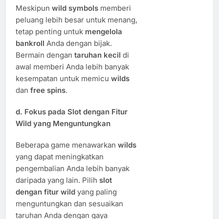
Meskipun
wild symbols
memberi
peluang lebih besar untuk menang,
tetap penting untuk
mengelola
bankroll
Anda dengan bijak.
Bermain dengan
taruhan kecil
di
awal memberi Anda lebih banyak
kesempatan untuk memicu
wilds
dan
free spins
.
d.
Fokus pada Slot dengan Fitur
Wild yang Menguntungkan
Beberapa game menawarkan
wilds
yang dapat meningkatkan
pengembalian Anda lebih banyak
daripada yang lain. Pilih
slot
dengan fitur wild
yang paling
menguntungkan dan sesuaikan
taruhan Anda dengan gaya