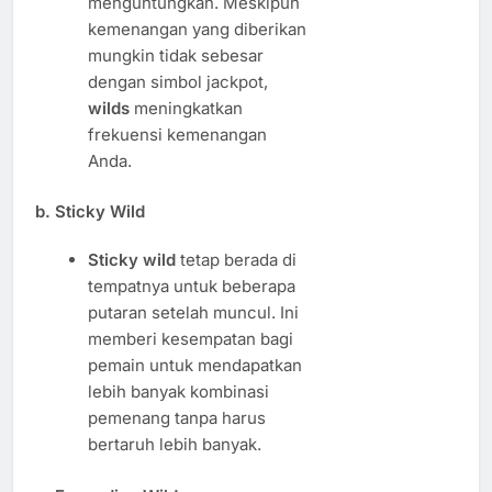
menguntungkan. Meskipun
kemenangan yang diberikan
mungkin tidak sebesar
dengan simbol jackpot,
wilds
meningkatkan
frekuensi kemenangan
Anda.
b.
Sticky Wild
Sticky wild
tetap berada di
tempatnya untuk beberapa
putaran setelah muncul. Ini
memberi kesempatan bagi
pemain untuk mendapatkan
lebih banyak kombinasi
pemenang tanpa harus
bertaruh lebih banyak.