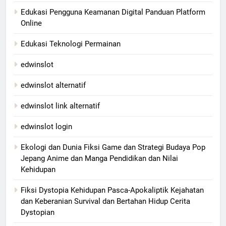
Edukasi Pengguna Keamanan Digital Panduan Platform
Online
Edukasi Teknologi Permainan
edwinslot
edwinslot alternatif
edwinslot link alternatif
edwinslot login
Ekologi dan Dunia Fiksi Game dan Strategi Budaya Pop
Jepang Anime dan Manga Pendidikan dan Nilai
Kehidupan
Fiksi Dystopia Kehidupan Pasca-Apokaliptik Kejahatan
dan Keberanian Survival dan Bertahan Hidup Cerita
Dystopian