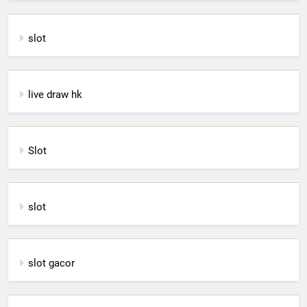
slot
live draw hk
Slot
slot
slot gacor