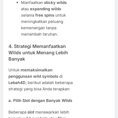
Manfaatkan
sticky wilds
atau
expanding wilds
selama
free spins
untuk
meningkatkan peluang
kemenangan tanpa
menambah taruhan.
4.
Strategi Memanfaatkan
Wilds untuk Menang Lebih
Banyak
Untuk
memaksimalkan
penggunaan wild symbols
di
Lebah4D
, berikut adalah beberapa
strategi yang bisa Anda terapkan:
a.
Pilih Slot dengan Banyak Wilds
Beberapa
slot
menawarkan lebih