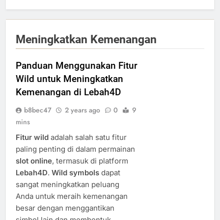
Meningkatkan Kemenangan
Panduan Menggunakan Fitur
Wild untuk Meningkatkan
Kemenangan di Lebah4D
b8bec47
2 years ago
0
9
mins
Fitur wild
adalah salah satu fitur
paling penting di dalam permainan
slot online
, termasuk di platform
Lebah4D
.
Wild symbols
dapat
sangat meningkatkan peluang
Anda untuk meraih kemenangan
besar dengan menggantikan
simbol lain dan membentuk