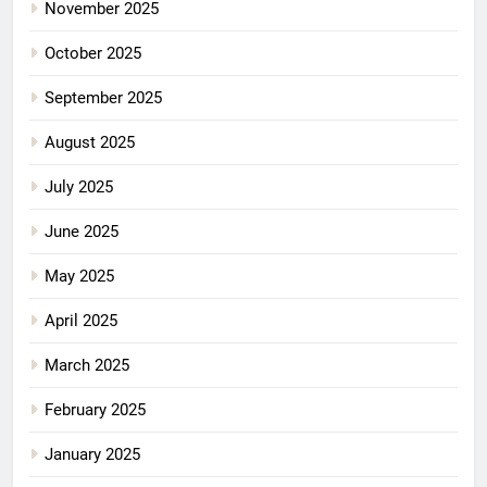
November 2025
October 2025
September 2025
August 2025
July 2025
June 2025
May 2025
April 2025
March 2025
February 2025
January 2025