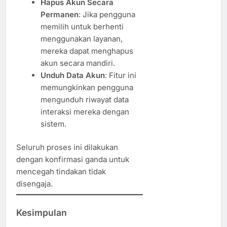
Hapus Akun Secara
Permanen
: Jika pengguna
memilih untuk berhenti
menggunakan layanan,
mereka dapat menghapus
akun secara mandiri.
Unduh Data Akun
: Fitur ini
memungkinkan pengguna
mengunduh riwayat data
interaksi mereka dengan
sistem.
Seluruh proses ini dilakukan
dengan konfirmasi ganda untuk
mencegah tindakan tidak
disengaja.
Kesimpulan