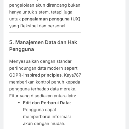
pengelolaan akun dirancang bukan
hanya untuk sistem, tetapi juga
untuk
pengalaman pengguna (UX)
yang fleksibel dan personal.
5.
Manajemen Data dan Hak
Pengguna
Menyesuaikan dengan standar
perlindungan data modern seperti
GDPR-inspired principles
, Kaya787
memberikan kontrol penuh kepada
pengguna terhadap data mereka.
Fitur yang disediakan antara lain:
Edit dan Perbarui Data
:
Pengguna dapat
memperbarui informasi
akun dengan mudah.