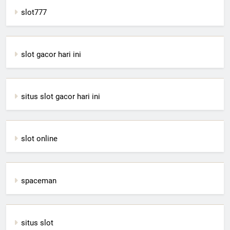
slot777
slot gacor hari ini
situs slot gacor hari ini
slot online
spaceman
situs slot