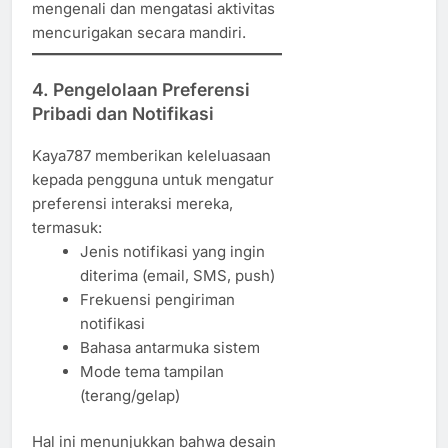
mengenali dan mengatasi aktivitas
mencurigakan secara mandiri.
4.
Pengelolaan Preferensi
Pribadi dan Notifikasi
Kaya787 memberikan keleluasaan
kepada pengguna untuk mengatur
preferensi interaksi mereka,
termasuk:
Jenis notifikasi yang ingin
diterima (email, SMS, push)
Frekuensi pengiriman
notifikasi
Bahasa antarmuka sistem
Mode tema tampilan
(terang/gelap)
Hal ini menunjukkan bahwa desain