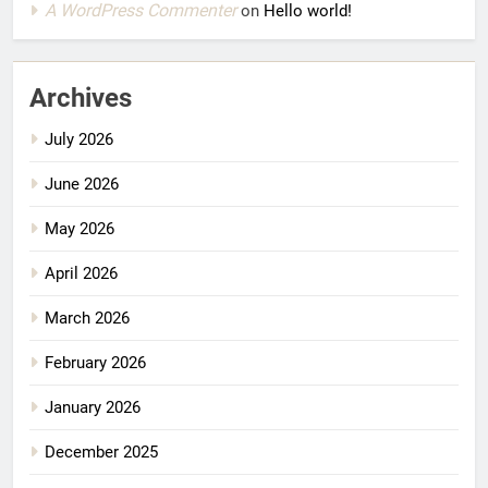
A WordPress Commenter
on
Hello world!
Archives
July 2026
June 2026
May 2026
April 2026
March 2026
February 2026
January 2026
December 2025