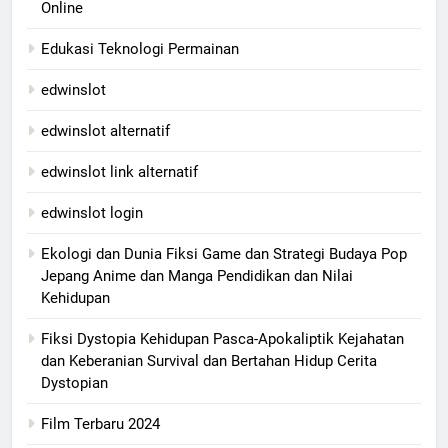
Online
Edukasi Teknologi Permainan
edwinslot
edwinslot alternatif
edwinslot link alternatif
edwinslot login
Ekologi dan Dunia Fiksi Game dan Strategi Budaya Pop
Jepang Anime dan Manga Pendidikan dan Nilai
Kehidupan
Fiksi Dystopia Kehidupan Pasca-Apokaliptik Kejahatan
dan Keberanian Survival dan Bertahan Hidup Cerita
Dystopian
Film Terbaru 2024