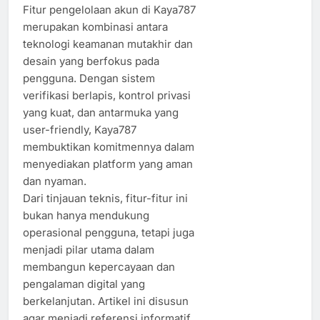
Fitur pengelolaan akun di Kaya787
merupakan kombinasi antara
teknologi keamanan mutakhir dan
desain yang berfokus pada
pengguna. Dengan sistem
verifikasi berlapis, kontrol privasi
yang kuat, dan antarmuka yang
user-friendly, Kaya787
membuktikan komitmennya dalam
menyediakan platform yang aman
dan nyaman.
Dari tinjauan teknis, fitur-fitur ini
bukan hanya mendukung
operasional pengguna, tetapi juga
menjadi pilar utama dalam
membangun kepercayaan dan
pengalaman digital yang
berkelanjutan. Artikel ini disusun
agar menjadi referensi informatif,