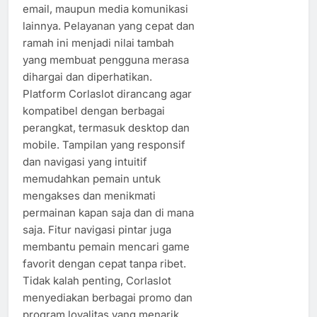
email, maupun media komunikasi
lainnya. Pelayanan yang cepat dan
ramah ini menjadi nilai tambah
yang membuat pengguna merasa
dihargai dan diperhatikan.
Platform Corlaslot dirancang agar
kompatibel dengan berbagai
perangkat, termasuk desktop dan
mobile. Tampilan yang responsif
dan navigasi yang intuitif
memudahkan pemain untuk
mengakses dan menikmati
permainan kapan saja dan di mana
saja. Fitur navigasi pintar juga
membantu pemain mencari game
favorit dengan cepat tanpa ribet.
Tidak kalah penting, Corlaslot
menyediakan berbagai promo dan
program loyalitas yang menarik.