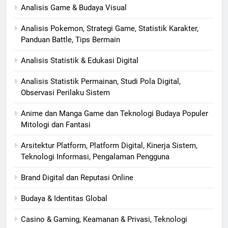
Analisis Game & Budaya Visual
Analisis Pokemon, Strategi Game, Statistik Karakter,
Panduan Battle, Tips Bermain
Analisis Statistik & Edukasi Digital
Analisis Statistik Permainan, Studi Pola Digital,
Observasi Perilaku Sistem
Anime dan Manga Game dan Teknologi Budaya Populer
Mitologi dan Fantasi
Arsitektur Platform, Platform Digital, Kinerja Sistem,
Teknologi Informasi, Pengalaman Pengguna
Brand Digital dan Reputasi Online
Budaya & Identitas Global
Casino & Gaming, Keamanan & Privasi, Teknologi