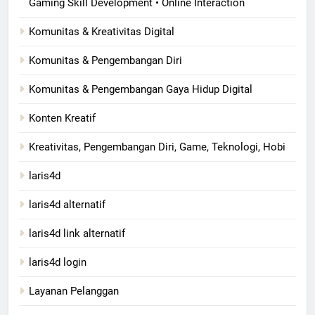
Gaming Skill Development • Online Interaction
Komunitas & Kreativitas Digital
Komunitas & Pengembangan Diri
Komunitas & Pengembangan Gaya Hidup Digital
Konten Kreatif
Kreativitas, Pengembangan Diri, Game, Teknologi, Hobi
laris4d
laris4d alternatif
laris4d link alternatif
laris4d login
Layanan Pelanggan