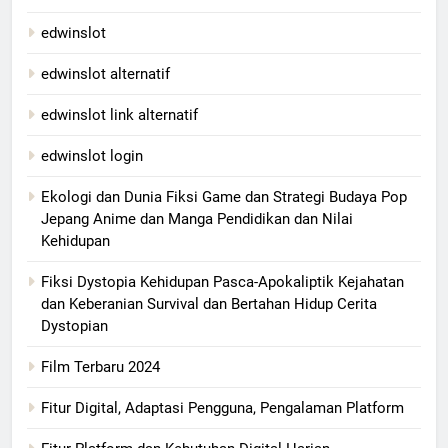
edwinslot
edwinslot alternatif
edwinslot link alternatif
edwinslot login
Ekologi dan Dunia Fiksi Game dan Strategi Budaya Pop
Jepang Anime dan Manga Pendidikan dan Nilai
Kehidupan
Fiksi Dystopia Kehidupan Pasca-Apokaliptik Kejahatan
dan Keberanian Survival dan Bertahan Hidup Cerita
Dystopian
Film Terbaru 2024
Fitur Digital, Adaptasi Pengguna, Pengalaman Platform