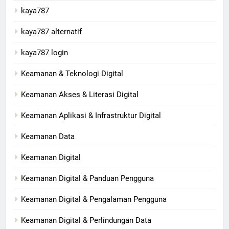
kaya787
kaya787 alternatif
kaya787 login
Keamanan & Teknologi Digital
Keamanan Akses & Literasi Digital
Keamanan Aplikasi & Infrastruktur Digital
Keamanan Data
Keamanan Digital
Keamanan Digital & Panduan Pengguna
Keamanan Digital & Pengalaman Pengguna
Keamanan Digital & Perlindungan Data