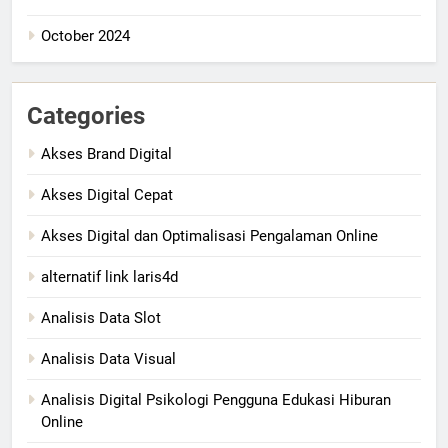
October 2024
Categories
Akses Brand Digital
Akses Digital Cepat
Akses Digital dan Optimalisasi Pengalaman Online
alternatif link laris4d
Analisis Data Slot
Analisis Data Visual
Analisis Digital Psikologi Pengguna Edukasi Hiburan
Online