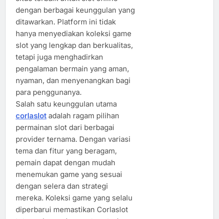
dengan berbagai keunggulan yang
ditawarkan. Platform ini tidak
hanya menyediakan koleksi game
slot yang lengkap dan berkualitas,
tetapi juga menghadirkan
pengalaman bermain yang aman,
nyaman, dan menyenangkan bagi
para penggunanya.
Salah satu keunggulan utama
corlaslot
adalah ragam pilihan
permainan slot dari berbagai
provider ternama. Dengan variasi
tema dan fitur yang beragam,
pemain dapat dengan mudah
menemukan game yang sesuai
dengan selera dan strategi
mereka. Koleksi game yang selalu
diperbarui memastikan Corlaslot