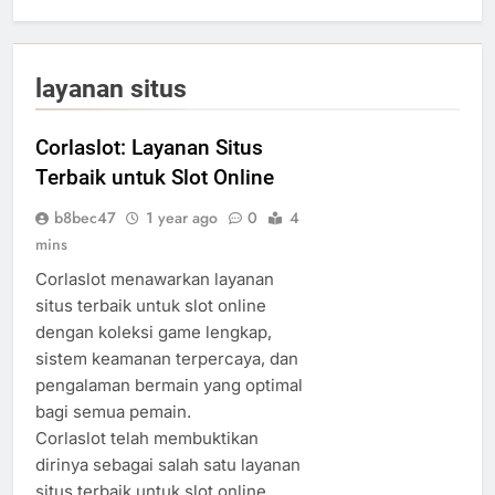
layanan situs
Corlaslot: Layanan Situs
Terbaik untuk Slot Online
b8bec47
1 year ago
0
4
mins
Corlaslot menawarkan layanan
situs terbaik untuk slot online
dengan koleksi game lengkap,
sistem keamanan terpercaya, dan
pengalaman bermain yang optimal
bagi semua pemain.
Corlaslot telah membuktikan
dirinya sebagai salah satu layanan
situs terbaik untuk slot online