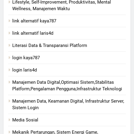
Lifestyle, Self-Improvement, Produktivitas, Mental
Wellness, Manajemen Waktu
link alternatif kaya787
link alternatif laris4d
Literasi Data & Transparansi Platform
login kaya787
login laris4d
Manajemen Data Digital,Optimasi Sistem,Stabilitas
Platform,Pengalaman Pengguna,Infrastruktur Teknologi
Manajemen Data, Keamanan Digital, Infrastruktur Server,
Sistem Login
Media Sosial
Mekanik Pertarungan, Sistem Energi Game,