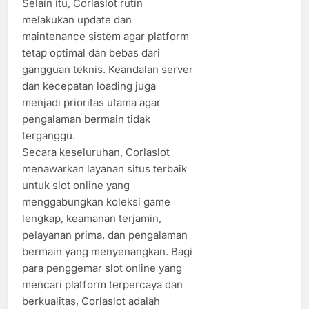
Selain itu, Corlaslot rutin
melakukan update dan
maintenance sistem agar platform
tetap optimal dan bebas dari
gangguan teknis. Keandalan server
dan kecepatan loading juga
menjadi prioritas utama agar
pengalaman bermain tidak
terganggu.
Secara keseluruhan, Corlaslot
menawarkan layanan situs terbaik
untuk slot online yang
menggabungkan koleksi game
lengkap, keamanan terjamin,
pelayanan prima, dan pengalaman
bermain yang menyenangkan. Bagi
para penggemar slot online yang
mencari platform terpercaya dan
berkualitas, Corlaslot adalah