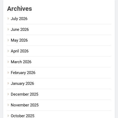
Archives
July 2026
June 2026
May 2026
April 2026
March 2026
February 2026
January 2026
December 2025
November 2025
October 2025