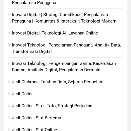
Pengalaman Pengguna
Inovasi Digital | Strategi Gamifikasi | Pengalaman
Pengguna | Komunitas & Interaksi | Teknologi Modern
Inovasi Digital, Teknologi AI, Layanan Online
Inovasi Teknologi, Pengalaman Pengguna, Analitik Data,
Transformasi Digital
Inovasi Teknologi, Pengembangan Game, Kecerdasan
Buatan, Analisis Digital, Pengalaman Bermain
Judi Olahraga, Taruhan Bola, Sejarah Perjudian
Judi Online
Judi Online, Situs Toto, Strategi Perjudian
Judi Online, Slot Bertema
Judi Online, Slot Online