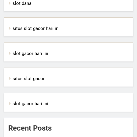
slot dana
situs slot gacor hari ini
slot gacor hari ini
situs slot gacor
slot gacor hari ini
Recent Posts