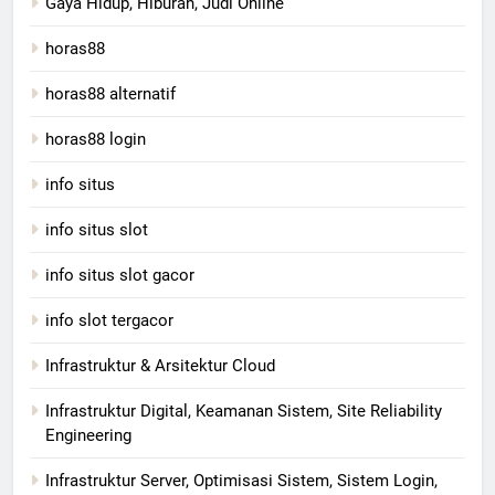
Gaya Hidup, Hiburan, Judi Online
horas88
horas88 alternatif
horas88 login
info situs
info situs slot
info situs slot gacor
info slot tergacor
Infrastruktur & Arsitektur Cloud
Infrastruktur Digital, Keamanan Sistem, Site Reliability
Engineering
Infrastruktur Server, Optimisasi Sistem, Sistem Login,