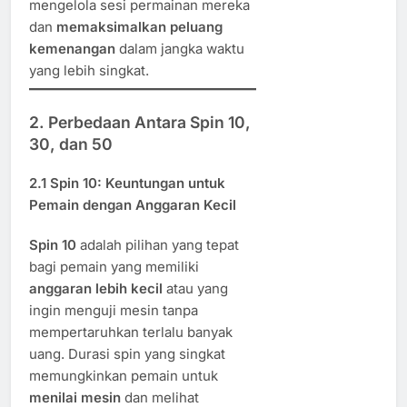
mengelola sesi permainan mereka
dan
memaksimalkan peluang
kemenangan
dalam jangka waktu
yang lebih singkat.
2.
Perbedaan Antara Spin 10,
30, dan 50
2.1
Spin 10: Keuntungan untuk
Pemain dengan Anggaran Kecil
Spin 10
adalah pilihan yang tepat
bagi pemain yang memiliki
anggaran lebih kecil
atau yang
ingin menguji mesin tanpa
mempertaruhkan terlalu banyak
uang. Durasi spin yang singkat
memungkinkan pemain untuk
menilai mesin
dan melihat