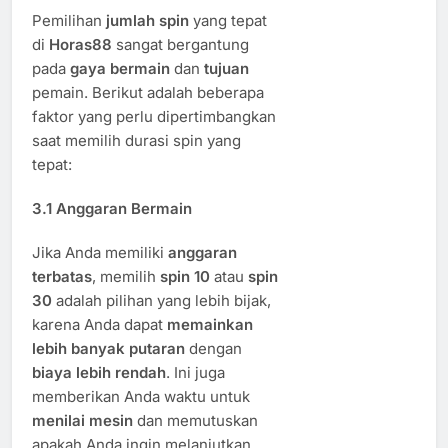
Pemilihan
jumlah spin
yang tepat
di
Horas88
sangat bergantung
pada
gaya bermain
dan
tujuan
pemain. Berikut adalah beberapa
faktor yang perlu dipertimbangkan
saat memilih durasi spin yang
tepat:
3.1
Anggaran Bermain
Jika Anda memiliki
anggaran
terbatas
, memilih
spin 10
atau
spin
30
adalah pilihan yang lebih bijak,
karena Anda dapat
memainkan
lebih banyak putaran
dengan
biaya lebih rendah
. Ini juga
memberikan Anda waktu untuk
menilai mesin
dan memutuskan
apakah Anda ingin melanjutkan