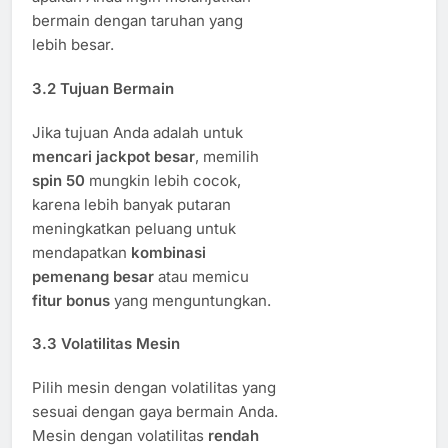
bermain dengan taruhan yang
lebih besar.
3.2
Tujuan Bermain
Jika tujuan Anda adalah untuk
mencari jackpot besar
, memilih
spin 50
mungkin lebih cocok,
karena lebih banyak putaran
meningkatkan peluang untuk
mendapatkan
kombinasi
pemenang besar
atau memicu
fitur bonus
yang menguntungkan.
3.3
Volatilitas Mesin
Pilih mesin dengan volatilitas yang
sesuai dengan gaya bermain Anda.
Mesin dengan volatilitas
rendah