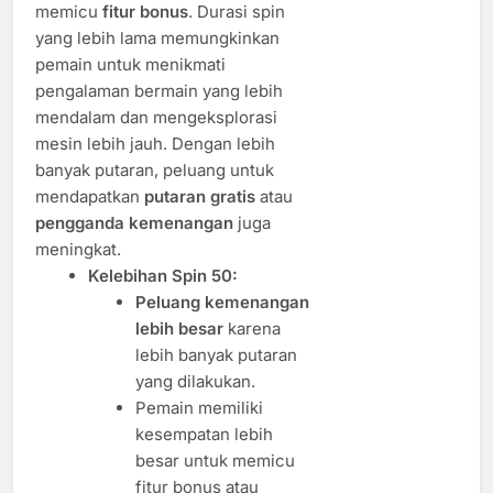
memicu
fitur bonus
. Durasi spin
yang lebih lama memungkinkan
pemain untuk menikmati
pengalaman bermain yang lebih
mendalam dan mengeksplorasi
mesin lebih jauh. Dengan lebih
banyak putaran, peluang untuk
mendapatkan
putaran gratis
atau
pengganda kemenangan
juga
meningkat.
Kelebihan Spin 50:
Peluang kemenangan
lebih besar
karena
lebih banyak putaran
yang dilakukan.
Pemain memiliki
kesempatan lebih
besar untuk memicu
fitur bonus atau