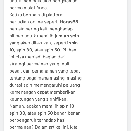
untuk meningkatkan pengalaman
bermain slot Anda.
Ketika bermain di platform
perjudian online seperti
Horas88
,
pemain sering kali menghadapi
pilihan untuk memilih
jumlah spin
yang akan dilakukan, seperti
spin
10
,
spin 30
, atau
spin 50
. Pilihan
ini bisa menjadi bagian dari
strategi permainan yang lebih
besar, dan pemahaman yang tepat
tentang bagaimana masing-masing
durasi spin memengaruhi peluang
kemenangan dapat memberikan
keuntungan yang signifikan.
Namun, apakah memilih
spin 10
,
spin 30
, atau
spin 50
benar-benar
berpengaruh terhadap hasil
permainan? Dalam artikel ini, kita