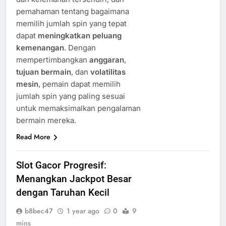
pemahaman tentang bagaimana
memilih jumlah spin yang tepat
dapat
meningkatkan peluang
kemenangan
. Dengan
mempertimbangkan
anggaran
,
tujuan bermain
, dan
volatilitas
mesin
, pemain dapat memilih
jumlah spin yang paling sesuai
untuk memaksimalkan pengalaman
bermain mereka.
Read More
Slot Gacor Progresif:
Menangkan Jackpot Besar
dengan Taruhan Kecil
b8bec47
1 year ago
0
9
mins