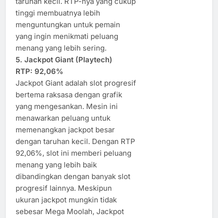
taruhan kecil. RTP-nya yang cukup
tinggi membuatnya lebih
menguntungkan untuk pemain
yang ingin menikmati peluang
menang yang lebih sering.
5. Jackpot Giant (Playtech)
RTP: 92,06%
Jackpot Giant adalah slot progresif
bertema raksasa dengan grafik
yang mengesankan. Mesin ini
menawarkan peluang untuk
memenangkan jackpot besar
dengan taruhan kecil. Dengan RTP
92,06%, slot ini memberi peluang
menang yang lebih baik
dibandingkan dengan banyak slot
progresif lainnya. Meskipun
ukuran jackpot mungkin tidak
sebesar Mega Moolah, Jackpot