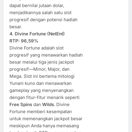
dapat bernilai jutaan dolar,
menjadikannya salah satu slot
progresif dengan potensi hadiah
besar.
4. Divine Fortune (NetEnt)
RTP: 96,59%
Divine Fortune adalah slot
progresif yang menawarkan hadiah
besar melalui tiga jenis jackpot
progresif—Minor, Major, dan
Mega. Slot ini bertema mitologi
Yunani kuno dan menawarkan
gameplay yang menyenangkan
dengan fitur-fitur menarik seperti
Free Spins
dan
Wilds
. Divine
Fortune memberi kesempatan
untuk memenangkan jackpot besar
meskipun Anda hanya memasang