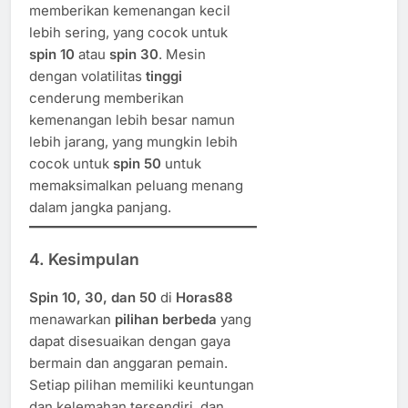
memberikan kemenangan kecil
lebih sering, yang cocok untuk
spin 10
atau
spin 30
. Mesin
dengan volatilitas
tinggi
cenderung memberikan
kemenangan lebih besar namun
lebih jarang, yang mungkin lebih
cocok untuk
spin 50
untuk
memaksimalkan peluang menang
dalam jangka panjang.
4.
Kesimpulan
Spin 10, 30, dan 50
di
Horas88
menawarkan
pilihan berbeda
yang
dapat disesuaikan dengan gaya
bermain dan anggaran pemain.
Setiap pilihan memiliki keuntungan
dan kelemahan tersendiri, dan