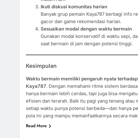
Ikuti diskusi komunitas harian
Banyak grup pemain Kaya787 berbagi info re
gacor dan game rekomendasi harian.
Sesuaikan modal dengan waktu bermain
Gunakan modal konservatif di waktu sepi, da
saat bermain di jam dengan potensi tinggi.
Kesimpulan
Waktu bermain memiliki pengaruh nyata terhadap
Kaya787
. Dengan memahami ritme sistem berdasar
hanya bermain lebih cerdas, tapi juga bisa mengatur
efisien dan terarah. Baik itu pagi yang tenang atau
setiap waktu punya potensi berbeda—dan hanya 
pola ini yang mampu memanfaatkannya secara mak
Read More