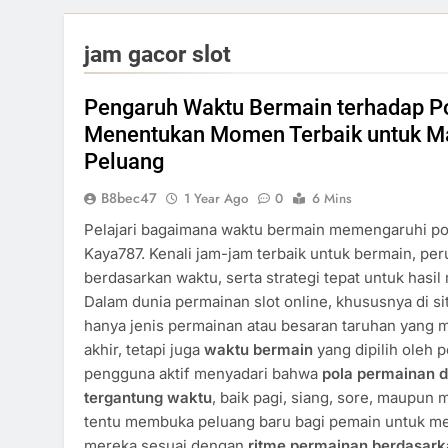
jam gacor slot
Pengaruh Waktu Bermain terhadap Po
Menentukan Momen Terbaik untuk M
Peluang
B8bec47
1 Year Ago
0
6 Mins
Pelajari bagaimana waktu bermain memengaruhi po
Kaya787. Kenali jam-jam terbaik untuk bermain, per
berdasarkan waktu, serta strategi tepat untuk hasil
Dalam dunia permainan slot online, khususnya di s
hanya jenis permainan atau besaran taruhan yang 
akhir, tetapi juga
waktu bermain
yang dipilih oleh 
pengguna aktif menyadari bahwa
pola permainan 
tergantung waktu
, baik pagi, siang, sore, maupun m
tentu membuka peluang baru bagi pemain untuk me
mereka sesuai dengan
ritme permainan berdasark