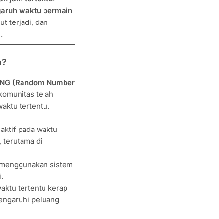
aruh waktu bermain
t terjadi, dan
.
h?
NG (Random Number
komunitas telah
aktu tertentu.
aktif pada waktu
 terutama di
 menggunakan sistem
.
aktu tertentu kerap
engaruhi peluang