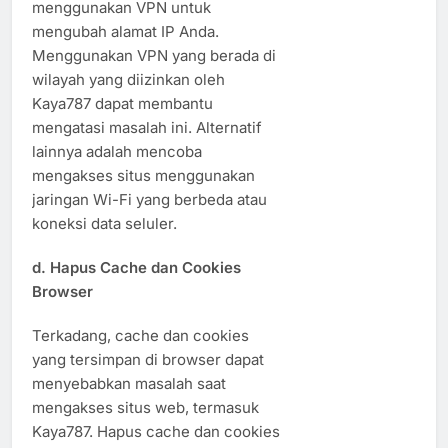
menggunakan VPN untuk
mengubah alamat IP Anda.
Menggunakan VPN yang berada di
wilayah yang diizinkan oleh
Kaya787 dapat membantu
mengatasi masalah ini. Alternatif
lainnya adalah mencoba
mengakses situs menggunakan
jaringan Wi-Fi yang berbeda atau
koneksi data seluler.
d.
Hapus Cache dan Cookies
Browser
Terkadang, cache dan cookies
yang tersimpan di browser dapat
menyebabkan masalah saat
mengakses situs web, termasuk
Kaya787. Hapus cache dan cookies