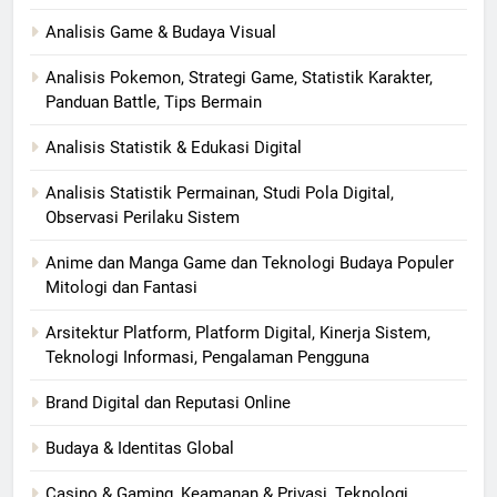
Analisis Game & Budaya Visual
Analisis Pokemon, Strategi Game, Statistik Karakter,
Panduan Battle, Tips Bermain
Analisis Statistik & Edukasi Digital
Analisis Statistik Permainan, Studi Pola Digital,
Observasi Perilaku Sistem
Anime dan Manga Game dan Teknologi Budaya Populer
Mitologi dan Fantasi
Arsitektur Platform, Platform Digital, Kinerja Sistem,
Teknologi Informasi, Pengalaman Pengguna
Brand Digital dan Reputasi Online
Budaya & Identitas Global
Casino & Gaming, Keamanan & Privasi, Teknologi