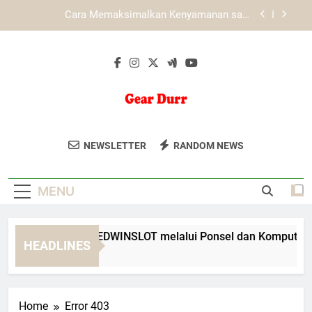
Skip
Cara Mengakses EDWINSLOT melalui Perangkat
to
Mobile dan Desktop
content
Cara Mengakses LEBAH4D melalui Perangkat
Mobile dan Desktop
Cara Menjelajahi EDWINSLOT melalui Ponsel dan
Komputer
Cara Memaksimalkan Kenyamanan saat
Mengakses LEBAH4D
Gear Durr
Temukan Berbagai Peralatan Dan
Cara Mengakses EDWINSLOT melalui Perangkat
NEWSLETTER
RANDOM NEWS
Mobile dan Desktop
Aksesoris Outdoor Berkualitas Di
Cara Mengakses LEBAH4D melalui Perangkat
Geardurr. Persiapan Terbaik Untuk
Mobile dan Desktop
MENU
Petualangan Anda.
ara Menjelajahi EDWINSLOT melalui Ponsel dan Komputer
HEADLINES
Weeks Ago
Home
Error 403