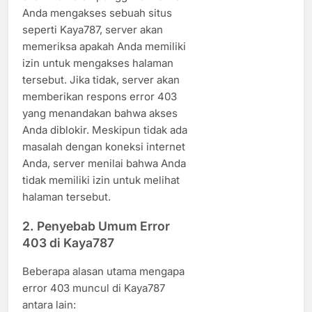
Anda mengakses sebuah situs
seperti Kaya787, server akan
memeriksa apakah Anda memiliki
izin untuk mengakses halaman
tersebut. Jika tidak, server akan
memberikan respons error 403
yang menandakan bahwa akses
Anda diblokir. Meskipun tidak ada
masalah dengan koneksi internet
Anda, server menilai bahwa Anda
tidak memiliki izin untuk melihat
halaman tersebut.
2.
Penyebab Umum Error
403 di Kaya787
Beberapa alasan utama mengapa
error 403 muncul di Kaya787
antara lain: