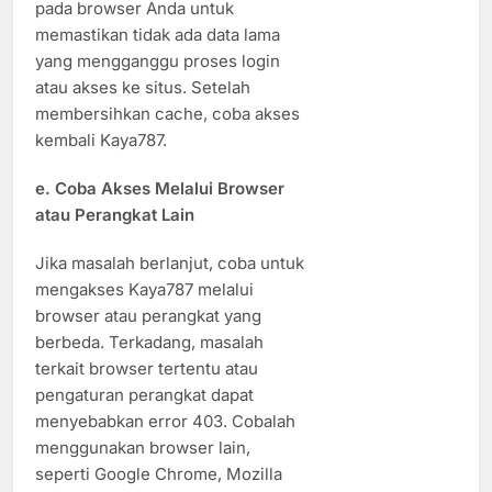
pada browser Anda untuk
memastikan tidak ada data lama
yang mengganggu proses login
atau akses ke situs. Setelah
membersihkan cache, coba akses
kembali Kaya787.
e.
Coba Akses Melalui Browser
atau Perangkat Lain
Jika masalah berlanjut, coba untuk
mengakses Kaya787 melalui
browser atau perangkat yang
berbeda. Terkadang, masalah
terkait browser tertentu atau
pengaturan perangkat dapat
menyebabkan error 403. Cobalah
menggunakan browser lain,
seperti Google Chrome, Mozilla