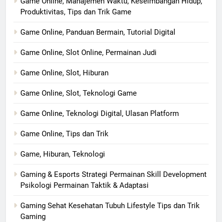
Game Online, Manajemen Waktu, Keseimbangan Hidup,
Produktivitas, Tips dan Trik Game
Game Online, Panduan Bermain, Tutorial Digital
Game Online, Slot Online, Permainan Judi
Game Online, Slot, Hiburan
Game Online, Slot, Teknologi Game
Game Online, Teknologi Digital, Ulasan Platform
Game Online, Tips dan Trik
Game, Hiburan, Teknologi
Gaming & Esports Strategi Permainan Skill Development
Psikologi Permainan Taktik & Adaptasi
Gaming Sehat Kesehatan Tubuh Lifestyle Tips dan Trik
Gaming