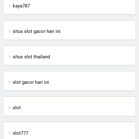
kaya787
situs slot gacor hari ini
situs slot thailand
slot gacor hari ini
slot
slot777