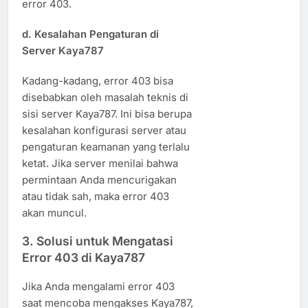
error 403.
d.
Kesalahan Pengaturan di
Server Kaya787
Kadang-kadang, error 403 bisa
disebabkan oleh masalah teknis di
sisi server Kaya787. Ini bisa berupa
kesalahan konfigurasi server atau
pengaturan keamanan yang terlalu
ketat. Jika server menilai bahwa
permintaan Anda mencurigakan
atau tidak sah, maka error 403
akan muncul.
3.
Solusi untuk Mengatasi
Error 403 di Kaya787
Jika Anda mengalami error 403
saat mencoba mengakses Kaya787,