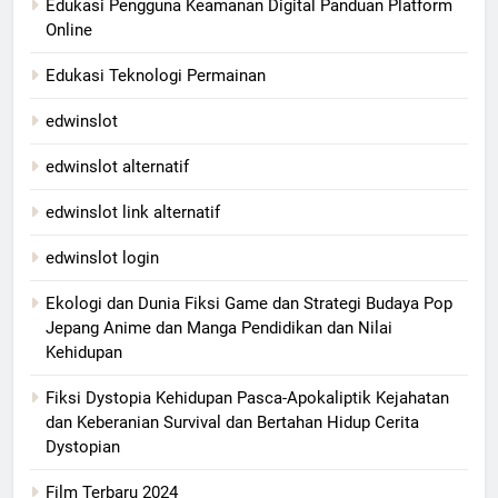
Edukasi Pengguna Keamanan Digital Panduan Platform
Online
Edukasi Teknologi Permainan
edwinslot
edwinslot alternatif
edwinslot link alternatif
edwinslot login
Ekologi dan Dunia Fiksi Game dan Strategi Budaya Pop
Jepang Anime dan Manga Pendidikan dan Nilai
Kehidupan
Fiksi Dystopia Kehidupan Pasca-Apokaliptik Kejahatan
dan Keberanian Survival dan Bertahan Hidup Cerita
Dystopian
Film Terbaru 2024