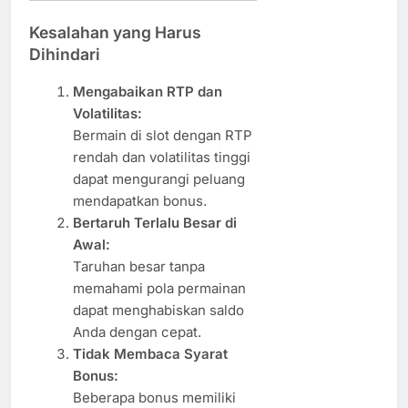
Kesalahan yang Harus
Dihindari
Mengabaikan RTP dan
Volatilitas:
Bermain di slot dengan RTP
rendah dan volatilitas tinggi
dapat mengurangi peluang
mendapatkan bonus.
Bertaruh Terlalu Besar di
Awal:
Taruhan besar tanpa
memahami pola permainan
dapat menghabiskan saldo
Anda dengan cepat.
Tidak Membaca Syarat
Bonus:
Beberapa bonus memiliki