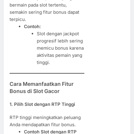
bermain pada slot tertentu,
semakin sering fitur bonus dapat
terpicu.
Contoh:
Slot dengan jackpot
progresif lebih sering
memicu bonus karena
aktivitas pemain yang
tinggi.
Cara Memanfaatkan Fitur
Bonus di Slot Gacor
1. Pilih Slot dengan RTP Tinggi
RTP tinggi meningkatkan peluang
Anda mendapatkan fitur bonus.
Contoh Slot dengan RTP