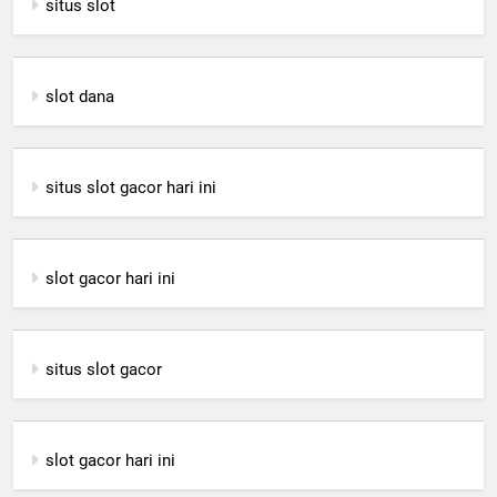
situs slot
slot dana
situs slot gacor hari ini
slot gacor hari ini
situs slot gacor
slot gacor hari ini