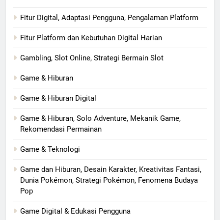
Fitur Digital, Adaptasi Pengguna, Pengalaman Platform
Fitur Platform dan Kebutuhan Digital Harian
Gambling, Slot Online, Strategi Bermain Slot
Game & Hiburan
Game & Hiburan Digital
Game & Hiburan, Solo Adventure, Mekanik Game,
Rekomendasi Permainan
Game & Teknologi
Game dan Hiburan, Desain Karakter, Kreativitas Fantasi,
Dunia Pokémon, Strategi Pokémon, Fenomena Budaya
Pop
Game Digital & Edukasi Pengguna