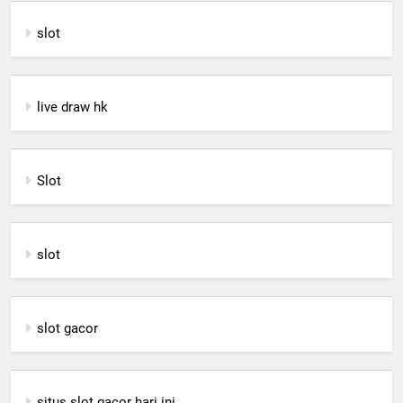
slot
live draw hk
Slot
slot
slot gacor
situs slot gacor hari ini