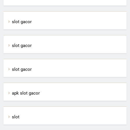
slot gacor
slot gacor
slot gacor
apk slot gacor
slot