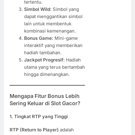
tertentu.
Simbol Wild:
Simbol yang
dapat menggantikan simbol
lain untuk membentuk
kombinasi kemenangan.
Bonus Game:
Mini-game
interaktif yang memberikan
hadiah tambahan.
Jackpot Progresif:
Hadiah
utama yang terus bertambah
hingga dimenangkan.
Mengapa Fitur Bonus Lebih
Sering Keluar di Slot Gacor?
1. Tingkat RTP yang Tinggi
RTP (Return to Player)
adalah