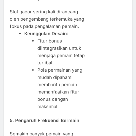
Slot gacor sering kali dirancang
oleh pengembang terkemuka yang
fokus pada pengalaman pemain.
Keunggulan Desain:
Fitur bonus
diintegrasikan untuk
menjaga pemain tetap
terlibat.
Pola permainan yang
mudah dipahami
membantu pemain
memanfaatkan fitur
bonus dengan
maksimal.
5. Pengaruh Frekuensi Bermain
Semakin banyak pemain yang