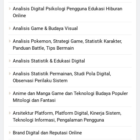
Analisis Digital Psikologi Pengguna Edukasi Hiburan
Online
Analisis Game & Budaya Visual
Analisis Pokemon, Strategi Game, Statistik Karakter,
Panduan Battle, Tips Bermain
Analisis Statistik & Edukasi Digital
Analisis Statistik Permainan, Studi Pola Digital,
Observasi Perilaku Sistem
Anime dan Manga Game dan Teknologi Budaya Populer
Mitologi dan Fantasi
Arsitektur Platform, Platform Digital, Kinerja Sistem,
Teknologi Informasi, Pengalaman Pengguna
Brand Digital dan Reputasi Online