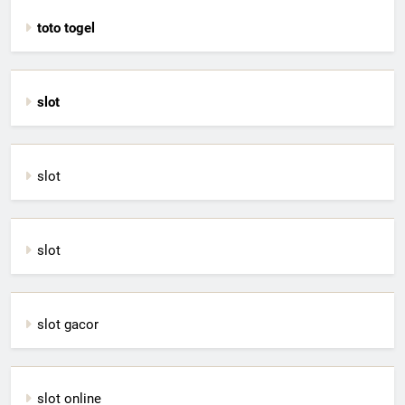
toto togel
slot
slot
slot
slot gacor
slot online