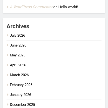
A WordPress Commenter
on
Hello world!
Archives
July 2026
June 2026
May 2026
April 2026
March 2026
February 2026
January 2026
December 2025