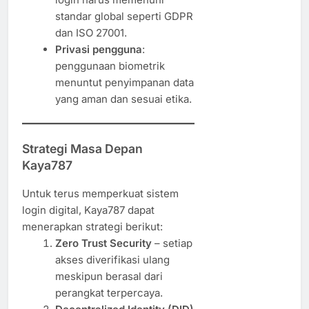
standar global seperti GDPR
dan ISO 27001.
Privasi pengguna
:
penggunaan biometrik
menuntut penyimpanan data
yang aman dan sesuai etika.
Strategi Masa Depan
Kaya787
Untuk terus memperkuat sistem
login digital, Kaya787 dapat
menerapkan strategi berikut:
Zero Trust Security
– setiap
akses diverifikasi ulang
meskipun berasal dari
perangkat terpercaya.