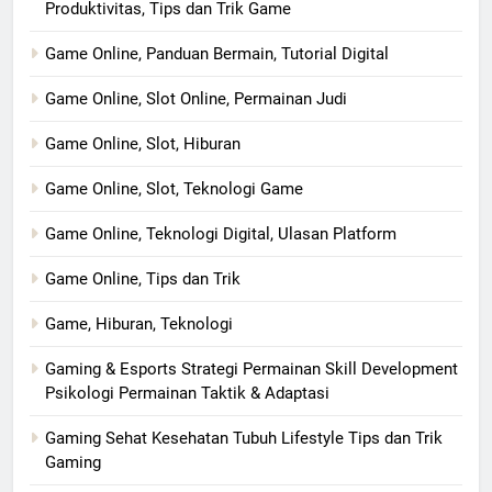
Produktivitas, Tips dan Trik Game
Game Online, Panduan Bermain, Tutorial Digital
Game Online, Slot Online, Permainan Judi
Game Online, Slot, Hiburan
Game Online, Slot, Teknologi Game
Game Online, Teknologi Digital, Ulasan Platform
Game Online, Tips dan Trik
Game, Hiburan, Teknologi
Gaming & Esports Strategi Permainan Skill Development
Psikologi Permainan Taktik & Adaptasi
Gaming Sehat Kesehatan Tubuh Lifestyle Tips dan Trik
Gaming