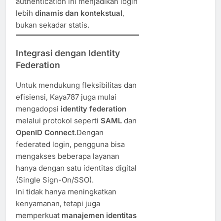
authentication ini menjadikan login
lebih
dinamis dan kontekstual
,
bukan sekadar statis.
Integrasi dengan Identity
Federation
Untuk mendukung fleksibilitas dan
efisiensi, Kaya787 juga mulai
mengadopsi
identity federation
melalui protokol seperti
SAML
dan
OpenID Connect
.Dengan
federated login, pengguna bisa
mengakses beberapa layanan
hanya dengan satu identitas digital
(Single Sign-On/SSO).
Ini tidak hanya meningkatkan
kenyamanan, tetapi juga
memperkuat
manajemen identitas