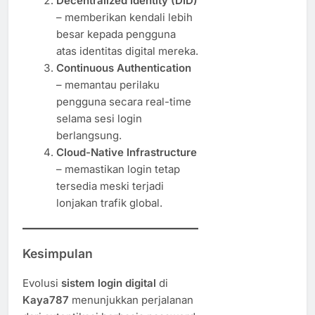
Decentralized Identity (DID)
– memberikan kendali lebih
besar kepada pengguna
atas identitas digital mereka.
Continuous Authentication
– memantau perilaku
pengguna secara real-time
selama sesi login
berlangsung.
Cloud-Native Infrastructure
– memastikan login tetap
tersedia meski terjadi
lonjakan trafik global.
Kesimpulan
Evolusi
sistem login digital
di
Kaya787
menunjukkan perjalanan