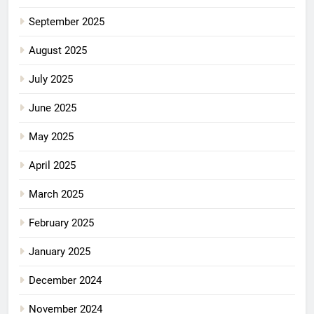
September 2025
August 2025
July 2025
June 2025
May 2025
April 2025
March 2025
February 2025
January 2025
December 2024
November 2024