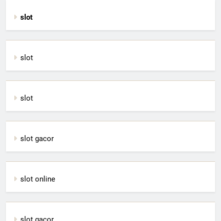
slot
slot
slot
slot gacor
slot online
slot gacor