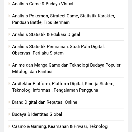
Analisis Game & Budaya Visual
Analisis Pokemon, Strategi Game, Statistik Karakter,
Panduan Battle, Tips Bermain
Analisis Statistik & Edukasi Digital
Analisis Statistik Permainan, Studi Pola Digital,
Observasi Perilaku Sistem
Anime dan Manga Game dan Teknologi Budaya Populer
Mitologi dan Fantasi
Arsitektur Platform, Platform Digital, Kinerja Sistem,
Teknologi Informasi, Pengalaman Pengguna
Brand Digital dan Reputasi Online
Budaya & Identitas Global
Casino & Gaming, Keamanan & Privasi, Teknologi