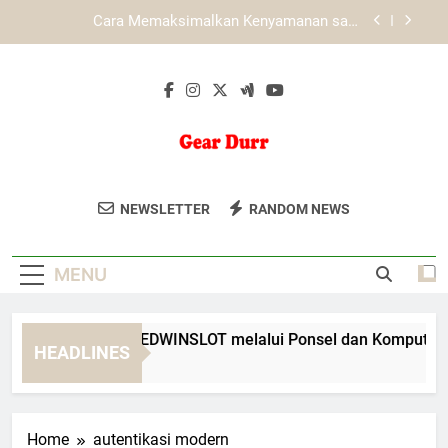
Skip
Cara Mengakses EDWINSLOT melalui Perangkat
to
Mobile dan Desktop
content
Cara Mengakses LEBAH4D melalui Perangkat
Mobile dan Desktop
Cara Menjelajahi EDWINSLOT melalui Ponsel dan
Komputer
Cara Memaksimalkan Kenyamanan saat
Mengakses LEBAH4D
Gear Durr
Temukan Berbagai Peralatan Dan
Cara Mengakses EDWINSLOT melalui Perangkat
NEWSLETTER
RANDOM NEWS
Mobile dan Desktop
Aksesoris Outdoor Berkualitas Di
Cara Mengakses LEBAH4D melalui Perangkat
Geardurr. Persiapan Terbaik Untuk
Mobile dan Desktop
MENU
Petualangan Anda.
ara Menjelajahi EDWINSLOT melalui Ponsel dan Komputer
HEADLINES
Week Ago
Home
autentikasi modern