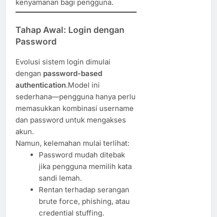
kenyamanan bagi pengguna.
Tahap Awal: Login dengan
Password
Evolusi sistem login dimulai
dengan
password-based
authentication
.Model ini
sederhana—pengguna hanya perlu
memasukkan kombinasi username
dan password untuk mengakses
akun.
Namun, kelemahan mulai terlihat:
Password mudah ditebak
jika pengguna memilih kata
sandi lemah.
Rentan terhadap serangan
brute force, phishing, atau
credential stuffing.