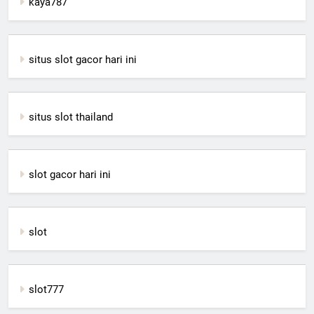
kaya787
situs slot gacor hari ini
situs slot thailand
slot gacor hari ini
slot
slot777