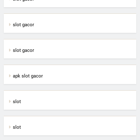
slot gacor
slot gacor
apk slot gacor
slot
slot