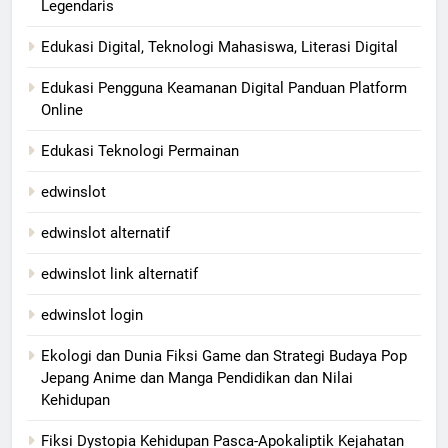
Legendaris
Edukasi Digital, Teknologi Mahasiswa, Literasi Digital
Edukasi Pengguna Keamanan Digital Panduan Platform
Online
Edukasi Teknologi Permainan
edwinslot
edwinslot alternatif
edwinslot link alternatif
edwinslot login
Ekologi dan Dunia Fiksi Game dan Strategi Budaya Pop
Jepang Anime dan Manga Pendidikan dan Nilai
Kehidupan
Fiksi Dystopia Kehidupan Pasca-Apokaliptik Kejahatan