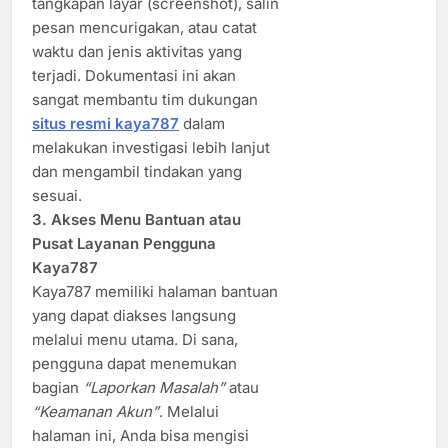
tangkapan layar (screenshot), salin
pesan mencurigakan, atau catat
waktu dan jenis aktivitas yang
terjadi. Dokumentasi ini akan
sangat membantu tim dukungan
situs resmi kaya787
dalam
melakukan investigasi lebih lanjut
dan mengambil tindakan yang
sesuai.
3. Akses Menu Bantuan atau
Pusat Layanan Pengguna
Kaya787
Kaya787 memiliki halaman bantuan
yang dapat diakses langsung
melalui menu utama. Di sana,
pengguna dapat menemukan
bagian
“Laporkan Masalah”
atau
“Keamanan Akun”
. Melalui
halaman ini, Anda bisa mengisi