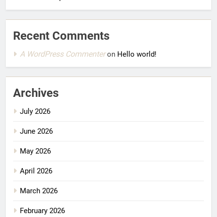
Recent Comments
A WordPress Commenter
on
Hello world!
Archives
July 2026
June 2026
May 2026
April 2026
March 2026
February 2026