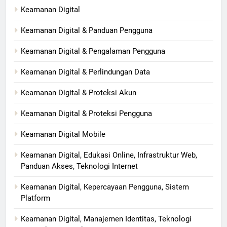
Keamanan Digital
Keamanan Digital & Panduan Pengguna
Keamanan Digital & Pengalaman Pengguna
Keamanan Digital & Perlindungan Data
Keamanan Digital & Proteksi Akun
Keamanan Digital & Proteksi Pengguna
Keamanan Digital Mobile
Keamanan Digital, Edukasi Online, Infrastruktur Web,
Panduan Akses, Teknologi Internet
Keamanan Digital, Kepercayaan Pengguna, Sistem
Platform
Keamanan Digital, Manajemen Identitas, Teknologi