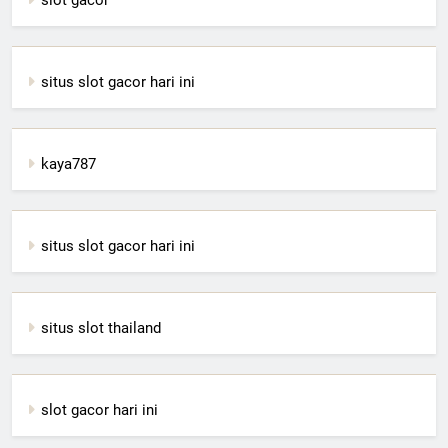
situs slot gacor hari ini
kaya787
situs slot gacor hari ini
situs slot thailand
slot gacor hari ini