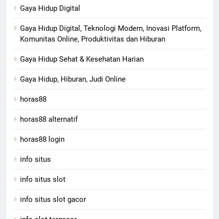
Gaya Hidup Digital
Gaya Hidup Digital, Teknologi Modern, Inovasi Platform,
Komunitas Online, Produktivitas dan Hiburan
Gaya Hidup Sehat & Kesehatan Harian
Gaya Hidup, Hiburan, Judi Online
horas88
horas88 alternatif
horas88 login
info situs
info situs slot
info situs slot gacor