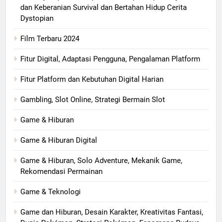
dan Keberanian Survival dan Bertahan Hidup Cerita
Dystopian
Film Terbaru 2024
Fitur Digital, Adaptasi Pengguna, Pengalaman Platform
Fitur Platform dan Kebutuhan Digital Harian
Gambling, Slot Online, Strategi Bermain Slot
Game & Hiburan
Game & Hiburan Digital
Game & Hiburan, Solo Adventure, Mekanik Game,
Rekomendasi Permainan
Game & Teknologi
Game dan Hiburan, Desain Karakter, Kreativitas Fantasi,