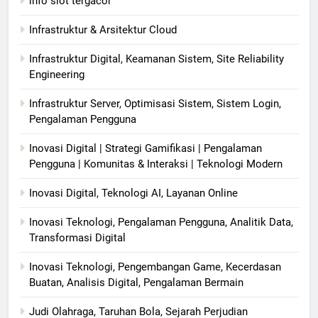
info slot tergacor
Infrastruktur & Arsitektur Cloud
Infrastruktur Digital, Keamanan Sistem, Site Reliability
Engineering
Infrastruktur Server, Optimisasi Sistem, Sistem Login,
Pengalaman Pengguna
Inovasi Digital | Strategi Gamifikasi | Pengalaman
Pengguna | Komunitas & Interaksi | Teknologi Modern
Inovasi Digital, Teknologi AI, Layanan Online
Inovasi Teknologi, Pengalaman Pengguna, Analitik Data,
Transformasi Digital
Inovasi Teknologi, Pengembangan Game, Kecerdasan
Buatan, Analisis Digital, Pengalaman Bermain
Judi Olahraga, Taruhan Bola, Sejarah Perjudian