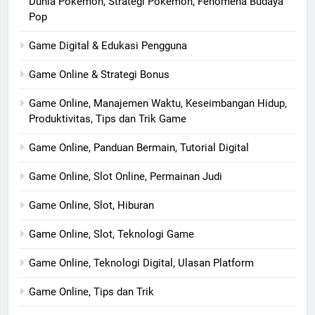
Dunia Pokémon, Strategi Pokémon, Fenomena Budaya
Pop
Game Digital & Edukasi Pengguna
Game Online & Strategi Bonus
Game Online, Manajemen Waktu, Keseimbangan Hidup,
Produktivitas, Tips dan Trik Game
Game Online, Panduan Bermain, Tutorial Digital
Game Online, Slot Online, Permainan Judi
Game Online, Slot, Hiburan
Game Online, Slot, Teknologi Game
Game Online, Teknologi Digital, Ulasan Platform
Game Online, Tips dan Trik