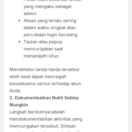
yang mengaku sebagai
admin.
Akses yang terlalu sering
dalam waktu singkat atau
percobaan login berulang.
Tautan atau popup
mencurigakan saat
menjelajahi situs.
Mendeteksi tanda-tanda tersebut
lebih awal dapat mencegah
konsekuensi serius terhadap akun
Anda.
2. Dokumentasikan Bukti Sebisa
Mungkin
Langkah berikutnya adalah
mendokumentasikan aktivitas yang
mencurigakan tersebut. Simpan