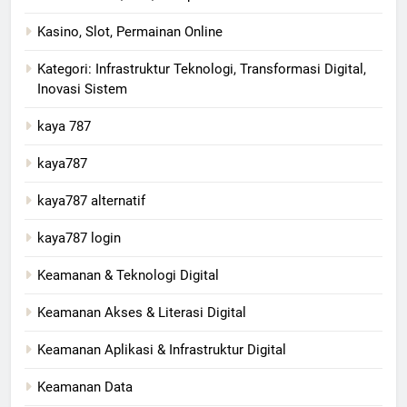
Kasino, Slot, Permainan Online
Kategori: Infrastruktur Teknologi, Transformasi Digital,
Inovasi Sistem
kaya 787
kaya787
kaya787 alternatif
kaya787 login
Keamanan & Teknologi Digital
Keamanan Akses & Literasi Digital
Keamanan Aplikasi & Infrastruktur Digital
Keamanan Data